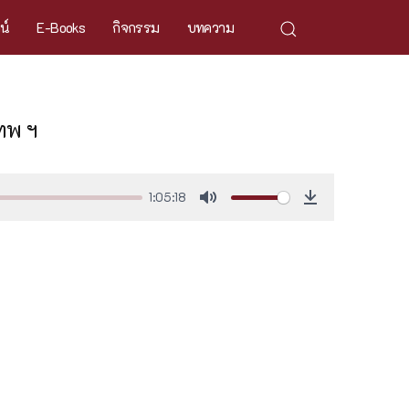
ศน์
E-Books
กิจกรรม
บทความ
ทพ ฯ
1:05:18
Mute
Download