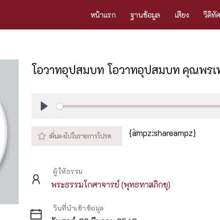
หน้าแรก
ฐานข้อมูล
เสียง
วีดิทั
โอวาทอุปสมบท โอวาทอุปสมบท คุณพรเ
Play
{ampz:shareampz}
ผู้ให้ธรรม
พระธรรมโกศาจารย์ (พุทธทาสภิกขุ)
วันที่นำเข้าข้อมูล