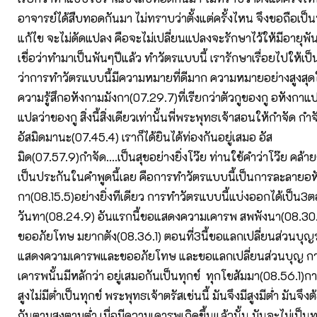
อาจารย์ได้สืบทอดกันมา ไม่ทราบว่าตั้งแต่ครั้งไหน จึงขอถือเป็
แก้ไข จะไม่ดัดแปลง คือจะไม่เปลี่ยนแปลงจะรักษาไว้ให้มีอายุพัน
เชื่อว่าทำมาเป็นพันๆปีแล้ว ทำวัตรแบบนี้ เรารักษาเรื่อยไปให้เป
ว่าการทำวัตรแบบนี้มีความหมายที่ดีมาก ความหมายอย่างสูงส
ความรู้สึกอหังกามมังกา(07.29.7)ที่เรียกว่าตัวกูของกู อหังกาแป
แปลว่าของกู สิ่งนี้สิ่งเดียวเท่านั้นพี่พระพุทธเจ้าสอนให้กำจัด กำจ
อัสมิดมานะ(07.45.4) เราก็ได้ยินได้ท่องกันอยู่เสมอ อัส
มิด(07.57.9)กำจัด....เป็นสุขอย่างยิ่งโว๊ย ท่านใช้คำว่าโว๊ย คล้ายๆ
เป็นประกันในคำพูดนี้เลย คือการทำวัตรแบบนี้เป็นการละลายอห
กา(08.15.5)อย่างยิ่งทีเดียว การทำวัตรแบบนี้แบ่งออกได้เป็น3
วันทา(08.24.9) อันแรกนี้ขอแสดงความเคารพ สพพังนา(08.30.5
ขออภัยโทษ มยากตัง(08.36.1) ตอนที่3นี้ขอแลกเปลี่ยนส่วนบุ
แสดงความเคารพและขออภัยโทษ และขอแลกเปลี่ยนส่วนบุญ 
เคารพนั้นมีหลักว่า อยู่เสมอกันเป็นทุกข์ ทุกโขสัมมา(08.56.1)การ
สูงไม่มีต่ำเป็นทุกข์ พระพุทธเจ้าตรัสเช่นนี้ มันจึงมีสูงมีต่ำ มันจ
กันตามสูงตามต่ำ เมื่อมีความเคารพเกิดขึ้นแล้วนั้น มันจะไม่เป็นทุ