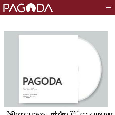
ให้โอวาทแก่พระมาทำวัตร ให้โอวาทแก่สามเณ