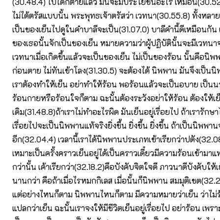
(30.48.4) ไปได้ก็ตายแล้ว มันจะมีประโยชน์อะไร เหมือน(30.52
ไม่ได้ตรัสแบบนั้น พระพุทธเจ้าตรัสว่า เวทนา(30.55.8) ทั้งหลา
เป็นของเย็นไปดูในคำบาลีจะเป็น(31.07.0) บาลีคำนี้ดีเหมือนกัน
ของเธอนั้นจักเป็นของเย็น หมายความว่าผู้ปฏิบัตินั้นจะมีเวทนา
เวทนาเมื่อเกิดขึ้นแล้วจะเป็นของเย็น ไม่เป็นของร้อน นั้นคือนิพ
ก่อนตาย ไม่ทันเข้าโลง(31.30.5) จะต้องได้ นิพพาน มันจึงเป็นน
เราต้องทำให้เย็น อย่าทำให้ร้อน พอร้อนแล้วจะเป็นอบาย เป็นนร
ร้อนกายหรือร้อนใจก็ตาม ฉะนั้นต้องระวังอย่าให้ร้อน ต้องให้เย
เดิม(31.48.8)ถ้าเราไม่ทำอะไรผิด มันเย็นอยู่เรื่อยไป ถ้าเรารักษาไ
เรื่อยไปจะเป็นนิพพานแท้จริงยิ่งขึ้น ยิ่งขึ้น ยิ่งขึ้น ถ้าเป็นนิพพา
อีก(32.04.4) เวลานี้เราได้นิพพานประเภทเข้าเรียกว่าปตัง(32
เหมาะเป็นครั้งคราวเย็นอยู่ได้เป็นคราวเดี๋ยวมีความร้อนเข้ามาแ
กว่านั้น เค้าเรียกว่า(32.18.2)คือบังคับจิตใจดี ภาวนาดีบังคับให
นานกว่า คือถ้าเมื่อไรหมกกิเลส เมื่อนั้นก็นิพพาน สมมุติเชต(32
แต่อย่างไหนก็ตาม นิพพานไหนก็ตาม มีความหมายว่าเย็น ว่าไม่ร
แปลกว่าเย็น ฉะนั้นเราจงให้มีชีวิตเย็นอยู่เรื่อยไป อย่าร้อน เพร