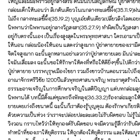
ใหญ่และมีมะพร้าวอยู่กลางสระ ต้นมันเป็นสัญลักษณ์ ปู่ย่าตายา
กล่อมเด็กให้นอนว่า ลิเกต้นเดียวโนเนกลางทะเลขี้ผึ้ง(35.11.9)ฝน
ไม่ถึง กลางทะเลขี้ผึ้ง(35.19.2) บุญเอ๋ยต้นเดียวเปลี่ยวลิงโลดเอยก็
นิพพานว่านิพพานอยู่กลางวัฏสงสา(35.27.9) ทำผิดเป็นวัฏสงสา
อยู่กับตรงนั้นเอง เป็นเรื่องสูงสุดในพระพุทธศาสนา ใครเอามาเ
ให้นอน กล่อมน้องให้นอน แสดงว่าสูงมาก ปู่ย่าตายายของเรามีคว
จิตใจสูงมาก ฉะนั้นลูกหลานอย่าเลวกว่าปู่ย่าตายายเลย มันน่าล
ใจมันเสื่อมลง ฉะนั้นขอให้รักษาให้คงที่หรือให้ดียิ่งๆขี้นไปดีกว่า
ปู่ย่าตายาย บรรพบุรุษเมืองไชยา รวมถึงชาวบ้านดอนรวมไปถึง(3
อาณาจักรศรีวิชัย 1200ปีแล้วพุทธศาสนาเจริญ พระธาตุสร้างในสม
ธรรมะอาจเจริญในการศึกษาเจริญในสติปัญญา แต่บทกล่อมลูกใ
นิพพานได้ บทนี้มีตั้งแต่ชุมพรถึงพัทลุง(36.33.2)ร้องกล่อมลูกให
ยายเคยเก่งถึงขนาดนี้ ฉะนั้นก็เราต้องรู้บุญคุณ ต้องรักษาเกียรติ
ด้วยความเป็นห่วง ว่าเราจะปล่อยปละละเลยไม่รับผิดชอบ ไม่รู้ไม
วิงวอน กราบไหว้ว่าให้ทุกองค์รับผิดชอบ จงมีความรู้สึกว่ารับผิ
ทำหน้าที่ของเราให้ยุติธรรม ให้ถูกต้องให้ยุติธรรม และให้สมบ