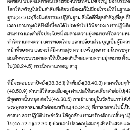
ผิดชอบ นับตั้งแต่ทำคณะสงฆ์ของประเทศนี้ให้เจริญ ของประเท
โลกให้เจริญไปเป็นลำดับทีเดียว เมื่อผมก็ไม่มีอะไรจะให้ในฐานะ
ฐาน(37.31.5)จึงมีแต่ธรรมะปฏิสันฐาน สิ่งใดดีที่สุดสำคัญที่สุด 
เวลา เอามาพูดให้ฟังสิ่งนี้ขอได้โปรดจำไปไว้พิจารณา เราปฏิบัต
สามารถ และสำเร็จประโยชน์ สมตามความมุ่งหมายหรือความ
ทำวัตร แสดงความเคารพอดโทษ แลกเปลี่ยนส่วนบุญเป็นผู้มีคว
หน้าที่ของตน และจะได้มีความสุข ความเจริญงอกงามในพระพ
สมเด็จพระบรมศาสดาให้เป็นผลสำเร็จสมตามความมุ่งหมาย ตั้งแต่
ไป(38.24.5) พระนิพพานเทอญ สาธุ
ที่นี้จะสอนยถาปัจยัง(38.36.1) ถังทัมยัง(38.40.3) สวดพร้อมๆกั
(40.50.9) คำบาลีให้สวดเสียงสูง คำแปลให้สวดเสียงต่ำต่อไป(
มีจุดตรงนั้นหยุด ต่อไป(46.30.5) เราเข้ามาอยู่ในวัดวันแรกได้เข
พระพุทธศาสนาแล้วค่อยมาเรียน(46.34.5) ที่เราสวดจบไปนี้เป
ศาสนา ควรปฏิบัติประจำวัน ให้ถูกต้อง เรามาร้องสัก1บทสั้นๆ ปฏ
โย(46.52.6)(52.39.1) ช่วยเอาไปสวดอยู่เสมอๆ สำหรับสวด แ