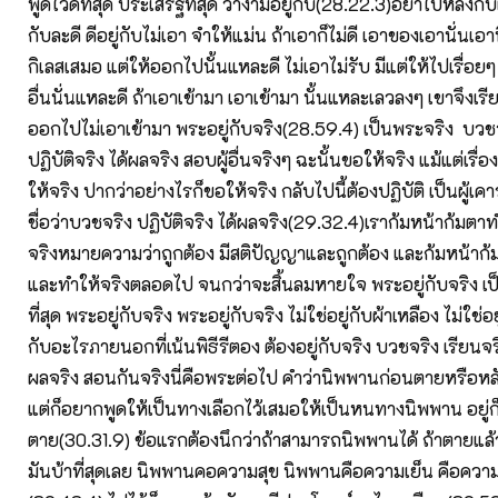
พูดไว้ดีที่สุด ประเสริฐที่สุด ว่างามอยู่กับ(28.22.3)อย่าไปหลงกั
กับละดี ดีอยู่กับไม่เอา จำให้แม่น ถ้าเอาก็ไม่ดี เอาของเอานั่นเอา
กิเลสเสมอ แต่ให้ออกไปนั้นแหละดี ไม่เอาไม่รับ มีแต่ให้ไปเรื่อย
อื่นนั่นแหละดี ถ้าเอาเข้ามา เอาเข้ามา นั้นแหละเลวลงๆ เขาจึงเรีย
ออกไปไม่เอาเข้ามา พระอยู่กับจริง(28.59.4) เป็นพระจริง บวชจร
ปฏิบัติจริง ได้ผลจริง สอบผู้อื่นจริงๆ ฉะนั้นขอให้จริง แม้แต่เรื่อ
ให้จริง ปากว่าอย่างไรก็ขอให้จริง กลับไปนี้ต้องปฏิบัติ เป็นผู้เคา
ชื่อว่าบวชจริง ปฏิบัติจริง ได้ผลจริง(29.32.4)เราก้มหน้าก้มตาทำ
จริงหมายความว่าถูกต้อง มีสติปัญญาและถูกต้อง และก้มหน้าก
และทำให้จริงตลอดไป จนกว่าจะสิ้นลมหายใจ พระอยู่กับจริง เป็นค
ที่สุด พระอยู่กับจริง พระอยู่กับจริง ไม่ใช่อยู่กับผ้าเหลือง ไม่ใช่อยู
กับอะไรภายนอกที่เน้นพิธีรีตอง ต้องอยู่กับจริง บวชจริง เรียนจริง
ผลจริง สอนกันจริงนี่คือพระต่อไป คำว่านิพพานก่อนตายหรือหลัง
แต่ก็อยากพูดให้เป็นทางเลือกไว้เสมอให้เป็นหนทางนิพพาน อยู่ก
ตาย(30.31.9) ข้อแรกต้องนึกว่าถ้าสามารถนิพพานได้ ถ้าตายแล
มันบ้าที่สุดเลย นิพพานคอความสุข นิพพานคือความเย็น คือความไ