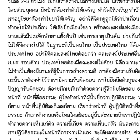
วันละ 2-3 ชั่วโมง ไม่กี่ปีเราสร้างนั้นสร้างนี้ขึ้นได้ นี่เรียกว่
โดยส่วนบุคคล มีหน้าที่ต้องทำตัวให้เจริญ ทำวัดให้เจริญ ทำบ้
เราอยู่ไชยาต้องทำไชยาให้เจริญ อย่าให้ใครดูถูกได้ว่าป่าเถื่อ
ทำอะไรให้ป่าเถื่อน ให้เสียชื่อเมืองไชยา หรือคณะสงฆ์แห่งเมือ
นานแล้วมีประจักษ์พยานตั้งพันปี เช่นพระธาตุ เป็นต้น ช่วยกันร
ไม่ให้จืดจางไปได้ ในฐานะที่เป็นคนไทย เป็นประเทศไทย ก็ต้อ
ประเทศไทย อย่าให้คณะสงฆ์ไทยด้อยกว่า คณะสงฆ์ประเทศอื่น
เขมร รอบด้าน ประเทศไทยต้องมีคณะสงฆ์ไม่ด้อย นี่คือ มานะ ท
ไม่จำเป็นต้องมีมานะทิฐิในการสร้างความดี เราต้องมีความรับ
ฉะนั้นเราต้องจำไว้ว่าเรามีความรับผิดชอบ เราไม่ยึดถือตัวกูของก
ปัญญารับผิดชอบ ต้องขมักเขม้นทำด้วยความรู้สึกรับผิดชอบ ธ
หน้าที่ หน้าที่คือธรรมะ ผู้ใดทำหน้าที่ผู้นั้นชื่อว่าปฏิบัติธรรมะ
ก็ตาม หน้าที่ปฏิบัติละกิเลสก็ตาม เรียกว่าหน้าที่ ผู้ปฏิบัติหน้าท
ธรรมะ ถ้าเราทำงานเหงื่อไหลไคลย้อยอยู่นั่นล่ะหมายถึงเราปฏิ
ทำลายความเห็นแก่ตัว ความขี้เกียจ ความเห็นแก่ตัว มันละลา
เราปฎิบัติธรรมะในหน้าที่การงานนั่นเอง จะได้ผลหลายฝ่าย ช่ว