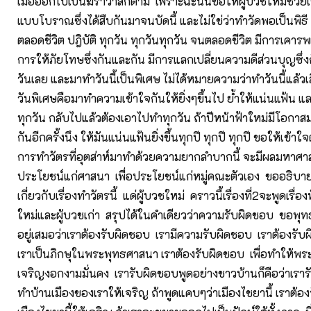
เมื่อออกไปเป็นฆราวาสก็ตาม เพราะฉะนั้นขอให้ผู้บวชใหม่ช่วย
แบบโบราณซึ่งได้สืบกันมาจนบัดนี้ และไม่ใช่ว่าทำวัดพอเป็นพิธี 
ตลอดชีวิต ปฎิบัติ ทุกวัน ทุกวันทุกวัน จนตลอดชีวิต มีการเคารพ
การให้ภัยโทษซึ่งกันและกัน มีการแลกเปลี่ยนความดีส่วนบุญซึ่
วันเลย และมาทำวันนี้เป็นพิเศษ ไม่ได้หมายความว่าทำวันนี้แล้วเลิ
วันพิเศษคือมาทำความเข้าใจกันให้ยิ่งๆขึ้นไป ย้ำให้แน่นแฟ้น 
ทุกวัน กลับไปแล้วต้องเอาไปทำทุกวัน ถ้าปีหน้าฟ้าใหม่มีโอกาส
กันอีกครั้งนึง ให้มันแน่นแฟ้นยิ่งขึ้นทุกปี ทุกปี ทุกปี ขอให้เข้าใ
การทำวัตรที่อุตส่าห์มาทำด้วยความยากลำบากนี้ จะมีผลมหาศาลที่
ประโยชน์แก่ศาสนา เพื่อประโยชน์แก่หมู่คณะตัวเอง ขออธิบา
เกี่ยวกับเรื่องทำวัตรนี้ แด่ผู้บวชใหม่ คราวนี้เรื่องที่2จะพูดเรื่องท
ใหม่และผู้บวชเก่า สรุปได้ในคำเดียวว่าความรับผิดชอบ ขอพุทธ
อยู่เสมอว่าเราต้องรับผิดชอบ เรามีความรับผิดชอบ เราต้องรับ
เราเป็นภิกษุในพระพุทธศาสนา เราต้องรับผิดชอบ เพื่อทำให้พ
เจริญงอกงามมั่นคง เรารับผิดชอบพูดอย่างชาวบ้านก็คือว่าเร
ทำบ้านเมืองของเราให้เจริญ ถ้าพูดแคบๆว่าเมืองไชยานี้ เราต้