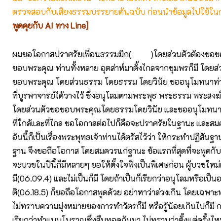
ตรวจสอบกับเสียงธรรมบรรยายต้นฉบับ ก่อนนำข้อมูลไปใช้ในก
พูดคุยกับ AI ทาง Line]
ผมขอโอกาสปราศรัยเพื่อนธรรมมิก( )โดยส่วนตัวต้องขอข
ขอบพระคุณ ท่านทั้งหลาย อุตส่าห์มาตั้งไกลจากชุมพรก็มี โดยส
ขอบพระคุณ โดยส่วนธรรม โดยธรรม โดยวินัย ขออนุโมทนาท่
ที่บูรพาจารย์ได้วางไว้ ซึ่งอนุโลมตามพระพุธ พระธรรม พระสงฆ์ 
โดยส่วนตัวขอขอบพระคุณโดยธรรมโดยวินัย และขออนุโมทนาในก
ที่ใกล้และที่ไกล ขอโอกาสต่อไปก็คือจะปราศรัยในฐานะ และสม
อันนี้ก็เป็นเรื่องพระพุทธเจ้าท่านได้ตรัสไว้ว่า ให้กระทำปฏิสั
ฐาน จึงขอถือโอกาส โดยสมควรแก่ฐานะ ข้อแรกที่สุดที่จะพูดกับพ
จะบวชในปีนี้ก็มีหลายๆ ขอให้ตั้งใจฟังเป็นพิเศษก่อน ผู้บวชใหม่เ
มี(06.09.4) และไม่เป็นก็มี โดยถ้าเป็นก็เรียกว่าอนุโลมหรือเป็น
ติ(06.18.5) ก็ขอถือโอกาสพูดด้วย อย่าหาว่าล่วงเกิน โดยเฉพา
ไม่ทราบความมุ่งหมายของการทำวัตรก็มี หรือรู้น้อยเกินไปก็มี 
เรียกว่าทำแบบโบราณซึ่งสืบทอดกันมา ไม่ทราบว่าตั้งแต่ครั้งไ