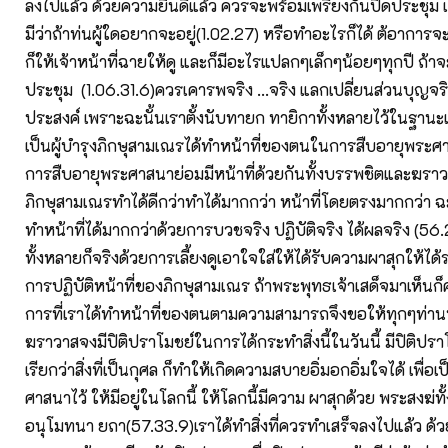
ลงไปแล้ว ด้วยความยินดีแล้ว ควรจะพร้อมเพรียงกันปิดประชุม เ
มีว่าถ้าท่นผู้ใดอยากจะอยู่(1.02.27) หรือทำอะไรก็ได้ ต้อาการจะ
ก็ให้เจ้าหน้าที่ฉายให้ดู และก็มีอะไรแปลกๆเล็กๆน้อยๆทุกปี ถ้าจะอ
ประชุม (1.06.31.6)ควรเคารพจริง …จริง แลกเปลี่ยนส่วนบุญ
ประสงค์ เพราะฉะนั้นเราตั้งนับทายก ทายิกาทั้งหลายไว้ในฐานะเ
เป็นผู้บำรุงภิกษุสามเณรได้ทำหน้าที่ของตนในการสืบอายุพระศาส
การสืบอายุพระศาสนาย่อมมีหน้าที่ด้วยกันทั้งบรรพชิตและฆรา
ภิกษุสามเณรทำได้ดีกว่าทำได้มากกว่า หน้าที่โดยตรงมากกว่า ฉ
ทำหน้าที่ได้มากกว่าด้วยการบวชจริง ปฏิบัติจริง ได้ผลจริง (5
ทั้งหลายก็จริงด้วยการเลี้ยงดูเอาใจใส่ให้ได้รับความผาสุกให้
การปฏิบัติหน้าที่ของภิกษุสามเณร ถ้าพระพุทธเจ้าเสด็จมาเห็น
การที่เราได้ทำหน้าที่ของตนตามความสามารถจึงขอให้ทุกๆท่า
ฆราวาสจงมีปิติปราโมชย์ในการได้กระทำสิ่งนี้ในวันนี้ มีปิติปราโ
เรียกว่าสิ่งที่เป็นกุศล ก็ทำให้เกิดความสบายอิ่มอกอิ่มใจได้ เพื่
ศาสนาไว้ ให้มีอยู่ในโลกนี้ ให้โลกนี้มีความ ผาสุกด้วย พระสงฆ่ท
อนุโมทนา ยถา(57.33.9)เราได้ทำสิ่งที่ควรทำเสร็จลงไปแล้ว ด้