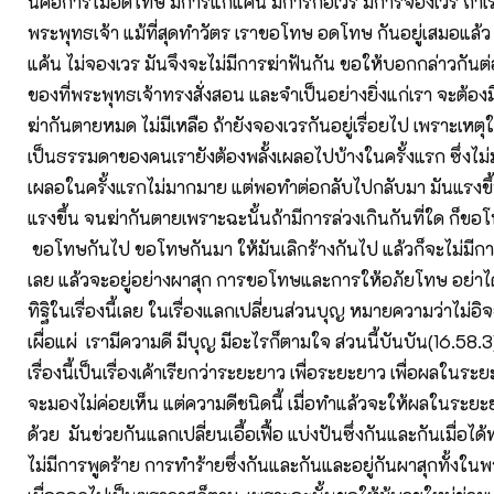
นี่คือการไม่อดโทษ มีการแก้แค้น มีการก่อเวร มีการจองเวร ถ้า
พระพุทธเจ้า แม้ที่สุดทำวัตร เราขอโทษ อดโทษ กันอยู่เสมอแล้ว 
แค้น ไม่จองเวร มันจึงจะไม่มีการฆ่าฟันกัน ขอให้บอกกล่าวกันต่อ
ของที่พระพุทธเจ้าทรงสั่งสอน และจำเป็นอย่างยิ่งแก่เรา จะต้องมี
ฆ่ากันตายหมด ไม่มีเหลือ ถ้ายังจองเวรกันอยู่เรื่อยไป เพราะเหตุ
เป็นธรรมดาของคนเรายังต้องพลั้งเผลอไปบ้างในครั้งแรก ซึ่งไม
เผลอในครั้งแรกไม่มากมาย แต่พอทำต่อกลับไปกลับมา มันแรงขึ้น
แรงขึ้น จนฆ่ากันตายเพราะฉะนั้นถ้ามีการล่วงเกินกันที่ใด ก็
ขอโทษกันไป ขอโทษกันมา ให้มันเลิกร้างกันไป แล้วก็จะไม่มีกา
เลย แล้วจะอยู่อย่างผาสุก การขอโทษและการให้อภัยโทษ อย่าไ
ทิฐิในเรื่องนี้เลย ในเรื่องแลกเปลี่ยนส่วนบุญ หมายความว่าไม่อิจฉ
เผื่อแผ่ เรามีความดี มีบุญ มีอะไรก็ตามใจ ส่วนนี้บันบัน(16.58.3)
เรื่องนี้เป็นเรื่องเค้าเรียกว่าระยะยาว เพื่อระยะยาว เพื่อผลในร
จะมองไม่ค่อยเห็น แต่ความดีชนิดนี้ เมื่อทำแล้วจะให้ผลในระย
ด้วย มันช่วยกันแลกเปลี่ยนเอื้อเฟื้อ แบ่งปันซึ่งกันและกันเมื่อได้ท
ไม่มีการพูดร้าย การทำร้ายซึ่งกันและกันและอยู่กันผาสุกทั้งใน