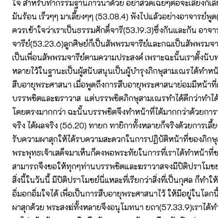
ใจ สำหรับทำกรรมฐานภาวนาด้วย อย่าสวดเฉยๆต่อจะเลี้ยงก็เลี้ย
มันร้อน เร็วๆๆ มาเลี้ยงๆๆ (53.08.4) พังไปแล้วอย่างอาจารย์พูด
ควรเข้าใจว่าเราเป็นธรรมศักดิ์จารี(53.19.3)ซึ่งกันและกัน อาจา
จารีย์(53.23.6)ลูกศิษย์ก็เป็นสัพพรมจารีย์และกฌเป็นสัพพรมจารี
เป็นเพื่อนสัพพรมจารีย์ตามความประสงค์ เพราะฉะนั้นเราตั้งนับ
หลายไว้ในฐานะเป็นผู้สนับสนุนเป็นผู้บำรุงภิกษุสามเณรได้ทำห
สืบอายุพระศาสนา เมื่อพูดถึงการสืบอายุพระศาสนาย่อมมีหน้าที่ด
บรรพชิตและฆราวาส แต่บรรพชิตภิกษุสามเณรทำได้ดีกว่าทำได้ม
โดยตรงมากกว่า ฉะนั้นบรรพชิตจึงทำหน้าที่ได้มากกว่าด้วยการบ
จริง ได้ผลจริง (56.20) ทายก ทายิกาทั้งหลายก็จริงด้วยการเลี้ยง
รับความผาสุกให้ได้รบความสะดวกในการปฏิบัติหน้าที่ของภิกษ
พระพุทธเจ้าเสด็จมาเห็นก็คงพอพระทัยในการที่เราได้ทำหน้าท
สามารถจึงขอให้ทุกๆท่านบรรพชิตและฆราวาสจงมีปิติปราโมช
สิ่งนี้ในวันนี้ มีปิติปราโมชย์นี่แหละที่เรียกว่าสิ่งที่เป็นกุศล ก็ท
อิ่มอกอิ่มใจได้ เพื่อเป็นการสืบอายุพระศาสนาไว้ ให้มีอยู่ในโลกนี
ผาสุกด้วย พระสงฆ่ทั้งหลายจึงอนุโมทนา ยถา(57.33.9)เราได้ทำส