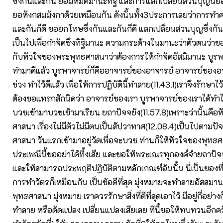
ซึ่งกันและกัน ย่อมหมดมานะทิฐิ และการแลกเปลี่ยนสว่นบุญนี้
ยอหังกสมมังกาด้วยเหมือนกัน ดังนั้นทั้ง3ประการเลยว่าการทำ
และกันก็ดี ขอยกโทษซึ่งกันและกันก็ดี แลกเปลี่ยนส่วนบุญซึ่งกัน
เป็นไปเพื่อกำจัดซึ่งทิฐิมานะ ความกระด้างในมานะว่าตัวตนว่า
กับหัวใจของพระพุทธศาสนาว่าต้องการให้กำจัดอัสมิมานะ บูรพ
ทำมาดีแล้ว บูรพาจารย์ก็คืออาจารย์ของอาจารย์ อาจารย์ของอ
ช่วง ทำไว้ดีแล้ว เพื่อให้การปฏิบัตินี้ทำลาย(11.43.1)เราจึงรักษาไ
ต้องขอแทรกสักนิดว่า อาจารย์ของเรา บูรพาจารย์ของเราได้ทำไว้
บวชเข้ามาบวชเข้ามาเรียน ยถาปัจจยัง(11.57.8)เพราะว่านั้นคื
ศาสนา เรื่องไม่มีตัวไม่มีตนเป็นสัปวาทาศ(12.08.4)เป็นไปตามปั
ศาสนา วันแรกเข้ามาอยู่วัดเพื่อจะบวช ท่านก็ให้หัวใจของพุทธ
ประเพณีนี้ขออย่าได้ทิ้งเสีย และขอให้พระเณรทุกองค์จำยถาปัจ
และให้สามารถประพฤติปฏิบัติตามหลักเกณฑ์อันนั้น นี่เป็นของที่ดี
การทำวัตรก็เหมือนกัน เป็นข้อดีที่สุด มุ่งหมายจะทำลายอัสสม
พุทธศาสนา มุ่งหมาย เราควรรักษาสิ่งที่ดีที่สุดเอาไว้ มีอยู่กี่อย่างก
ทำลาย หรือดัดแปลง เปลี่ยนแปลงเสียเลย ทีนี้ขอให้ทบทวนอีกครั้