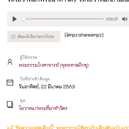
1:06:31
Play
M
{ampz:shareampz}
ผู้ให้ธรรม
พระธรรมโกศาจารย์ (พุทธทาสภิกขุ)
วันที่นำเข้าข้อมูล
วันอาทิตย์, 22 มีนาคม 2563
ชุด
โอวาทแก่พระที่มาทำวัตร
แม้ "ข้อความถอดเสียงนี้" จะพยายามให้ตรงกับเสียงต้นฉบับมากที่