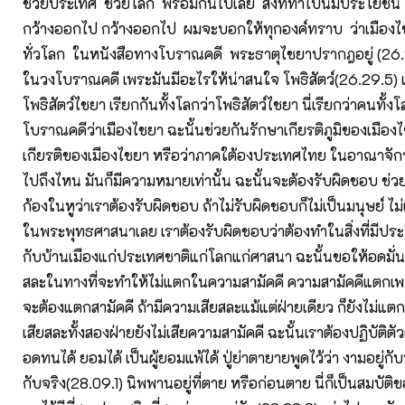
ช่วยประเทศ ช่วยโลก พร้อมกันไปเลย สิ่งที่ทำไปนี้มีประโยชน
กว้างออกไป กว้างออกไป ผมจะบอกให้ทุกองค์ทราบ ว่าเมืองไชยา
ทั่วโลก ในหนังสือทางโบราณคดี พระธาตุไชยาปรากฎอยู่ (26.20.
ในวงโบราณคดี เพระมันมีอะไรให้น่าสนใจ โพธิสัตว์(26.29.5) เ
โพธิสัตว์ไชยา เรียกกันทั้งโลกว่าโพธิสัตว์ไชยา นี่เรียกว่าคนทั้งโล
โบราณคดีว่าเมืองไชยา ฉะนั้นช่วยกันรักษาเกียรติภูมิของเมืองไ
เกียรติของเมืองไชยา หรือว่าภาคใต้องประเทศไทย ในอาณาจักร
ไปถึงไหน มันก็มีความหมายเท่านั้น ฉะนั้นจะต้องรับผิดชอบ ช่ว
ก้องในหูว่าเราต้องรับผิดชอบ ถ้าไม่รับผิดชอบก็ไม่เป็นมนุษย์ ไ
ในพระพุทธศาสนาเลย เราต้องรับผิดชอบว่าต้องทำในสิ่งที่มีประ
กับบ้านเมืองแก่ประเทศชาติแก่โลกแก่ศาสนา ฉะนั้นขอให้อดมั่
สละในทางที่จะทำให้ไม่แตกในความสามัคคี ความสามัคคีแตกเพร
จะต้องแตกสามัคคี ถ้ามีความเสียสละแม้แต่ฝ่ายเดียว ก็ยังไม่แต
เสียสละทั้งสองฝ่ายยังไม่เสียความสามัคคี ฉะนั้นเราต้องปฏิบัติตัวเ
อดทนได้ ยอมได้ เป็นผู้ยอมแพ้ได้ ปู่ย่าตายายพูดไว้ว่า งามอยู่กับที่
กับจริง(28.09.1) นิพพานอยู่ที่ตาย หรือก่อนตาย นี่ก็เป็นสมบัติ