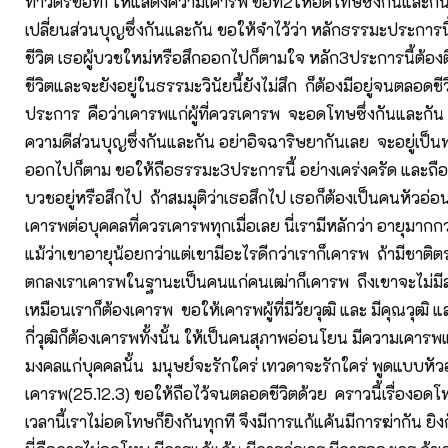
ทำวัตรข้อที่1 ให้แสดงความเคารพ ข้อที่2ให้อดโทษซึ่งกันและกัน
เปลี่ยนส่วนบุญซึ่งกันและกัน ขอให้จำไว้ว่า หลักธรรมะประการ
ชีวิต เธอผู้บวชใหม่หรือสึกออกไปก็ตามใจ หลัก3ประการนี้ต้อ
ชีวิตและจะยังอยู่ในธรรมะวินัยนี้ยังไม่สึก ก็ต้องมีอยู่จนตลอดช
ประการ คือว่าเคารพแก่ผู้ที่ควรเคารพ จะอดโทษซึ่งกันและกัน
ความดีส่วนบุญซึ่งกันและกัน อย่าอิจฉาริษยากันเลย จะอยู่เป็น
ออกไปก็ตาม ขอให้ถือธรรมะ3ประการนี้ อย่างเคร่งครัด และถือได
บวชอยู่หรือสึกไป ถ้าสมมุติว่าเธอสึกไป เธอก็ต้องเป็นคนหัวอ่
เคารพต่อบุคคลที่ควรเคารพทุกเมื่อเลย นี่เรามีหลักว่า อายุมากกว
แม้ว่าเขาอายุน้อยกว่าแต่เขามีอะไรดีกว่าเราก็เคารพ ถ้ามีชาติต
ตกลงเราเคารพในฐานะเป็นคนแก่คนเฒ่าก็เคารพ ถึงเขาจะไม่ม
เหมือนเราก็ต้องเคารพ ขอให้เคารพผู้ที่มีวัยวุฒิ และ มีคุณวุฒิ และม
กี่วุฒิก็ต้องเคารพทั้งนั้น ให้เป็นคนสุภาพอ่อนโยน มีความเคารพ
มงคลแก่บุคคลนั้น มนุษย์จะรักใคร่ เทวดาจะรักใคร่ พูดแบบหัว
เคารพ(25.12.3) ขอให้ถือไว้จนตลอดชีวิตด้วย คราวนี้เรื่องอดโท
เวลานี้เราไม่อดโทษก็ยิงกันทุกที จึงมีการแก้แค้นมีการฆ่ากัน ยิ