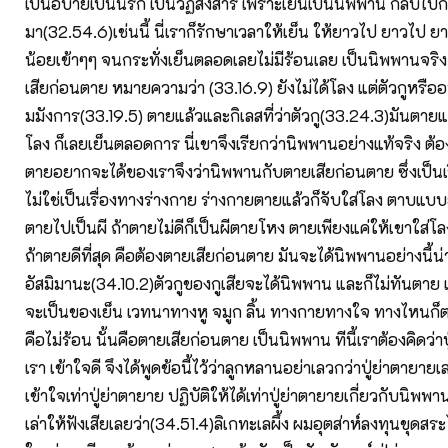
เป็นอบายเป็นนรก เป็นวัฏสังสาร เพราะเย็นเป็นนิพพาน กลับไปก
มา(32.54.6)เช่นนี้ นี่เราก็รักษาเวลาให้เย็น ให้ยาวไป ยาวไป 
น้อยเข้าๆๆ จนกระทั่งเย็นตลอดเลยไม่มีร้อนเลย เป็นนิพพานจริ
เสียก่อนตาย หมายความว่า (33.16.9) ยังไม่ได้โลง แต่ตัวกูหรือ
มมังการ(33.19.5) ตายแล้วและกิเลสที่ว่าตัวกู(33.24.3)มันตายแล้
โลง ก็เลยเย็นตลอดการ นี่เขาจึงเรียกว่านิพพานอย่างแท้จริง ต้
ตายอยากจะได้ของเราจึงว่านิพพานกับตายเสียก่อนตาย ซึ่งเป็
ไม่ใช่เป็นเรื่องทางร่างกาย ร่างกายตายแล้วก็จับใส่โลง ตาบแบ
ตายไปเป็นผี ถ้าตายไม่ดีก็เป็นผีตายโหง ตายเพียงแค่ให้เขาใส่โล
ถ้าตายดีที่สุด คือต้องตายเสียก่อนตาย มันจะได้นิพพานอย่างนี้
อัสมิมานะ(34.10.2)ตัวกูของกูเสียจะได้นิพพาน และก็ไม่ทันตาย 
จะเป็นของเย็น เวทนาทางหู จมูก ลิ้น ทางกายทางใจ ทางไหนก็ต
คือไม่ร้อน นั้นคือตายเสียก่อนตาย เป็นนิพพาน ทีนี้เราต้องคิดว่
เรา เข้าใจดี จึงได้พูดข้อนี้ไว้ว่าลูกหลานอย่าเลวกว่าปู่ย่าตายาย
เข้าใจเท่าปู่ย่าตายาย ปฏิบัติให้ได้เท่าปู่ย่าตายายเกี่ยวกับนิพพา
เล่าให้ฟังเสียเลยว่า(34.51.4)ลิเกทะเลผึ้ง ผมอุตส่าห์ลงทุนขุดสระ