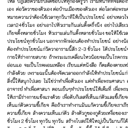
ไหล ปฎิเสธความรับผิดชอบให้ทุกองค์รู้ว่า เรามีหน้าที่ที่จะต้อง
เอง ต่อวัดวาของตัวเอง ต่อบ้านเมืองของตัวเอง ต่อโลกต่อพร
หมายความว่าต้องใช้เวลาทุกวินาทีให้เป็นประโยชน์ อย่าเหลว
เวลา24ชั่วโมง อย่าเอาไปหัวเราะกันเล่นตั้งครึ่งนึง อย่าไปเสียเ
เกียจตั้งหลายชั่วโมง หัวเราะเล่นกันตั้งหลายชั่วโมง ขอให้ใช้เวล
ประโยชน์ทุกชั่วโมง นอกจากพักผ่อนต้องทำประโยชน์ อย่างน้
ต้องทำประโยชน์แก่วัดวาอารามนี้สัก 2-3 ชั่วโมง ได้ประโยช
กายให้ร่างกายสบาย ถ้าพระเณรเคลื่อนไหวน้อยจะเป็นโรคกร
อ่อนแอ จะเป็นโรคผอมเหลือง เรียนแต่หนังสือ ก็ตะต้องตายเห
กำลังด้วย เพราะฉะนั้นต้องจัดเวลาออกกำลังให้ทำประโยชน์แก่วั
สิ่งนี้ให้สนุกไปเลย ไม่ใช่ว่าทำเพื่อตัวเอง แต่ทำเพื่อพระศาสนา อ
อาจารย์ ทำเพื่อศาสนา ตอนเย็นๆทำประโยชน์ให้เต็มที่ เพื่อพร
ให้เรามีร่างกายแข็งแรงด้วย เพื่อดับกิเลสที่เห็นแก่ตัวและขี้เกี
เห็นแก่ตัวความขี้เกียจ คือถ้าเราทำงานมันแก้ความขี้เกียจเราเรีย
ความขี้เกียจ ล้างความเห็นแก่ตัว ล้างตัวกูของกูด้วยเหงื่อของ
ชั่วโมง 2 ชั่วโมง ทุกวัน ทุกวัน สร้างโบสถ์ให้ใหญ่เป็นวิมานก็ได