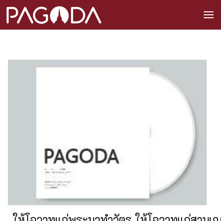
ให้โอวาทแก่พระมาทำวัตร ให้โอวาทแก่สามเณ