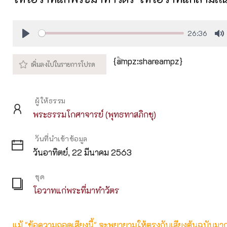
26:36
Play
M
{ampz:shareampz}
ผู้ให้ธรรม
พระธรรมโกศาจารย์ (พุทธทาสภิกขุ)
วันที่นำเข้าข้อมูล
วันอาทิตย์, 22 มีนาคม 2563
ชุด
โอวาทแก่พระที่มาทำวัตร
แม้ "ข้อความถอดเสียงนี้" จะพยายามให้ตรงกับเสียงต้นฉบับมากที่