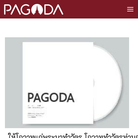
ให้โอวาทแก่พระมาทำวัตร โอวาททำวัตรท่าน