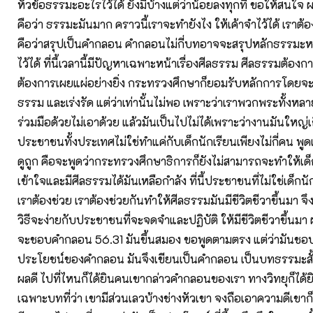
หัวข้อธรรมะอะไรไว้ได้ ยังมีบ้างแต่ว่าน้อยลงทุกที ขอให้สนใจ
คือว่า ธรรมะมันมาก คราวนี้เราจะทำยังไง ให้เค้าจำไว้ได้ เราต้อ
คือว่าสรุปเป็นคำกลอน คำกลอนไม่กี่บทอาจจะสรุปหลักธรรมะห
ไว้ได้ ที่นี้เวลานี้มีปัญหาเฉพาะหน้าเรื่องศีลธรรม ศีลธรรมต้อง
ต้องการเผยแผ่อย่างยิ่ง กระทรวงศึกษาก็ยอมรับหลักการโดยจะ
ธรรม และเร่งรัด แต่ว่าเท่านั้นไม่พอ เพราะว่าเราพวกพระทั้งหลาย
ร่วมมือด้วยไม่เอาด้วย แล้วมันเป็นไปไม่ได้เพราะว่างานมันใหญ่เก
ประชาชนทั้งประเทศไม่ใช่ทำแค่กับเด็กนักเรียนเพียงไม่กี่คน พูดแ
ดูถูก คือจะพูดว่ากระทรวงศึกษาธิการก็ยังไม่สามารถจะทำให้เด
เข้าใจและมีศีลธรรมได้มันเหลือกำลัง ที่นี้ประชาชนที่ไม่ใช่เด็กนั
เราต้องช่วย เราต้องช่วยกันทำให้ศีลธรรมมันมีชีวิตชีวาขึ้นมา จ
วิธีจะง่ายกับประชาชนที่จะจดจำและปฏิบัติ ให้มีชีวิตชีวาขึ้นมา 
จะชอบคำกลอน 56.31 มันขึ้นสมอง ขอพูดตามตรง แต่ว่ามันช
ประโยชน์ของคำกลอน มันจึงเขียนเป็นคำกลอน เป็นบทธรรมะสั้
ผลดี ไปที่ไหนก็ได้ยินคนเขากล่าวคำกลอนของเรา ทางวิทยุก็ได้
เฉพาะบทที่ว่า เขามีส่วนเลวบ้างช่างหัวเขา จงถือเอาความดีเขาก็ม