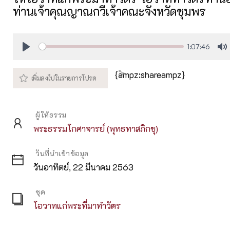
ท่านเจ้าคุณญาณกวีเจ้าคณะจังหวัดชุมพร
1:07:46
Play
M
{ampz:shareampz}
ผู้ให้ธรรม
พระธรรมโกศาจารย์ (พุทธทาสภิกขุ)
วันที่นำเข้าข้อมูล
วันอาทิตย์, 22 มีนาคม 2563
ชุด
โอวาทแก่พระที่มาทำวัตร