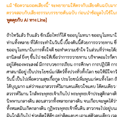
แม้ "ข้อความถอดเสียงนี้" จะพยายามให้ตรงกับเสียงต้นฉบับมากที่
ตรวจสอบกับเสียงธรรมบรรยายต้นฉบับ ก่อนนำข้อมูลไปใช้ในก
พูดคุยกับ AI ทาง Line]
ถ้าไหว้แล้ว รับแล้ว ชักเมื่อไหร่ก็ได้ ขออนุโมทนา ขออนุโมท
ท่านทั้งหลาย ที่ได้กระทำในวันนี้ เบื้องต้นนี้ด้วยการถวายทาน ซึ่
ขออนุโมทนาในการตั้งใจดี ขอทำความเข้าใจ ในส่วนที่ว่าจะได้
อานิสงส์ ยิ่งๆ ขึ้นไป ขอให้เชื่อว่าการถวายทาน บริจาคอะไรก็ตาม 
อยู่ได้ของพระสงฆ์ มีการบวชการเรียน การศึกษา การปฏิบัติ กา
ศาสนามีอยู่ เป็นประโยชน์แก่สัตว์ทั้งปวงทั่วทั้งโลก ขอให้มีใจ
วันนี้ เป็นไปเพื่อความสุขเกื้อกูล ประโยชน์เพิ่มพูนแก่คนทั้งโลก 
ได้บุญมาก แต่ว่าจะเอาสวรรค์วิมานคนเดียวใจแคบ ได้คนเดียว
สวรรค์วิมาน ใกล้พระพุทธเจ้าเกินไป พระพุทธเจ้าประสูติกลางดิน
นิพพานกลางดิน สอนสาวกทั้งหลายกลางดิน จนเกือบจะพูดได้ว
ทั้งหมดมันเกิดกลางดิน กุฏิพระพุทธเจ้าพื้นดิน สาวกจะไปอยู่
มันใกล้เกินไป ช่วยคิดให้ดีๆ อย่าคิดแคบๆ เอาแต่ตัวคนเดียว เว