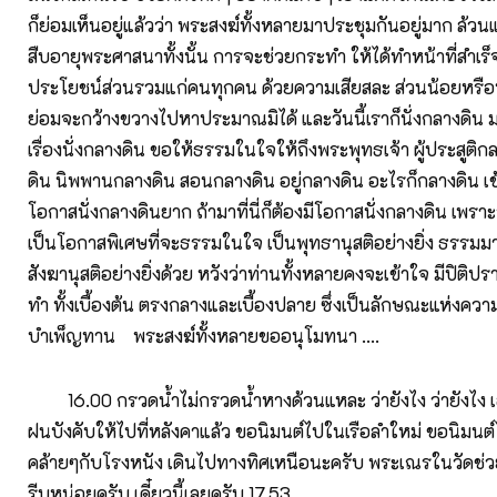
ก็ย่อมเห็นอยู่แล้วว่า พระสงฆ์ทั้งหลายมาประชุมกันอยู่มาก ล้วนแ
สืบอายุพระศาสนาทั้งนั้น การจะช่วยกระทำ ให้ได้ทำหน้าที่สำเร็จ
ประโยชน์ส่วนรวมแก่คนทุกคน ด้วยความเสียสละ ส่วนน้อยหรือที
ย่อมจะกว้างขวางไปหาประมาณมิได้ และวันนี้เราก็นั่งกลางดิน มาท
เรื่องนั่งกลางดิน ขอให้ธรรมในใจให้ถึงพระพุทธเจ้า ผู้ประสูติกล
ดิน นิพพานกลางดิน สอนกลางดิน อยู่กลางดิน อะไรก็กลางดิน เข้
โอกาสนั่งกลางดินยาก ถ้ามาที่นี่ก็ต้องมีโอกาสนั่งกลางดิน เพราะว่
เป็นโอกาสพิเศษที่จะธรรมในใจ เป็นพุทธานุสติอย่างยิ่ง ธรรมมาน
สังฆานุสติอย่างยิ่งด้วย หวังว่าท่านทั้งหลายคงจะเข้าใจ มีปิต
ทำ ทั้งเบื้องต้น ตรงกลางและเบื้องปลาย ซึ่งเป็นลักษณะแห่งค
บำเพ็ญทาน พระสงฆ์ทั้งหลายขออนุโมทนา ....
16.00 กรวดน้ำไม่กรวดน้ำหางด้วนแหละ ว่ายังไง ว่ายังไง 
ฝนบังคับให้ไปที่หลังคาแล้ว ขอนิมนต์ไปในเรือลำใหม่ ขอนิมนต
คล้ายๆกับโรงหนัง เดินไปทางทิศเหนือนะครับ พระเณรในวัดช่วยก
รีบหน่อยครับ เดี๋ยวนี้เลยครับ 17.53