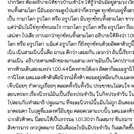
ปากวัตร ต้องอธิบายให้ชาวบ้านเข้าใจ ให้รู้ว่ามันมีอยู่สามวง เ
ทนทั้งสามโลก นี่มันออกจะสูงไปแต่ว่าก็ควรพูด ทุกข์ทนอยู่ทั้
เป็น กามาโลก รูปโลก หรือ อรูปโลก มันทุกข์ทนทั้งสามโลก ชา
แต่ว่ามันไม่ใช่ทุกข์ทนอะไร กามาโลก รูปโลก หรือ อรูปโลก ถือเป็น
เสน่หา ไปเสีย เราบอกว่าทุกข์ทนทั้งสามโลก อธิบายให้ฟังว่า 1.
โลก หรือ อรูปโลก แม้แต่ อรูปโลก ก็ยังทุกข์ทนด้วยอัตตาตัวกู
เนิน เนินสามเนินนั้นคือ มานะ ดีกว่า เสมอกัน เลวกว่า อันนี้เรีย
สามเนิน อธิบายตามหลักของมานะสาม เพราะมันเป็นโคกปราบ
ทางห้ามเดินสองแพร่ง 1.00.44นี่คงทายได้เอง อัตตากิละมะฐานิ
กานิโยค มดแมลงห้าตัวคือนิวรณ์ทั้งห้า ตอมอยู่เหมือนกับแมลง
เจ็บน้อยๆ รำคาญเรื่อยๆ ตลอดทั้งวันทั้งวัน ประชาชนไม่สนใจ 
สอนหรอก เรื่องนิวรณ์มันเป็นเรื่องประจำวัน ในกิจประจำวัน 
ไปสอนกันทำสมาธิ ปฐมฌาน ที่จะละนิวรณ์นั้นมันไม่ถูก มันตอม
มาตอมตา ในฤดูที่แมลงหวี่มันชุม ตลอดเวลาแบบนั้น มดแมลงห้าตั
น่ากลัวห้าตน นี่สอนให้เป็นธรรมะ 1.01.30ว่า กิเลสมาร ขันธมาร 
สังขารมาร เทวปุตตมาร นี่มันคืออะไรมันมีประจำวัน กิเลสเกิดข