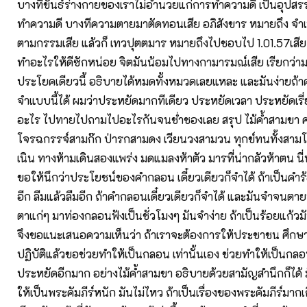
บางทีขันธ์ร่างกายของเราไม่อำนวยแก่การทำความดี เป็นอุปสร
ทำความดี บางทีความตายมาตัดทอนเสีย อภิสังขาร หมายถึง จำเ
ตามกรรมเสีย แล้วก็ เทวปุตตมาร หมายถึงไปชอบไป 1.01.57เสี
ทำอะไรให้ดีซักหน่อย จิตมันน้อมไปทางกามารมณ์เสีย เรียกว่ามา
ประโยคเดียวนี้ อธิบายได้หมดทั้งหมวดเลยแหละ และมันง่ายถ้
จำแบบนี้ได้ ผมว่าประหยัดมากทีเดียว ประหยัดเวลา ประหยัดเร
อะไร ไปทายไปถามไปอะไรกันจนช่ำชองเลย สรุป ไม้ค้ำสามขา 
โจรฉกรรจ์สามก๊ก ป่ารกสามดง เวียนวงสามวน ทุกข์ทนทั้งสาม
เนิน ทางห้ามเดินสองแพร่ง มดแมลงห้าตัว มารที่น่ากลัวห้าตน นี่
ขอให้นึกว่าประโยชน์ของคำกลอน เดี๋ยวเดียวก็จำได้ ถ้าเป็นคำร้
อีก ลืมแล้วลืมอีก ถ้าคำกลอนเดี๋ยวเดียวก็จำได้ และมันจำจนต
ตาแก่ๆ มาท่องกลอนฟังเป็นชั่วโมงๆ มันจำง่าย ถ้าเป็นร้อยแก้วม
จึงขอแนะเสนอความเห็นว่า ถ้าเราจะต้องการให้ประชาชน ศึกษา
ปฏิบัติแล้วขอช่วยทำให้เป็นกลอน เท่านั้นเอง ช่วยทำให้เป็นกล
ประหยัดอีกมาก อย่างไม้ค้ำสามขา อธิบายด้วยสามัญสำนึกก็ได้ มัน
ให้เป็นพระคัมภีร์หนัก มันไม่ไหว ถ้าเป็นเรื่องของพระคัมภีร์มาก