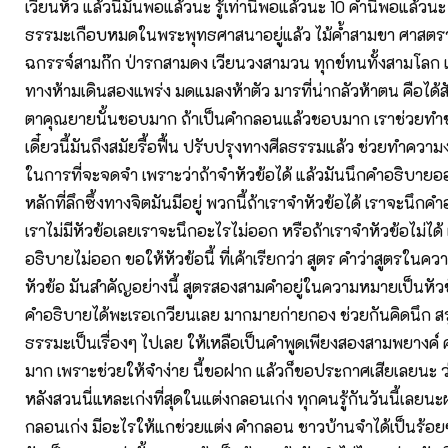
เวียนหัว แล้วนี่มันพอแล้วนะ รู้เท่านี้พอแล้วนะ 10 คำนี่พอแล้วน
ธรรมะเกือบหมดในพระพุทธศาสนาอยู่แล้ว ไม้ค้ำสามขา ศาสตร
ฉกรรจ์สามก๊ก ป่ารกสามดง เวียนวงสามวน ทุกข์ทนทั้งสามโลก
ทางห้ามเดินสองแพร่ง มดแมลงห้าตัว มารที่น่ากลัวห้าตน คือได้ส
ตาคุณยายนั้นชอบมาก ถ้าเป็นคำกลอนแล้วชอบมาก เราช่วยทำข
เดี๋ยวนี้มันถึงสมัยรื้อฟื้น ปรับปรุงทางศีลธรรมแล้ว ช่วยทำคว
ในการที่จะจดจำ เพราะว่าถ้าจำหัวข้อได้ แล้วมันนึกคำอธิบายอ
หลักที่ลึกซึ้งทางจิตมันมีอยู่ พวกนี้ถ้าเราจำหัวข้อได้ เราจะนึก
เราไม่มีหัวข้อเลยเราจะนึกอะไรไม่ออก หรือถ้าเราจำหัวข้อไม่ได้ 
อธิบายไม่ออก ขอให้หัวข้อนี้ ที่เค้าเรียกว่า สูตร คำว่าสูตรในค
หัวข้อ มันสำคัญอย่างนี้ สูตรสองสามคำอยู่ในความหมายเป็นหัว
คำอธิบายได้พะเรอเกวียนเลย มากมายก่ายกอง ช่วยกันคิดนึก สรุ
ธรรมะเป็นเรื่องๆ ไปเลย ให้เหลือเป็นคำพูดเพียงสองสามพยางค
มาก เพราะช่วยให้จำง่าย นี้ขอฝาก แล้วก็ขอประกาศเสียเลยนะ ว
หลังสวนนี่แหละเก่งที่สุดในแต่งกลอนเก่ง ทุกคนรู้กันวันนี้เลยน
กลอนเก่ง มีอะไรให้แกช่วยแต่ง คำกลอน ชาวบ้านจำได้เป็นร้อย