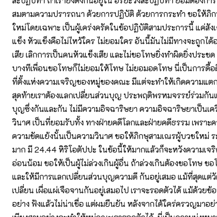
สะปฏิปทา ถ้าเรายังตั้งกันอยู่ใน อริยะวังสะปฏิปทา ย่อมต้องกา
สมตามความปรารถนา ด้วยการปฏิบัติ ด้วยการกระทำ ขอให้ภิก
ใหม่โดยเฉพาะ เป็นผู้เคร่งครัดในข้อปฏิบัติสามประการนี้ แค่สัง
แข็ง หัวแข็งคือไม่ไหว้ใคร ไม่ยอมใคร อันนี้มันไม่มีทางจะถูกได้
เสีย เลิกการเป็นคนหัวแข็งเสีย และไม่ขอโทษยิ่งทำผิดยิ่งประชด
บางทีเพื่อนขอโทษก็ไม่ยอมให้โทษ ไม่ยอมอดโทษ นี่เป็นการดื้อดึง
ที่ตั้งแห่งความเจริญของหมู่ของคณะ มีแต่จะทำให้เกิดความแต
สุดท้ายเราต้องแลกเปลี่ยนส่วนบุญ ประพฤติพรหมจรรย์ร่วมกันแ
บุญซึ่งกันและกัน ไม่มีความอิจฉาริษยา ความอิจฉาริษยาเป็นเคร
วินาศ เป็นที่ยอมรับทั้ง ทางฝ่ายคดีโลกและฝ่ายคดีธรรม เพรา
ความขัดแย้งนั้นเป็นความวินาศ ขอให้ภิกษุสามเณรผู้บวชใหม่ ระ
มาก มี 24.44 หิริโอตัปปะ ในข้อนี้ให้มากแล้วก็จะหวังความเจริญ
อ่อนน้อม ขอให้เป็นผู้ไม่ล่วงเกินผู้อื่น ถ้าล่วงเกินต้องขอโทษ
และให้มีการแลกเปลี่ยนส่วนบุญความดี กันอยู่เสมอ แม้ที่สุดแต่วั
เปลี่ยน เผื่อแผ่เจือจานกันอยู่เสมอไป เราจะรอดตัวได้ แม้ด้วยข้อ
อย่าง ฟังแล้วไม่น่าเชื่อ แต่ผมยืนยัน หลังจากได้ใคร่ครวญมาอย่า