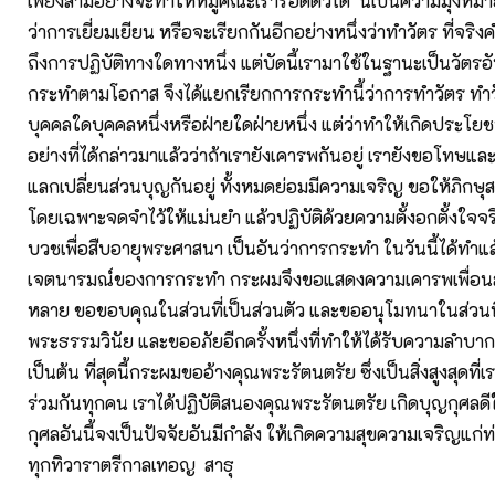
เพียงสามอย่างจะทำให้หมู่คณะเรารอดตัวได้ นี่เป็นความมุ่งหมายข
ว่าการเยี่ยมเยียน หรือจะเรียกกันอีกอย่างหนึ่งว่าทำวัตร ที่จร
ถึงการปฏิบัติทางใดทางหนึ่ง แต่บัดนี้เรามาใช้ในฐานะเป็นวัตรอัน
กระทำตามโอกาส จึงได้แยกเรียกการกระทำนี้ว่าการทำวัตร ทำวัตร
บุคคลใดบุคคลหนึ่งหรือฝ่ายใดฝ่ายหนึ่ง แต่ว่าทำให้เกิดประโ
อย่างที่ได้กล่าวมาแล้วว่าถ้าเรายังเคารพกันอยู่ เรายังขอโทษแล
แลกเปลี่ยนส่วนบุญกันอยู่ ทั้งหมดย่อมมีความเจริญ ขอให้ภิกษุ
โดยเฉพาะจดจำไว้ให้แม่นยำ แล้วปฏิบัติด้วยความตั้งอกตั้งใจจร
บวชเพื่อสืบอายุพระศาสนา เป็นอันว่าการกระทำ ในวันนี้ได้ทำแล
เจตนารมณ์ของการกระทำ กระผมจึงขอแสดงความเคารพเพื่อนส
หลาย ขอขอบคุณในส่วนที่เป็นส่วนตัว และขออนุโมทนาในส่วนที่
พระธรรมวินัย และขออภัยอีกครั้งหนึ่งที่ทำให้ได้รับความลำบาก
เป็นต้น ที่สุดนี้กระผมขออ้างคุณพระรัตนตรัย ซึ่งเป็นสิ่งสูงสุดที
ร่วมกันทุกคน เราได้ปฏิบัติสนองคุณพระรัตนตรัย เกิดบุญกุศล
กุศลอันนี้จงเป็นปัจจัยอันมีกำลัง ให้เกิดความสุขความเจริญแก
ทุกทิวาราตรีกาลเทอญ สาธุ