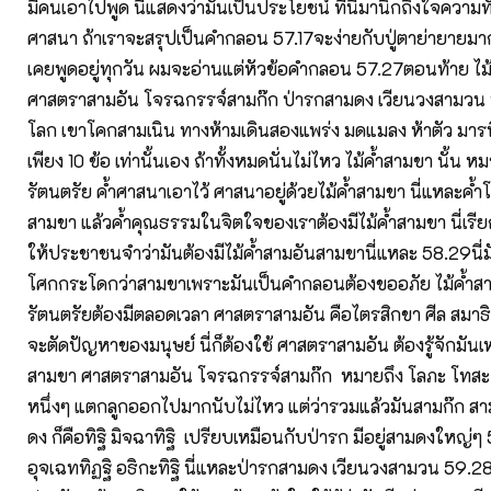
มีคนเอาไปพูด นี่แสดงว่ามันเป็นประโยชน์ ที่นี้มานึกถึงใจควา
ศาสนา ถ้าเราจะสรุปเป็นคำกลอน 57.17จะง่ายกับปู่ตาย่ายายมาก 
เคยพูดอยู่ทุกวัน ผมจะอ่านแต่หัวข้อคำกลอน 57.27ตอนท้าย ไม
ศาสตราสามอัน โจรฉกรรจ์สามก๊ก ป่ารกสามดง เวียนวงสามวน ท
โลก เขาโคกสามเนิน ทางห้ามเดินสองแพร่ง มดแมลง ห้าตัว มารที่
เพียง 10 ข้อ เท่านั้นเอง ถ้าทั้งหมดนั่นไม่ไหว ไม้ค้ำสามขา นั้น 
รัตนตรัย ค้ำศาสนาเอาไว้ ศาสนาอยู่ด้วยไม้ค้ำสามขา นี่แหละค้ำ
สามขา แล้วค้ำคุณธรรมในจิตใจของเราต้องมีไม้ค้ำสามขา นี่เรีย
ให้ประชาชนจำว่ามันต้องมีไม้ค้ำสามอันสามขานี่แหละ 58.29นี่
โศกกระโดกว่าสามขาเพราะมันเป็นคำกลอนต้องขออภัย ไม้ค้ำส
รัตนตรัยต้องมีตลอดเวลา ศาสตราสามอัน คือไตรสิกขา ศีล สมา
จะตัดปัญหาของมนุษย์ นี่ก็ต้องใช้ ศาสตราสามอัน ต้องรู้จักมันเ
สามขา ศาสตราสามอัน โจรฉกรรจ์สามก๊ก หมายถึง โลภะ โทสะ
หนึ่งๆ แตกลูกออกไปมากนับไม่ไหว แต่ว่ารวมแล้วมันสามก๊ก สา
ดง ก็คือทิฐิ มิจฉาทิฐิ เปรียบเหมือนกับป่ารก มีอยู่สามดงใหญ่ๆ
อุจเฉททิฏฐิ อธิกะทิฐิ นี่แหละป่ารกสามดง เวียนวงสามวน 59.