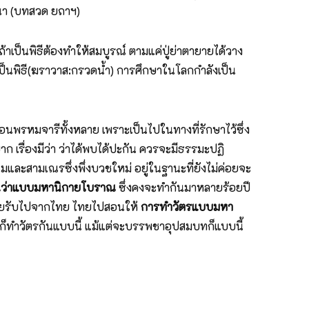
นา (บทสวด ยถาฯ)
ถ้าเป็นพิธีต้องทำให้สมบูรณ์ ตามแค่ปู่ย่าตายายได้วาง
่เป็นพิธี(ฆราวาส:กรวดน้ำ) การศึกษาในโลกกำลังเป็น
พรหมจารีทั้งหลาย เพราะเป็นไปในทางที่รักษาไว้ซึ่ง
 เรื่องมีว่า ว่าได้พบได้ปะกัน ควรจะมีธรรมะปฏิ
ละสามเณรซึ่งพึ่งบวชใหม่ อยู่ในฐานะที่ยังไม่ค่อยจะ
ยกกันว่าแบบมหานิกายโบราณ
ซึ่งคงจะทำกันมาหลายร้อยปี
จากไทยรับไปจากไทย ไทยไปสอนให้
การทำวัตรแบบมหา
เราก็ทำวัตรกันแบบนี้ แม้แต่จะบรรพชาอุปสมบทก็แบบนี้