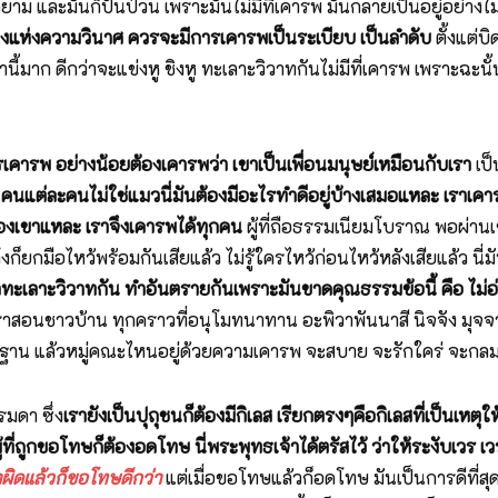
หยาม และมันก็ปั่นป่วน เพราะมันไม่มีที่เคารพ มันกลายเป็นอยู่อย่างไ
ทางแห่งความวินาศ ควรจะมีการเคารพเป็นระเบียบ เป็นลำดับ
ตั้งแต่บ
ี้มาก ดีกว่าจะแข่งหู ชิงหู ทะเลาะวิวาทกันไม่มีที่เคารพ เพราะฉะนั้
วรเคารพ อย่างน้อยต้องเคารพว่า เขาเป็นเพื่อนมนุษย์เหมือนกับเรา
เป็
คนแต่ละคนไม่ใช่แมวนี่มันต้องมีอะไรทำดีอยู่บ้างเสมอแหละ เราเคารพค
ื่องเขาแหละ เราจึงเคารพได้ทุกคน
ผู้ที่ถือธรรมเนียมโบราณ พอผ่านเ
ยกมือไหว้พร้อมกันเสียแล้ว ไม่รู้ใครไหว้ก่อนไหว้หลังเสียแล้ว นี่มัน
ราทะเลาะวิวาทกัน ทำอันตรายกันเพราะมันขาดคุณธรรมข้อนี้ คือ ไม่อ
สอนชาวบ้าน ทุกคราวที่อนุโมทนาทาน อะพิวาพันนาสี นิจจัง มุจจ
พื้นฐาน แล้วหมู่คณะไหนอยู่ด้วยความเคารพ จะสบาย จะรักใคร่ จะกลมเ
มดา ซึ่ง
เรายังเป็นปุถุชนก็ต้องมีกิเลส เรียกตรงๆคือกิเลสที่เป็นเหตุ
้ที่ถูกขอโทษก็ต้องอดโทษ นี่พระพุทธเจ้าได้ตรัสไว้ ว่าให้ระงับเวร 
ทำผิดแล้วก็ขอโทษดีกว่า
แต่เมื่อขอโทษแล้วก็อดโทษ มันเป็นการดีที่สุ