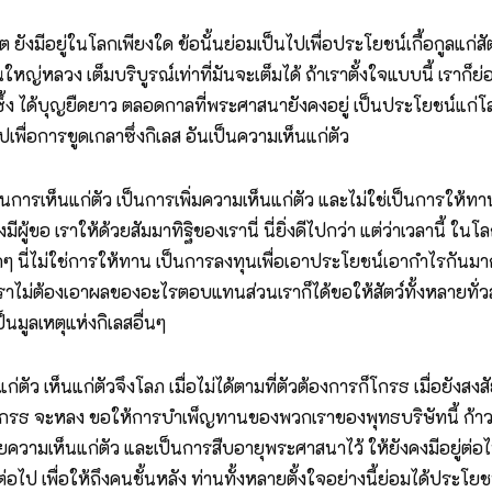
งมีอยู่ในโลกเพียงใด ข้อนั้นย่อมเป็นไปเพื่อประโยชน์เกื้อกูลแก่สั
ญ่หลวง เต็มบริบูรณ์เท่าที่มันจะเต็มได้ ถ้าเราตั้งใจแบบนี้ เราก็ย่
ลึกซึ้ง ได้บุญยืดยาว ตลอดกาลที่พระศาสนายังคงอยู่ เป็นประโยชน์
ไปเพื่อการขูดเกลาซึ่งกิเลส อันเป็นความเห็นแก่ตัว
ารเห็นแก่ตัว เป็นการเพิ่มความเห็นแก่ตัว และไม่ใช่เป็นการให้ทาน ก
องมีผู้ขอ เราให้ด้วยสัมมาทิฐิของเรานี่ นี่ยิ่งดีไปกว่า แต่ว่าเวลานี้
นี่ไม่ใช่การให้ทาน เป็นการลงทุนเพื่อเอาประโยชน์เอากำไรกันมากๆ มั
งๆ เราไม่ต้องเอาผลของอะไรตอบแทนส่วนเราก็ได้ขอให้สัตว์ทั้งหลายทั่ว
็นมูลเหตุแห่งกิเลสอื่นๆ
 เห็นแก่ตัวจึงโลภ เมื่อไม่ได้ตามที่ตัวต้องการก็โกรธ เมื่อยังสงสัย
กรธ จะหลง ขอให้การบำเพ็ญทานของพวกเราของพุทธบริษัทนี้ ก้าวหน้า
ความเห็นแก่ตัว และเป็นการสืบอายุพระศาสนาไว้ ให้ยังคงมีอยู่ต่
นต่อไป เพื่อให้ถึงคนชั้นหลัง ท่านทั้งหลายตั้งใจอย่างนี้ย่อมได้ปร