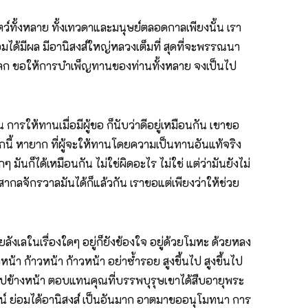
ตว์ทั้งหลาย ทั้งเทวดาและมนุษย์ตลอดกาลเพียงนั้น เรา
อมได้มีผล มีอานิสงส์ใหญ่หลวงเต็มที่ สุดที่จะพรรณนา
แก่โลก ขอให้การบำเพ็ญทานของท่านทั้งหลาย จงเป็นไป
ารให้ทานเมื่อมีผู้ขอ ก็นับว่าดีอยู่เหมือนกัน เขาขอ
 ในโลกนี้ หายาก ที่ผู้จะให้ทานโดยความเป็นทานอันแท้จริง
นก็ได้เหมือนกัน ไม่ใช่ผิดอะไร ไม่ใช่ แต่ว่ามันยังไม่
สากลจักรวาลมันได้ก็แล้วกัน เราขอแต่เพียงว่าให้ช่วย
ลังเลในเรื่องใดๆ อยู่ก็ยังข้องใจ อยู่ด้วยโมหะ ด้วยหลง
 ก้าวหน้า ก้าวหน้า อย่าซ้ำรอย สูงขึ้นไป สูงขึ้นไป
อไปข้างหน้า ตอบแทนคุณที่บรรพบุรุษเขาได้สืบอายุพระ
ะโยชน์ ย่อมได้อานิสงส์ เป็นอันมาก อาตมาขออนุโมทนา การ