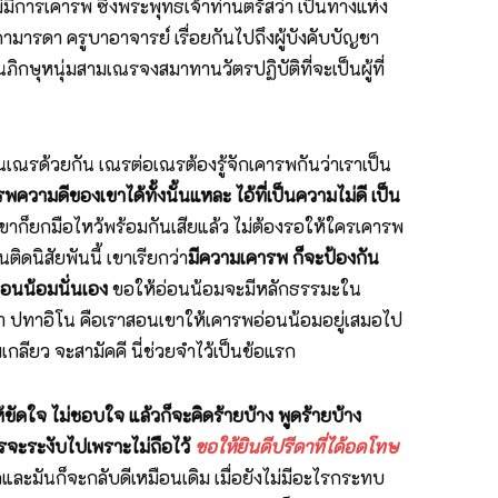
ม่มีการเคารพ ซึ่งพระพุทธเจ้าท่านตรัสว่า เป็นทางแห่ง
ิดามารดา ครูบาอาจารย์ เรื่อยกันไปถึงผู้บังคับบัญชา
นภิกษุหนุ่มสามเณรจงสมาทานวัตรปฏิบัติที่จะเป็นผู้ที่
นเณรด้วยกัน เณรต่อเณรต้องรู้จักเคารพกันว่าเราเป็น
วามดีของเขาได้ทั้งนั้นแหละ ไอ้ที่เป็นความไม่ดี เป็น
ขาก็ยกมือไหว้พร้อมกันเสียแล้ว ไม่ต้องรอให้ใครเคารพ
ติดนิสัยพันนี้ เขาเรียกว่า
มีความเคารพ ก็จะป้องกัน
่อนน้อมนั่นเอง
ขอให้อ่อนน้อมจะมีหลักธรรมะใน
า ปทาอิโน คือเราสอนเขาให้เคารพอ่อนน้อมอยู่เสมอไป
กลียว จะสามัคคี นี่ช่วยจำไว้เป็นข้อแรก
ให้ขัดใจ ไม่ชอบใจ แล้วก็จะคิดร้ายบ้าง พูดร้ายบ้าง
เวรจะระงับไปเพราะไม่ถือไว้
ขอให้ยินดีปรีดาที่ได้อดโทษ
ดและมันก็จะกลับดีเหมือนเดิม เมื่อยังไม่มีอะไรกระทบ