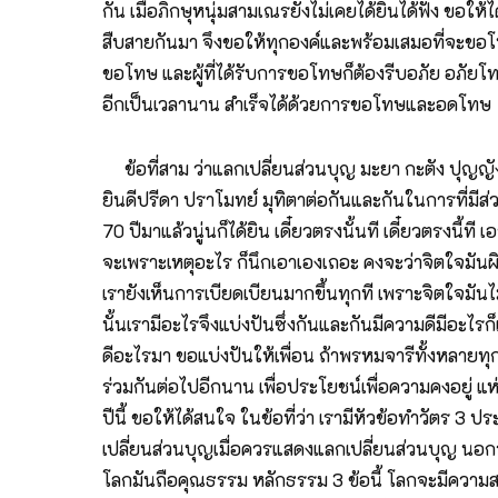
กัน เมื่อภิกษุหนุ่มสามเณรยังไม่เคยได้ยินได้ฟัง ขอ
สืบสายกันมา จึงขอให้ทุกองค์และพร้อมเสมอที่จะขอโทษ
ขอโทษ และผู้ที่ได้รับการขอโทษก็ต้องรีบอภัย อภัยโทษ
อีกเป็นเวลานาน สำเร็จได้ด้วยการขอโทษและอดโทษ
ข้อที่สาม ว่าแลกเปลี่ยนส่วนบุญ มะยา กะตัง ปุญญัง สามินา อนุโมทิตัพพัง ขอให้ท่านอนุโมทนาบุญที่ข้าพเจ้าได้กระทำ บุญที่ท่านกระทำขอให้แก่ข้าพเจ้า นี่หมายความว่าเรา ยินดีปรีดา ปราโมทย์ มุทิตาต่อกันและกันในการที่มีส่วนบุญดีอะไร ขอให้ ให้กัน ให้แลกเปลี่ยนกัน แต่โบราณจะได้ยินมากสมัยนี้เกือบจะไม่ได้ยินเสียแล้ว เมื่อผมเด็กๆ 60 กว่าปี 70 ปีมาแล้วนู่นก็ได้ยิน เดี๋ยวตรงนั้นที เดี๋ยวตรงนี้ที เอาบุญมาให้นะแม่นะ เอาบุญมาให้นะพี่นะ เอาบุญมาให้น้องนะ ลูกนะ หลานนะ เอาบุญมาให้ เวลานี้ไม่ค่อยได้ยินเสียแล้ว มันจะเพราะเหตุอะไร ก็นึกเอาเองเถอะ คงจะว่าจิตใจมันผิดไปมากแล้ว มันไม่อยากจะเอาบุญของใคร มันไม่อยากจะให้บุญกะใคร นี่ความมุทิตา ปราณี เมตตา นี้มันก็หายากขึ้นทุกที เรายังเห็นการเบียดเบียนมากขึ้นทุกที เพราะจิตใจมันไม่น้อมไปในทางที่จะรักผู้อื่น ขอให้แบ่งปันความดีจะเป็นวัตถุก็ได้ จะเป็นคุณธรรม เป็นนามธรรมก็ได้ ให้เรียกว่าบุญด้วยก็ได้ นั้นเรามีอะไรจึงแบ่งปันซึ่งกันและกันมีความดีมีอะไรก็แบ่งปันซึ่งกันและกัน มีบุญกุศลแบ่งปันซึ่งกันและกัน ผมขอพูดด้วยภาษาไทยอีกครั้งหนึ่งว่า บุญอะไรที่ผมมี ได้กระทำความดีอะไรมา ขอแบ่งปันให้เพื่อน ถ้าพรหมจารีทั้งหลายทุกคนและบุญอันใดที่เพื่อนพรหมจารีทั้งหลายได้กระทำ ผมขออนุโมทนาด้วยเป็นอย่างยิ่ง ก็ยังหวังว่าเรายังมีหน้าที่จะต้องทำร่วมกันต่อไปอีกนาน เพื่อประโยชน์เพื่อความคงอยู่ แห่งพระศาสนาของสมเด็จพระบรมศาสดา นี่ข้อแรกที่ตั้งใจจะพูดและมุ่งหมายให้ภิกษุหนุ่มสามเณร ซึ่งยังไม่ได้ยินได้ฟังเพิ่งบวชปีนี้ ขอให้ได้สนใจ ในข้อที่ว่า เรามีหัวข้อทำวัตร 3 ประการ คือ ข้อที่ว่าแสดงความเคารพเมื่อควรแสดงความเคารพ ขอโทษและอดโทษเมื่อควรแสดง อดโทษและขอโทษและแลกเปลี่ยนส่วนบุญเมื่อควรแสดงแลกเปลี่ยนส่วนบุญ นอกจากจะเป็นธรรมะสำหรับให้แต่ละคนอยู่ด้วยความสงบสุขแล้วยังเป็นธรรมะให้โลกทั้งโลกมีความสงบสุขด้วย ขอให้โลกทั้งโลกมันถือคุณธรรม หลักธรรม 3 ข้อนี้ โลกจะมีความสงบ สงบเป็นสันติสุข สันติภาพ คือว่าจะไม่มีความโกรธ ความเกลียดชัง อิจฉา ริษยา คิดเบียดเบียน หรือมีก่อเวรติดอยู่ในใจ แล้วมันจะเรียบร้อยหมด จึงขอให้ถือเป็นหลักปฏิบัติไปจนตลอดชีวิต ถ้ายังอยู่ในเพศภิกษุก็ปฏิบัติใน 3 ข้อนี้ ถ้าสึก ลาสิกขา ออกไปก็ให้ปฏิบัติใน 3 ข้อนี้ แม้ในครอบครัวก็ให้ปฏิบัติใน 3 ข้อนี้ คือเคารพซึ่งกันและกันในครอบครัวและก็ขอโทษและอดโทษกันอยู่เสมอและก็แลกเปลี่ยนส่วนบุญคือความดีด้วยกันและกันเสมอ ทีนี้เรื่องที่ 2 เรื่องถัดมา อยากจะปรารภถึงเรื่องแค่ว่า เราทุกคนต้องช่วยกันทำสุดความสามารถเพื่อความตั้งอยู่รุ่งเรืองมั่นคงแห่งพระพุทธศาสนา คือเราเห็นได้โดยไม่มีใครต้องบอกว่าศีลธรรมของประชาชนของโลกมันตกต่ำ และก็ตกต่ำเข้ามาจนถึงเรื่อง ความเป็นอยู่ของพวกเราคือพวกพระนี่เช่นว่าพระน้อยลง ไม่ค่อยจะมีอยู่ ไม่พอในวัดก็ดี การศึกษาไม่พอ ไม่สามารถจะช่วยสั่งสอนศีลธรรมแก่ประชาชนก็ดี ข้อนี้มันปรากฏเป็นปัญหาขึ้นมาว่าเมื่อทางรัฐบาล ทางการเขาขอร้องให้พระไปสอนศีลธรรมในโรงเรียน ช่วยอีกแรงมันหายาก หาพระยาก อย่างเราจะต้องปรับปรุงให้มันมี ให้มันหาได้ และขอให้เราอยู่กันอย่างที่ว่าเป็นที่เคารพสักการะของมหาชน เมื่อก่อนมหาชนเขายังไม่มีอะไรเท่าไหร่ เขาเคารพพระ เวลานี้มหาชนมันก้าวหน้าไปไกลเกินพระ พระกลายเป็นล้าหลัง มันก็เลยไม่เคารพ ไม่ค่อยจะเคารพ พระคือพวกเรา เพราะฉะนั้นพวกเราต้องพยายามทำตนให้มันก้าวหน้าให้มันเหนือกว่าประชาชนไว้และประชาชนก็ยังคงเคารพ มันจึงจะตั้งอยู่ได้ ทีนี้ก็อยากจะพูดถึงเรื่องที่ว่าพระเรา พระภิกษุสามเณรของเราจะมีความมั่นคงได้อย่างไรบ้าง ปีนี้ผมขอโอกาสพูด ถ้าว่าจะทำความรำคาญบ้างก็ขออภัย ขอใ