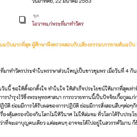
วันอาทิตย์, 22 มีนาคม 2563
ชุด
โอวาทแก่พระที่มาทำวัตร
ต้นฉบับมากที่สุด ผู้ศึกษาพึงตรวจสอบกับเสียงธรรมบรรยายต้นฉบับ
่มาทำวัตรประจำในพรรษาส่วนใหญ่เป็นชาวชุมพร เมื่อวันที่ 4 ก
้ ขอให้ตั้งอกตั้งใจ ทำในใจ ให้สำเร็จประโยชน์ให้มากที่สุดเท่าท
การบำรุงไว้ซึ่งพระพุทธศาสนา การถวายทานนี้เป็นปัจจัยเกื้อกูลแก่
รปฏิบัติ ย่อมมีการได้รับผลของการปฏิบัติ ย่อมมีการสั่งสอนสืบๆต่อๆก
่องคุ้มครองป้องกันโลกไม่ให้วินาศ ไม่ให้ล่มจม ทั่วโลกได้รับประโยช
ี่จะเอาบุญคนเดียว แต่ละคนๆ อาจจะได้ไปอยู่ในสวรรค์วิมาน ก็ยังไ