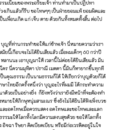
นบธรรมเนียมของพระอริยะเจ้า ท่านทำมาเป็นปฏิปทา
รล่วงเกินแล้วก็รีบ ขอโทษๆๆ เป็นฝ่ายยอมแพ้ ยอมผิดและ
ื่อนเกิด แก่ เจ็บ ตาย ด้วยกันทั้งหมดทั้งสิ้น ต่อไป
ำอย่างพิธีรีตอง ไม่ใช่ทำพอขัดไม่ได้ ครองใหญ่นั้นหมายความว่าเอาครองที่มีอยู่มาครอง แล้วมาสำรวมแล้วมานั่งทำสมาธิ ทำปัจจะเวก ทำอะไรจนกว่าจะอรุณ เพราะฉะนั้นผ้าครองเขาถือว่าศักดิ์สิทธิมาก พอเสร็จแล้วก็เก็บเปลี่ยนผลัด ผลัดเปลี่ยนห่อไว้แล้วห่อไว้ ใช้จีวรธรรมดานุ่งไปบิณฑบาตร นุ่งไปทำการงานอะไรจีวรครองนี้เขาถือเป็นพิเศษ บางองค์ตั้ง 20 ปีแล้ว จีวรครองอันแรกชุดแรกยังอยู่ ยังไม่ได้เปลี่ยน เพราะเขาถือเป็นของศักดิ์สิทธิ์ทีเดียว จีวรครอง ทีนี้พอจะครอง หยิบสบงมา เมื่อหยิบสบง จับสบงนั้นว่า หัวใจของพระวินัย หัวใจของพระวินัยมีว่า อาปามะจุปะ อาทิกัมปาจิตตี มหาวัก จุลวัก ปริวารวัก หัวใจพระวินัย เมื่อหยิบสบงมาจะนุ่ง ว่าหัวใจพระวินัย เวลานุ่งให้ว่า ยถาปัจจะยัง บัดจีวร ทีนี้เมื่อหยิบจีวรมาจะห่ม ว่าหัวใจสุตตันตะคือ ทีมะสังอังคุป ทีฆนิกาย มัชฌิมนิกาย สังยุตนิกาย อุตรนิกาย คุตกะนิกาย หัวใจพระสุตตันตะปิฎก เมื่อหยิบจีวรมาห่มว่าหัวใจพระสุตตันตะปิฎก เมื่อห่มก็ว่า ยถาปัจจะยัง บัดจีวร ทีนี้เมื่อหยิบสังฆาฏิมาจะพาด ก็ว่าหัวใจพระอภิธรรม สังวิทา ภุคายะปะ คือหัวใจอภิธรรม สังคินนี วิภัง ธาตุกถา ภุคละบัญญัติ คถาวัตถุ ยมกปัฐฐาน และเมื่อพาดสังฆาฏิ ก็ว่ายถาปัจจะยัง บัดจีวร คะนี้เมื่อคาดประคดเอว อิมังกายะพันทะนัง อธิษฐามิ ทีนี้ครองผ้าแล้วยกขึ้นนั่งนั่งลงแล้วก็จุดเครื่องสักการะบูชาในที่อยู่ของตัวไม่ได้หมายความว่าไปลงโบสถ์ไม่ไปรวมกัน ในที่อยู่ของตัว จุดเครื่องสักการะแล้ว พิจารณาอัตตภาพ โดยบทว่าอิมัง อัตตะภาโว อสุจิ อสุภัง มรณะประโยสานัง กัมมัตถานัง ภาเวติ แต่ว่าอัตตภาพนี้ ซึ่งเป็นอสุจิ อสุภัง มรณะประโยสานัง มีความตายเป็นที่สุด จงเจริญด้วยกรรมฐาน แล้วก็เจริญกรรมฐานอสุพะกรรมฐานตามสมควรในที่อยู่แห่งตน เสร็จแล้วก็สวดบทสวดมนต์พอสมควร ปัจจเวกอัตติ อปัจจะเวก ทั้ง 4 บทแล้วสวดถวายพรพระด้วยพาหุงคือสรรเสริญคุณพระพุทธเจ้าทั้ง 8 บท แล้วจึงกรวดน้ำ นี่สวดมนต์นี่มันสวดอย่างที่ว่าให้ตามเป็นวัตรเป็นพิธี ไม่ใช่แค่เราสวดตามบ้านตามเรือน ทีนี้เวลายังเหลือยังไม่ทันสว่าง ห้ามไม่ให้เอนตัวลงนอนอีก ไม่ให้มานอนฝันอยู่ เวลายังเหลือไม่ให้นอนอีกแล้วก็ให้ท่องสวดมนต์ที่เป็นการศึกษา เรื่องการศึกษาเรื่องที่เราต้องท่องจำ เมื่อกี้ก็สวดมนต์ตามวัตรตามปฏิบัติที่ต้องสวด สวดเพื่อเรียน เพื่อท่อง เพื่อจำ แล้วก็ให้แสดงอาบัติ มีเพื่อนแสดงอาบัติเสียก่อนอรุณขึ้น เพื่อไม้ให้อาบัติค้างคืน นึกได้หรือไม่ได้ก็ให้แสดงอาบัติเสียก่อนอรุณขึ้น ทีนี้ก็รับอรุณ ที่ว่ารับอรุณ มันก็แบ่งอรุณเป็น 4 ตอน ปทุม ปะทะโม อรุโน เสโต ทุติโย ตัมพะมังเจวะ ตะติโย โอทาโต จตุโถ นันทะมุทิโย เมื่อมันสักแต่ว่าขาวขึ้นมาแต่ไม่ใช่ว่ามันขาวจ้า มันขาว ขาวอึมครึม เค้าเรียกอรุณที่ 1 , อรุณที่ 2 เป็นสีแดงหรือสีเหลือง อรุณที่ 3 มันขาวแจ้ง อรุณที่ 4 เห็นหน้าตาชัด เหมือนกะเราจะเรียกกันว่าเห็นลายมือใหญ่ มันต้องถึงอรุณที่ 4 จึงจะถือว่าเป็นวันใหม่ วินัยกรรมเกี่ยวกับพรรษา เกี่ยวกับสัตตาหะ เกี่ยวกับอะไรต่างๆที่เรียกว่า อรุณๆๆ ก็ขอให้รู้จัก นับอย่างนี้พออรุณที่ 4 ขึ้นแล้วถือว่าเป็นวันใหม่ เป็นวันใหม่แล้วทีนี้ขาดตอนกันแล้ว ก็เปลื้องผ้าครอง เปลื้องผ้าครองที่เอามาครองใหญ่ เปลื้องออก หอพับเก็บตามเดิม ก็ไปทำกิจกรรม ที่เรียกว่าวันใหม่ขึ้นแล้ว ยังมีบทที่ว่าสวดว่าออกไป เป็นการประกาศว่า อิทานิ อรุโนทะยัง อาปุจฉามะ อาปุจฉามิ ข้าพเจ้าขอกล่าวประกาศซึ่งอรุโณทัย คือ ความอรุณขึ้นมาใหม่ บอกกะตัวเองว่า เหมือนกะอธิษฐานอะไร มันอรุณแล้ว แล้วสิ่งต่างๆต้องทำถูกต้องหมดระหว่างวัตรวันเมื่อวานกะวันรุ่งขึ้น จนถึงให้ประกาศอรุณกะตัวเอง ที่เรียกว่ารับอรุณ เอ้าทีนี้ก็จะมาถึงเรื่องที่