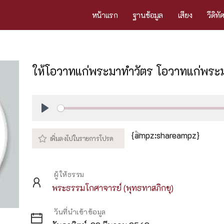
หน้าแรก
ฐานข้อมูล
เสียง
วีดิทั
ให้โอวาทแก่พระมาทำวัตร โอวาทแก่พระ
Play
{ampz:shareampz}
ผู้ให้ธรรม
พระธรรมโกศาจารย์ (พุทธทาสภิกขุ)
วันที่นำเข้าข้อมูล