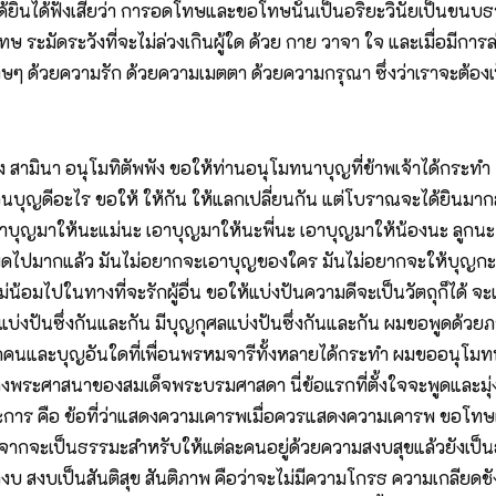
ให้ได้ยินได้ฟังเสียว่า การอดโทษและขอโทษนั้นเป็นอริยะวินัยเป็นข
 ระมัดระวังที่จะไม่ล่วงเกินผู้ใด ด้วย กาย วาจา ใจ และเมื่อมีกา
ๆ ด้วยความรัก ด้วยความเมตตา ด้วยความกรุณา ซึ่งว่าเราจะต้องเป็นเพ
ห้ช่วยตั้งใจฟัง ซึ่งผมรู้สึกว่ามันน่าสนใจเหลือเกิน ข้อนั้นก็คือ การที่เป็นพระของเราอยู่กันได้หลายพรรษาหรือว่าอยู่ไม่ได้ไม่ทันออกพรรษาก็รบเร้าแต่จะสึก เนี่ยซึ่งมันปรากฎมากขึ้น บวชแล้วไม่ทันจะออกพรรษา อยากจะสึก ให้สึกกะสึก ถ้าเกิดนิยมบวชไม่เข้าพรรษากันมากขึ้น บวช 15 วัน บวช 7 วันมากขึ้น พอถึงคราวพรรษาก็ไม่บวช ก็บวชน้อยลง บวชแล้วก็อยู่ไม่ค่อยจะได้ จะพูดถึง จะวินิจฉัยถึงข้อที่อยู่กันไม่ค่อยจะได้ ขออาราธนาเพื่อนรุ่นราวคราวเดียวกัน เพื่อนผู้หลักผู้ใหญ่เป็นเจ้าอาวาสเป็นเจ้าคณะตำบลหรือเป็นเจ้าคณะไหนก็ตามใจ ซึ่งมีอิทธิพลพอที่จะปรับปรุงเรื่องนี้ได้ ผมขอถวายความเห็น ผมไม่มีอำนาจที่จะบังคับให้ทำอะไร แต่จะขอถวายความเห็นว่าเห็นด้วยแล้วก็คงจะเอาไปทำตามเองว่าขนบธรรมเนียมประเพณีที่ทำให้พระเรามั่นคงในพระศาสนา มันมีอยู่คือขนบธรรมเนียมประเพณีแต่โบราณนั่นเอง แต่โบราณ อย่างโบราณ ซึ่งเรามักจะถือว่างมงาย ไอ้ความงมงายเนี่ยมันอยู่คู่กับความขลังหรือความศักดิ์สิทธิ์ ความขลัง ความศักดิ์สิทธิ์ มันช่วยให้ทำจริง ช่วยให้ปฏิบัติจริง ช่วยให้เอาจริง เราควรจะมีความขลัง ความศักดิ์สิทธิ์ไว้ตามสมควรและก็ไม่ต้องงมงาย ไอ้ที่งมงายเป็นเพราะว่าเราไม่เข้าใจ ไม่รู้เรื่องมันจึงเป็นเรื่องงมงาย เพราะฉะนั้นขอให้พิจารณากันใหม่ ว่าผู้ที่บวชแล้ว ปฏิบัติตนในกิจประจำวันขอให้ทำกันใหม่ แบบที่ครูบาอาจารย์ของครูบาอาจารย์ของครูบาอาจารย์ เขาเคยทำกันมา ซึ่งเรามักจะเห็นเป็นเรื่องงมงาย ขอแสดงเป็นเรื่องๆ เป็นข้อๆไปก่อนแล้วค่อยวิจารณ์กันทีหลัง ว่าบวชเราจะต้องมีกิจวัตรที่ทำ เช่นว่า มาอยู่วัด เรียน ยะถาปัจจะยัง ทีนี้จะไม่เอากันแล้ว ผมเข้าใจว่าคงเลิกกันหมดแล้ว ว่าอยู่วัดต้องเรียน ยะถาปัจจะยัง เมื่อผมมาแรกมาอยู่วัด สิ่งที่เรียนเรื่องแรกก็คือ ยะถาปัจจะยัง ยะถาปัจจะยังเป็นหัวใจทั้งหมด หัวใจแท้ๆจริงๆของพระพุทธศาสนาคือข้อที่ว่าอาทุปัทเม เวตัง มันเป็นเพียงสักว่าธาตุตามธรรมชาติ นิจสัจโต นิจชีโว สุญโญ ไม่ใช่สัตว์ ไม่ใช่บุคคล ว่างเปล่าจากความหมายแห่งตัวตนคือบุคคลนี้ก็ดี จีวรที่บุคคลนี้นุ่งห่มก็ดี บิณฑบาตที่ฉันก็ดี เสนาสนะที่อาศัยก็ดี ยาที่กินก็ดี มันไม่ใช่สัตว์ไม่ใช่บุคคล ว่างเปล่าจากความหมายแห่งตัวตน เป็นสักว่าธาตุ นี้หัวใจของพระพุทธศาสนา ถ้าไม่เชื่อก็ลองไปนั่นดูเถอะ ลองไปจับทั้งหมดมาประมวลดูเหอะ หัวใจของพระพุทธศาสนาสอนเรื่องอะไร คือ สอนเรื่อง อนัตตา เรื่องสุญญตา เรื่องความไม่มีตัวตน ความมีตัวตนตายเกิด ตายเกิด เค้าสอนกันอยู่แล้วก่อนพระพุทธเจ้า พระพุทธเจ้าตรัสรู้ขึ้นมาสอนให้เห็นว่า โอ้ย ความจริงมันไม่ใช่มีตัวตน มีแต่กระแสแห่งอิทัปปัจจะยาตา เป็นสายๆ เราไปสมมุติรวมเอาว่าเป็นตัวเป็นตนว่าเกิดว่าตายก็ได้เหมือนกัน ถ้าพูดอย่างธรรมดา อย่างภาษาคน อย่างศีลธรรม พูดว่ามีตัวตนว่าเกิดว่าตายได้เหมือนกัน แต่ถ้าพูดอย่างปรมัตตะธรรมมันไม่มีตัวตน พระพุทธเจ้าตรัส 2 ภาษา พร้อมๆกันเลย ในหนังสือเล่มเดียวกัน ตรงหนึ่งว่า อัตตาหิ อัตตาโน นาโถ ตนเป็นที่พึ่งแก่ตน อันนี้มันมีตน แต่ตรงหนึ่งว่า อัตตาหิ อัตตโน นัตถิ ตนของตนไม่ได้มี นี้ช่วยไปสังเกตดูมากที่สุด พระพุทธเจ้าตรัส 2 ภาษาเสมอ ภาษาสมมุติก็มีตน ภาษาไม่สมมุติก็ไม่มีตน ไอ้ไม่มีตนเป็นคำพูดแค่จริง เป็นตัวพุทธศาสนาจริง มันจึงให้เรียนหัวใจพุทธศาสนาตั้งแต่วันแรกบวช เพราะฉะนั้นผู้แรกเข้ามาบวช ควรจะได้เรียนหัวใจของพระพุทธศาสนา เรื่อง อนัตตา สุญญตา สันนิจ สะโต นิจชีโว สุญโญ สมัยผมบวชไม่รู้ว่าอะไร แต่ว่าเรียนไป จำได้แล้ว ปฏิบัติตาม ที่เขาสอนให้ปฏิบัติ ถึงเวลานี้เราพอจะพูดกันได้ ให้เรียนยะถาปัจจะยังแล้วบอกให้มันหมายความ อย่างนั้นๆมันเป็นหัวใจของพุทธศาสนา อย่างนั้นน่ะ จะพูดกันอย่างไรก็ตามใจแหละ มันจะผิดหลักหัวใจของพุทธศาสนาไปไม่ได้ เรียกผิดไปเป็นภาษาคนเขาเรียกเป็นภาษาสมมุติ บอกให้รู้ ว่าสมมุติโว้ย ว่ามีตัวตน ที่จริงต้องไม่มีตัวตน ยึดหัวใจพุทธศาสนาไว้ให้ถูกต้อง ให้ตรงจุด และมันก็ฟั่นเฟือนไม่ได้ จิตมันจะค่อยๆน้อมไปในทางมองเห็นความไม่มีตัวตน นี้ว่าวันแรกเข้ามาอยู่ เรียน ยะถา ปัจจะยัง ช่วยทำให้มันเกิดขึ้นอีกที ว่าบรรพบุรุษ อุปัชฌาย์อาจารย์ของอุปัชฌาย์อาจารย์ของอุปัชฌาย์อาจารย์ได้ทำกันมาแบบนี้ แล้วเราก็ได้รอดตัวมาด้วยเหตุนี้ ด้วยเหตุนี้ผมก็เชื่อว่าผมรอด ผมรอดตัวอยู่ได้ไม่ได้สึกไม่ได้หา ละเพศไปก็เพราะเหตุเหล่านี้ รู้สึกว่ามันปลูกฝังความรู้สึกขลังศักดิ์สิทธิ์อยู่ในข้อนี้ เอ้าทีนี้ก็จะพูดกันไปตามลำดับที่ว่าเขาได้เคยสอนกันว่าอย่างไร หัวรุ่งราวตี 4 นี้ต้องลุกขึ้น เวลานี้เราก็ตีระฆังตี 4 ลุกขึ้น แล้วก็หัวรุ่งเรียกว่าครองใหญ่ ก็หมายความว่าเอาจีวรครองนั้นมาครอง ด้วยท