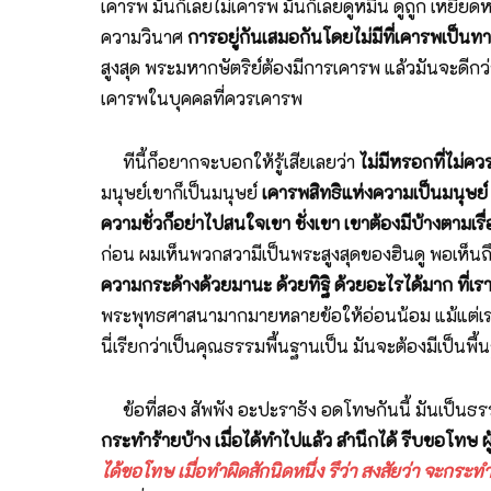
เคารพ มันก็เลยไม่เคารพ มันก็เลยดูหมิ่น ดูถูก เหยียด
ความวินาศ
การอยู่กันเสมอกันโดยไม่มีที่เคารพเป็น
สูงสุด พระมหากษัตริย์ต้องมีการเคารพ แล้วมันจะดีกว่าน
เคารพในบุคคลที่ควรเคารพ
ทีนี้ก็อยากจะบอกให้รู้เสียเลยว่า
ไม่มีหรอกที่ไม่ค
มนุษย์เขาก็เป็นมนุษย์
เคารพสิทธิแห่งความเป็นมนุษย์ 
ความชั่วก็อย่าไปสนใจเขา ชั่งเขา เขาต้องมีบ้างตามเร
ก่อน ผมเห็นพวกสวามีเป็นพระสูงสุดของฮินดู พอเห็นถึงก็
ความกระด้างด้วยมานะ ด้วยทิฐิ ด้วยอะไรได้มาก ที่เ
พระพุทธศาสนามากมายหลายข้อให้อ่อนน้อม แม้แต่เรา
นี่เรียกว่าเป็นคุณธรรมพื้นฐานเป็น มันจะต้องมีเป็น
ข้อที่สอง สัพพัง อะปะราธัง อดโทษกันนี้ มันเป็นธรร
กระทำร้ายบ้าง เมื่อได้ทำไปแล้ว สำนึกได้ รีบขอโทษ ผู
ได้ขอโทษ
เมื่อทำผิดสักนิดหนึ่ง รึว่า สงสัยว่า จะกระ