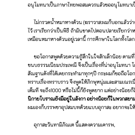
อนุโมทนาเป็นภาษาไทยพอสมควรแล้วขออนุโมทนาเป็นภ
ไม่กรวดน้ำหมาหางด้วน (ฆราวาส:ผมก็บอกแล้วว่าถ้าใครมี
ไว้ เราเรียกว่าเป็นพิธี ถ้ามันขาดไปตอนปลายเรียกว่
เหมือนหมาหางด้วนอยู่เวลานี้ การศึกษาในโลกทั้งโลก 
ขอโอกาสพูดด้วยความรู้สึกในใจสักเล็กน้อย ตามที่
ขนบธรรมเนียมประเพณี จึงเป็นเรื่องที่น่าอนุโมทนา 
สัณฐานดังที่ได้เคยกระทำมาทุกๆปี กระผมก็ขอถือโอก
ทราบเรื่องทราบราว จึงพูดให้ภิกษุหนุ่มและสามเณรเ
เต็มที จะถึง1000 หรือไม่นี้ก็ยังพูดยาก แต่อย่างน้
นิกายโบราณยังมีอยู่ในลังกา อย่างน้อยก็ในพวกสยาม
ผมเองก็บรรพชาอุปสมบทด้วยแบบอุกาสะ อยากจะให้ภิ
อุกาสะวันทามิภัณเต นี้แสดงความเคารพ,