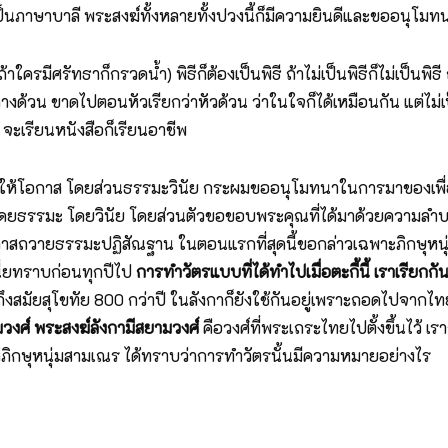
าษาบาลี พระสงฆ์ทั้งหลายทั้งปวงนี้ก็มีความยินดีและขออนุโมท
ศรัทธาก็กรวดน้ำ) พิธีก็ต้องเป็นพิธี ถ้าไม่เป็นพิธีก็ไม่เป็นพิธี 
าหางด้วน ขาดไปตอนหัวเรียกว่าหัวด้วน ว่าในใจก็ได้เหมือนกัน แต่ไม
จะเรียนหนังสือก็เรียนอาชีพ
ให้โอกาส โดยส่วนธรรมะวินัย กระผมขออนุโมทนาในการมาของเพื่อน
โดยธรรมะ โดยวินัย โดยส่วนตัวขอขอบพระคุณที่ได้มาด้วยความลำบาก
าสถวายธรรมะปฏิสัณฐาน ในตอนแรกที่สุดนี้ขอกล่าวเฉพาะภิกษุหนุ่มแ
นี่ยทราบก่อนทุกปีไป
การทำวัตรแบบที่ได้ทำไปเมื่อตะกี้นี้ เราเรี
อยก็ถึงสมัยสุโขทัย 800 กว่าปี ในลังกาก็ยังใช้กันอยู่เพราะถอดไป
วงศ์ พระสงฆ์ลังกามีสยามวงศ์
คือวงศ์ที่พระเถระไทยไปตั้งขึ้นไว้ 
กษุหนุ่มสามเณร ได้ทราบว่าการทำวัตรนั้นมีความหมายอย่างไร