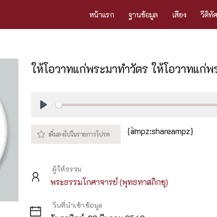
หน้าแรก
ฐานข้อมูล
เสียง
วีดิทั
ให้โอวาทแก่พระมาทำวัตร ให้โอวาทแก่พ
Play
{ampz:shareampz}
ผู้ให้ธรรม
พระธรรมโกศาจารย์ (พุทธทาสภิกขุ)
วันที่นำเข้าข้อมูล