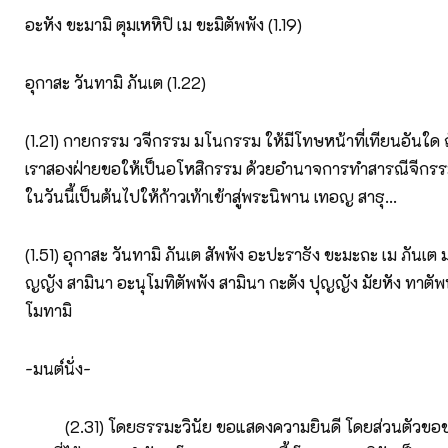
อะหัง ขะมามิ ตุมเหหิปิ เม ขะมิตัพพัง (1.19)
อุกาสะ วันทามิ ภันเต (1.22)
(1.21) กายกรรม วจีกรรม มโนกรรม ให้มีโทษหน้าที่เทียนอันใด ถ้
เราสองฝ่ายขอให้เป็นอโหสิกรรม ด้วยอำนาจการทำสารณีจีกรรมใน
ในวันนี้เป็นต้นไปให้ก้าวเท้าเข้าสู่พระนิพาน เทอญ สาธุ…
(1.51) อุกาสะ วันทามิ ภันเต สัพพัง อะปะราธัง ขะมะถะ เม ภันเต 
ญญัง สามินา อะนุโมทิตัพพัง สามินา กะตัง ปุญญัง มัยหัง ทาตัพพ
โมทามิ
-มนต์นั่ง-
(2.31) โดยธรรมะวินัย ขอแสดงความยินดี โดยส่วนตัวข