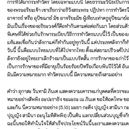
การที่ได้มากระทำวัตร โดยเฉพาะแบบนี้ โดยธรรมะวินัยเป็นกา
ของพระอริยะเจ้า เขาเรียกว่าอริวังสระพระ ปฏิปทา การทำวัตร
อาจารย์ หรือ อุปัชฌาย์ มัช อาจริยะมัช ผู้เทียบเท่าครูอุปัชฌาย์
มันเป็นเรื่องของอริยะวงศ์ก็คือทำกันตามต่อต่อกันมา โดยส่วน
พิเศษที่ได้ช่วยกันรักษาระเบียบวิธีการทำวัตรแบบนี้ไว้ เป็นของ
แท้และเชื่อกันว่าลังกาแค่ก็ทำกันอยู่ทุกวันนี้ แค่ประเทศลังกาก็ท
วันนี้ นั้นคือแบบไทยแบบที่ได้ไปจากไทย ตั้งแต่สยามปริวงศ์ไ
ลังกายังอยู่ไทยเราเลิกร้างมาเป็นแบบรัดสั้น การรักษาของเก่าไว้ไ
เป็นการรักษาของที่มีอายุเป็นร้อยร้อยปีหรือเกือบพันปีไว้ได้ อันแ
มันมีความหมายมาก ทำวัตรแบบนี้ มีความหมายถึงสามอย่าง
คำว่า อุกาสะ วันทามิ ภันเต แสดงความเคารพแก่บุคคลที่ควรจะเ
หมายอย่างสัพพัง อะปะราธัง ขะมะถะ เม ภันเต ขอให้อดโทษ ขอ
และกัน นี่ความหมายอย่าง (5.16) มะยา กะตัง ปุญญัง สามินา กะ
ปุญญัง สามินา อะนุโมทิตัพพัง) เป็นต้น แลกเปลี่ยนส่วนบุญซึ่ง
ฉะนั้นขอให้ทำในใจให้สำเร็จประโยชน์วันนี้นะเราแสดงความเ