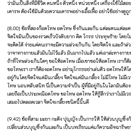
ว่ามันเป็นสิ่งที่มีชีวิต คนหนึ่ง ตัวหนึ่ง หน่วยหนึ่ง เครื่องใช้ไม้ส
เคารพ ต้องใช้มันด้วยความเคารพอย่างเอื้อเฟื้อ อย่าใช้อย่างดูถูก
(8.00) ข้อที่สองก็อดโทษ อดโทษ ซึ่งกันและกัน แต่ละคนแต่ละค
จิตใจมันเป็นของรวดเร็วบังคับยาก คิด โกรธ ประทุษร้าย โดยไม่ทั
จะคิดได้ ง่ายแค่คนเราจะมีความล่วงเกินกัน โดยจิตใจ และถ้าล่
วาจาทางกายแล้วมันไม่ไว้แล้ว มันมากไปแล้ว แต่เอาล่ะทางกา
ถ้าที่โทษล่วงเกินใดๆ ขอให้อดโทษ เมื่อเขาขอให้อดโทษ เราก็
ขอโทษเรา เราก็ต้องอดโทษ อย่ามุโกรธอย่าเล่นตัว อดโทษให้โดยส
อยู่กันโดยจิตใจแค่มันเกลี้ยง จิตใจแค่มันเกลี้ยง ไม่มีโทษ ไม่มีเวร 
โทษ นอนหลับสนิท นี่เป็นความจำเป็น ผู้ที่มีอยู่กันในโลกมันต้องก
เลยถือเป็นประเพณีอดโทษ ขอโทษ อดโทษ ให้รู้สึกว่าเราไม่มีเวร ไ
เสมอไปตลอดเวลา จิตใจเกลี้ยงชนิดนี้นั้นดี
(9.42) ข้อที่สาม มะยา กะตัง ปุญญัง เป็นการให้ ให้ส่วนบุญซึ่
เปลี่ยนส่วนบุญซึ่งกันและกัน เป็นบทเรียนแค่แก้ความอิจฉาริษยา