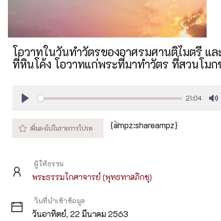
โอวาทในวันทำวัตรของอาศรมศานติไมตรี และ
ที่หินโค้ง โอวาทแก่พระที่มาทำวัตร ที่สวนโมกข
21:04
Play
M
{ampz:shareampz}
ผู้ให้ธรรม
พระธรรมโกศาจารย์ (พุทธทาสภิกขุ)
วันที่นำเข้าข้อมูล
วันอาทิตย์, 22 มีนาคม 2563