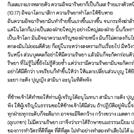
กิเลสแรงแรงหลายตัว ความอิจฉาริษยาก็เป็นกิเลส ร้ายแรงตัวหนึ
(10.17) อิจฉาโลกนาสิกา ความริษยาทำโลกให้ชิบหาย
อันความอิจฉาริษยามันทำร้ายขึ้นแรงขึ้นแรงขึ้น จนกระทั่งฆ่าล้า
แค่ในโลกก็แบ่งเป็นสองฝ่ายใหญ่ๆ อย่างใหญ่สองฝ่าย นั้นก็เพรา
เป็นเจ้าโลก มันอิจฉาความเจริญของฝ่ายหนึ่ง มันก็ไม่ตกลงกันไม
ตกลงมันไม่ยอมดีด้วย ก็อยู่ในระหว่างสงครามกันเรื่อยไป มีหวัง
วันหนึ่ง ส่วนบุคคลก็อย่าให้มีความริษยา แล้วมันก็จะกัดกร่อนตัวเอ
ริษยา ที่ไม่รู้ไม่ชี้ยังไม่รู้ด้วยซ้ำ แต่ว่าเรามีความริษยามันจะกัดกร
อย่าได้มีดีกว่า บทเรียนก็ทำขึ้นให้ว่า ให้แลกเปลี่ยนส่วนบุญ ให้ย
มะยา กะตัง ปุญญัง สามินา อะนุโมทิตัพพัง
ที่ข้าพเจ้าได้ทำขอให้ท่านผู้เจริญได้อนุโมทนา สามินา กะตัง ปุญ
พัง ให้ผู้เจริญในธรรมขอให้ข้าพเจ้าได้มีส่วน ถ้าปฏิบัติอยู่พันนี้
ทุกฝ่ายทุกระดับก็จะดีมาก อาจจะมีจิตกว้าง กว้างขวาง เมตตา ก
(อุเบกขา) ไม่มีความริษยา เราจึงว่าเราได้รักษาขนมธรรมเนีย
ของการทำวัตรที่ดีที่สุด ที่ดีที่สุด ไม่ทำอย่างทำสองทำเสียไม่ได