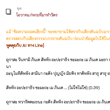
ชุด
โอวาทแก่พระที่มาทำวัตร
แม้ "ข้อความถอดเสียงนี้" จะพยายามให้ตรงกับเสียงต้นฉบับมากที่
ตรวจสอบกับเสียงธรรมบรรยายต้นฉบับ ก่อนนำข้อมูลไปใช้ในก
พูดคุยกับ AI ทาง Line]
อุกาสะ วันทามิ ภันเต สัพพัง อะปะราธัง ขะมะถะ เม ภันเต มะยา 
นา
อะนุโมทิตัพพัง สามินา กะตัง ปุญญัง มัยหัง ทาตัพพัง สาธุ สาธุ 
สัพพัง อะปะราธัง ขะมะถะ เม ภันเต … (ไม่ใช่ไม่ใช่) (0.39)
อุกาสะ ทวารัตตะเยนะ กะตัง สัพพัง อะปะราธัง ขะมะถะ เม ภันเต 