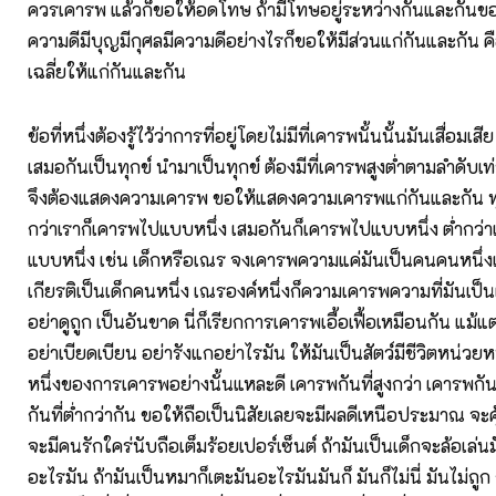
ควรเคารพ แล้วก็ขอให้อดโทษ ถ้ามีโทษอยู่ระหว่างกันและกันข
ความดีมีบุญมีกุศลมีความดีอย่างไรก็ขอให้มีส่วนแก่กันและกัน ค
เฉลี่ยให้แก่กันและกัน
ข้อที่หนึ่งต้องรู้ไว้ว่าการที่อยู่โดยไม่มีที่เคารพนั้นนั้นมันเสื่อมเสี
เสมอกันเป็นทุกข์ นำมาเป็นทุกข์ ต้องมีที่เคารพสูงต่ำตามลำดับเท่า
จึงต้องแสดงความเคารพ ขอให้แสดงความเคารพแก่กันและกัน ทุก
กว่าเราก็เคารพไปแบบหนึ่ง เสมอกันก็เคารพไปแบบหนึ่ง ต่ำกว่า
แบบหนึ่ง เช่น เด็กหรือเณร จงเคารพความแค่มันเป็นคนคนหนึ่งเป
เกียรติเป็นเด็กคนหนึ่ง เณรองค์หนึ่งก็ความเคารพความที่มันเป็น
อย่าดูถูก เป็นอันขาด นี่ก็เรียกการเคารพเอื้อเฟื้อเหมือนกัน แม้แ
อย่าเบียดเบียน อย่ารังแกอย่าไรมัน ให้มันเป็นสัตว์มีชีวิตหน่วยหน
หนึ่งของการเคารพอย่างนั้นแหละดี เคารพกันที่สูงกว่า เคารพกัน
กันที่ต่ำกว่ากัน ขอให้ถือเป็นนิสัยเลยจะมีผลดีเหนือประมาณ จะคุ
จะมีคนรักใคร่นับถือเต็มร้อยเปอร์เซ็นต์ ถ้ามันเป็นเด็กจะล้อเล่
อะไรมัน ถ้ามันเป็นหมาก็เตะมันอะไรมันมันก็ มันก็ไม่นี่ มันไม่ถู