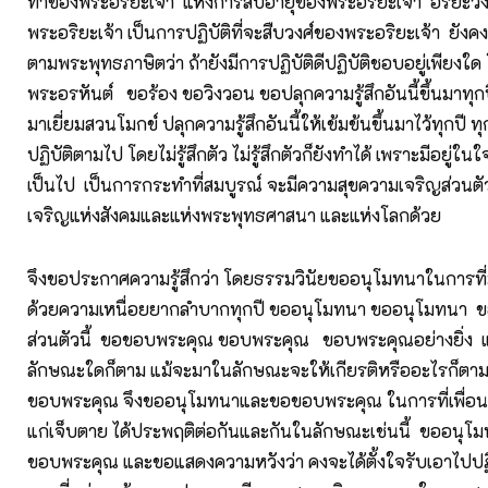
ทาของพระอริยะเจ้า แห่งการสืบอายุของพระอริยะเจ้า อริยะวัง
พระอริยะเจ้า เป็นการปฏิบัติที่จะสืบวงศ์ของพระอริยะเจ้า ยังคง
ตามพระพุทธภาษิตว่า ถ้ายังมีการปฏิบัติดีปฏิบัติชอบอยู่เพียงใ
พระอรหันต์ ขอร้อง ขอวิงวอน ขอปลุกความรู้สึกอันนี้ขึ้นมาทุกปี 
มาเยี่ยมสวนโมกข์ ปลุกความรู้สึกอันนี้ให้เข้มข้นขึ้นมาไว้ทุกปี ทุ
ปฏิบัติตามไป โดยไม่รู้สึกตัว ไม่รู้สึกตัวก็ยังทำได้ เพราะมีอยู่ใ
เป็นไป เป็นการกระทำที่สมบูรณ์ จะมีความสุขความเจริญส่วนตั
เจริญแห่งสังคมและแห่งพระพุทธศาสนา และแห่งโลกด้วย
จึงขอประกาศความรู้สึกว่า โดยธรรมวินัยขออนุโมทนาในการที่
ด้วยความเหนื่อยยากลำบากทุกปี ขออนุโมทนา ขออนุโมทนา 
ส่วนตัวนี้ ขอขอบพระคุณ ขอบพระคุณ ขอบพระคุณอย่างยิ่ง แ
ลักษณะใดก็ตาม แม้จะมาในลักษณะจะให้เกียรติหรืออะไรก็ต
ขอบพระคุณ จึงขออนุโมทนาและขอขอบพระคุณ ในการที่เพื่อนมนุ
แก่เจ็บตาย ได้ประพฤติต่อกันและกันในลักษณะเช่นนี้ ขออนุ
ขอบพระคุณ และขอแสดงความหวังว่า คงจะได้ตั้งใจรับเอาไปปฏิบ