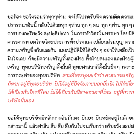
ขอร้อง ขอวิงวอนว่าทุกๆท่าน จงได้โปรดรับฟัง ความคิด ความ
ปรารถนาอันนี้ กลับไปด้วยทุก ๆท่าน ทุก ๆ คน ทุก ๆท่าน ทุก 
การของอะริยะวัง สะปะติปะทา ในการทำวัตรในพรรษา โดยมีหัว
ควรเคารพ อดโทษโดยประการทั้งปวง แลกเปลี่ยนส่วนบุญ ควา
ความเจริญซึ่งกันและกัน และปฏิบัติให้ได้จริง ๆ อย่าให้เหลือเ
ในใจเลย ก็จะมีความเจริญทั้งสองฝ่าย ทั้งฝ่ายตนเอง และฝ่ายผู้อื
เจริญ พุทธบริษัทเจริญ ตั้งมั่นดี พุทธศาสนาก็ตั้งมั่นยิ่ง ๆ เพราะต
การกระทำของพุทธบริษัท
ตามที่พระพุทธเจ้าว่า ศาสนาจะเจริญ
ก็ตาม อยู่ที่พุทธบริษัท ไม่ได้อยู่ที่ปัจจัยภายนอกอื่นใด ไม่ได้เกี่
ได้เกี่ยวกับใครที่ไหน ไม่ได้เกี่ยวกับผีสางเทวดาที่ไหน อยู่ที่ก
บริษัทนั่นเอง
ขอให้พุทธบริษัทมีหลักการอันมั่นคง ยืนยง ยืนหยัดอยู่ในลักษณะท
กล่าวมานี้ แล้วทำสืบ สืบ สืบ สืบกันไปจนเรียกว่า อริยะวัง สะ