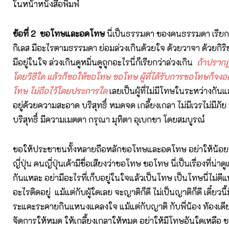
ในหน้าหนังสือพิมพ์
ข้อที่ 2 ขอโทษและอดโทษ
นี่เป็นธรรมดา ของคนธรรมดา เรียกว
กิเลส มีอะไรตามธรรมดา ย่อมล่วงเกินด้วยใจ ด้วยวาจา ด้วยกิริ
มีอยู่ในใจ ล่วงเกินดูหมิ่นดูถูกอะไรนี่ก็เรียกว่าล่วงเกิน
ถ้าปรากฏ
โดยวิธีใด แล้วก็ขอให้ขอโทษ ขอโทษ ผู้ที่ได้รับการขอโทษก็จ
โทษ ไม่ถือไว้โดยประการใด
เลยเป็นผู้ที่ไม่มีโทษในระหว่างกันแ
อยู่ด้วยความสะอาด บริสุทธิ์ หมดจด เกลี้ยงเกลา ไม่มีเวรไม่มีภัย ม
บริสุทธิ์ มีความเมตตา กรุณา มุทิตา อุเบกขา โดยสมบูรณ์
ขอให้ประชาชนทั้งหลายถือหลักขอโทษและอดโทษ อย่าให้น้อ
ญี่ปุ่น คนญี่ปุ่นเค้ามีชื่อเสียงว่าขอโทษ ขอโทษ นี่เป็นเรื่องที่น่า
กันแหละ อย่ามีอะไรที่เก็บอยู่ในใจแล้วเป็นโทษ เป็นโทษนี่ไม่ดีแ
อะไรติดอยู่ แม้แต่กับผู้ใดเลย จะญาติก็ดี ไม่เป็นญาติก็ดี เดี๋ยวนี
ระแคะระคายกินแหนงแคลงใจ แม้แต่กับญาติ กับพี่น้อง ท้องเดีย
จัดการให้หมด ให้เกลี้ยงเกลาให้หมด อย่าให้มีโทษอันใดเหลือ ข