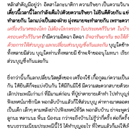
หลักสำคัญมีอยู่ว่า อิดสาโลกะนาติกา ความริษยา เป็นความวินา
เดี๋ยวนี้เวลานี้โลกกำลังเต็มไปด้วยความริษยา ไม่ยินดีด้วยกัน แข
ทำลายกัน โลกแบ่งเป็นสองฝ่าย มุ่งหมายจะทำลายกัน เพราะคว
เครื่องวินาศของโลก ไม่ต้องโลกหรอก ในประเทศก็วินาศ ในบ้าน
ครอบครัวก็วินาศ
ถ้ามีความอิดฉา อิดฉา
อิจฉาริษยากัน ขอให้ล้
ด้วยการให้ส่วนบุญ แลกเปลี่ยนส่วนบุญซึ่งกันและกัน
บุญใดข้าพ
ทั้งหลายมีส่วน บุญใดท่านทั้งหลายมี ข้าพเจ้าขออนุโมทนา เรีย
ส่วนบุญซึ่งกันและกัน
ยิ่งกว่านั้นก็แลกเปลี่ยนวัสดุสิ่งของ เครื่องใช้ เกื้อกูลแก่ความเป็
กัน ให้ยินดีก็จะแบ่งปันกัน ให้มีกินมีใช้ มีความสะดวกสบายด้วย
เลิกประเพณีเก่าแก่ ที่มีมาแต่ก่อน ที่ปู่ย่าตายายเค้าทำ ไปทำบุญ
ฟังเทศน์มาซักนิด พอกลับบ้านแล้วก็ให้ส่วนบุญ ค่าทางมาตลอด
เป็นเด็ก เล็กๆ ตามหลังย่าไปฟังเทศน์ที่วัด พอกลับบ้าน ย่าจะพู
ลูกนะ หลานนะ พี่นะ น้องนะ กว่าจะถึงบ้านไม่รู้ว่ากี่ครั้ง ต่อกี่ครั
ขนบธรรมเนียมประเพณีนี้ไว้ ได้ทำบุญอะไร ที่ไหนแล้วก็แผ่ให้เพ