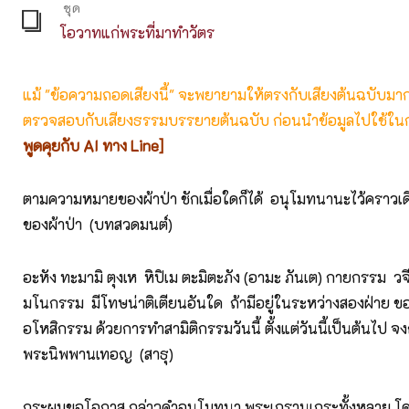
ชุด
โอวาทแก่พระที่มาทำวัตร
แม้ "ข้อความถอดเสียงนี้" จะพยายามให้ตรงกับเสียงต้นฉบับมากที่
ตรวจสอบกับเสียงธรรมบรรยายต้นฉบับ ก่อนนำข้อมูลไปใช้ในก
พูดคุยกับ AI ทาง Line]
ตามความหมายของผ้าป่า ชักเมื่อใดก็ได้ อนุโมทนานะไว้คราวเดีย
ของผ้าป่า (บทสวดมนต์)
อะหัง ทะมามิ ตุงเห หิปิเม ตะมิตะภัง (อามะ ภันเต) กายกรรม 
มโนกรรม มีโทษน่าติเตียนอันใด ถ้ามีอยู่ในระหว่างสองฝ่าย ขอ
อโหสิกรรม ด้วยการทำสามิติกรรมวันนี้ ตั้งแต่วันนี้เป็นต้นไป จงก
พระนิพพานเทอญ (สาธุ)
กระผมขอโอกาส กล่าวคำอนุโมทนา พระเถรานุเถระทั้งหลาย โ