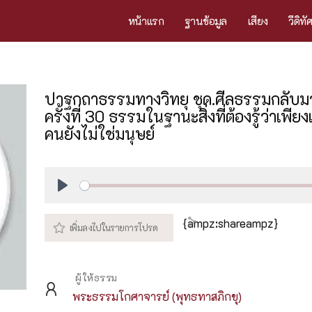
หน้าแรก
ฐานข้อมูล
เสียง
วีดิทั
ปาฐกถาธรรมทางวิทยุ ชุด.ศีลธรรมกลับม
ครั้งที่ 30 ธรรมในฐานะสิ่งที่ต้องรู้ว่าเพีย
คนยังไม่ใช่มนุษย์
Play
{ampz:shareampz}
ผู้ให้ธรรม
พระธรรมโกศาจารย์ (พุทธทาสภิกขุ)