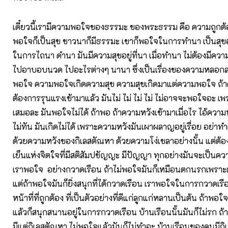
เดี๋ยวนี้เรามีความพอใจของธรรมะ ของพระธรรม คือ ความถูกต้
พอใจก็เป็นสุข ชาวนาก็มีธรรมะ เขาก็พอใจในการทำนา เป็นสุ
ในการไถนา ดำนา มันมีความสุขอยู่ที่นา เมื่อทำนา ไม่ต้องมีควา
ไปอาบอบนวด ไปอะไรต่างๆ นานา ซึ่งเป็นเรื่องของความหลอก
พอใจ ความพอใจเกิดความสุข ความสุขเกิดมาแต่ความพอใจ ถ้
ต้องการรุนแรงเข้ามาแล้ว มันไม่ ไม่ ไม่ ไม่ ไม่อาจจะพอใจอะ เพ
เสมอละ มันพอใจไม่ได้ ถ้าพอ ถ้าความหวังเข้ามาเมื่อไร ไอ้ควา
ไม่ทัน มันเกิดไม่ได้ เพราะความหวังมันเผาผลาญอยู่เรื่อย อย่า
ด้วยความหวังของกิเลสตัณหา ด้วยความโง่เขลาอย่างนั้น แต่ต
เย็นแห่งจิตใจที่มีสติสัมปชัญญะ มีปัญญา ทุกอย่างมันจะเป็นค
เราพอใจ อย่างกวาดเรือน ถ้าไม่พอใจมันก็เหมือนตกนรกเพราะ
แต่ถ้าพอใจมันก็ยิ่งสนุกที่ได้กวาดเรือน เราพอใจในการกวาดเรือน
หน้าที่ที่ถูกต้อง ที่เป็นตัวอย่างที่ดีแก่ลูกแก่หลานเป็นต้น ถ้า
แล้วก็สนุกสนานอยู่ในการกวาดเรือน บ้านเรือนนั้นมันก็ไม่รก ถ้
มีแต่กิเลสตัณหา ไม่พอใจแล้วมันก็ไม่ทำอะ บ้านเรือนของคนมีกิเ