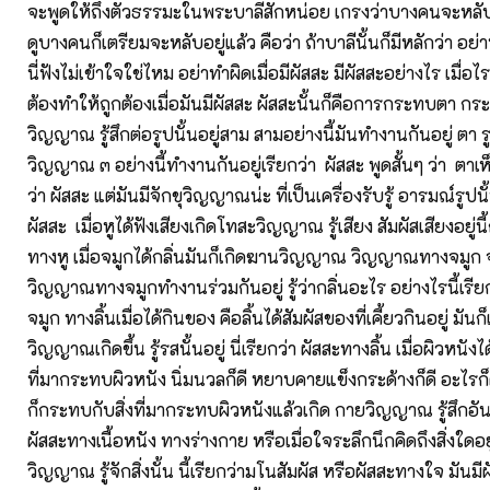
จะพูดให้ถึงตัวธรรมะในพระบาลีสักหน่อย เกรงว่าบางคนจะหลับ
ดูบางคนก็เตรียมจะหลับอยู่แล้ว คือว่า ถ้าบาลีนั้นก็มีหลักว่า อย่า
นี่ฟังไม่เข้าใจใช่ไหม อย่าทำผิดเมื่อมีผัสสะ มีผัสสะอย่างไร เมื่อไร 
ต้องทำให้ถูกต้องเมื่อมันมีผัสสะ ผัสสะนั้นก็คือการกระทบตา กระ
วิญญาณ รู้สึกต่อรูปนั้นอยู่สาม สามอย่างนี้มันทำงานกันอยู่ ตา รู
วิญญาณ ๓ อย่างนี้ทำงานกันอยู่เรียกว่า ผัสสะ พูดสั้นๆ ว่า ตาเห็
ว่า ผัสสะ แต่มันมีจักขุวิญญาณน่ะ ที่เป็นเครื่องรับรู้ อารมณ์รูปนั
ผัสสะ เมื่อหูได้ฟังเสียงเกิดโทสะวิญญาณ รู้เสียง สัมผัสเสียงอยู่นี้
ทางหู เมื่อจมูกได้กลิ่นมันก็เกิดฆานวิญญาณ วิญญาณทางจมูก จ
วิญญาณทางจมูกทำงานร่วมกันอยู่ รู้ว่ากลิ่นอะไร อย่างไรนี้เรีย
จมูก ทางลิ้นเมื่อได้กินของ คือลิ้นได้สัมผัสของที่เคี้ยวกินอยู่ มันก
วิญญาณเกิดขึ้น รู้รสนั้นอยู่ นี่เรียกว่า ผัสสะทางลิ้น เมื่อผิวหนัง
ที่มากระทบผิวหนัง นิ่มนวลก็ดี หยาบคายแข็งกระด้างก็ดี อะไรก็ดี
ก็กระทบกับสิ่งที่มากระทบผิวหนังแล้วเกิด กายวิญญาณ รู้สึกอันนี้ 
ผัสสะทางเนื้อหนัง ทางร่างกาย หรือเมื่อใจระลึกนึกคิดถึงสิ่งใดอย
วิญญาณ รู้จักสิ่งนั้น นี้เรียกว่ามโนสัมผัส หรือผัสสะทางใจ มันม