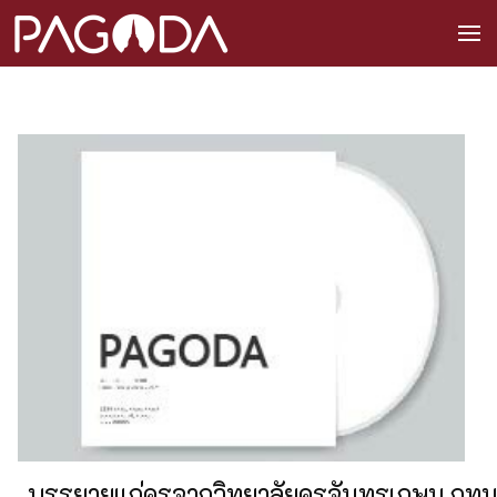
บรรยายแก่ครูจากวิทยาลัยครูจันทรเกษม กทม