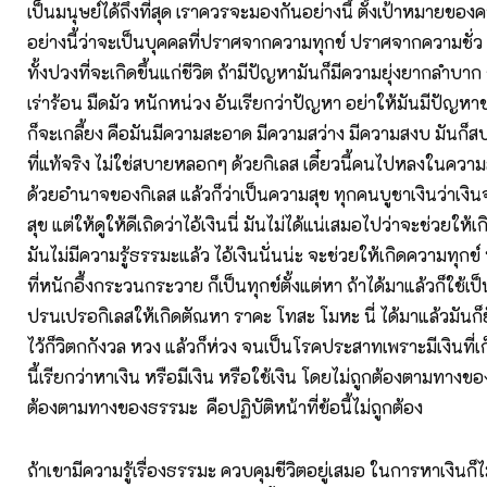
เป็นมนุษย์ได้ถึงที่สุด เราควรจะมองกันอย่างนี้ ตั้งเป้าหมายของ
อย่างนี้ว่าจะเป็นบุคคลที่ปราศจากความทุกข์ ปราศจากความชั
ทั้งปวงที่จะเกิดขึ้นแก่ชีวิต ถ้ามีปัญหามันก็มีความยุ่งยากลำ
เร่าร้อน มืดมัว หนักหน่วง อันเรียกว่าปัญหา อย่าให้มันมีปัญหาชนิ
ก็จะเกลี้ยง คือมันมีความสะอาด มีความสว่าง มีความสงบ มันก็
ที่แท้จริง ไม่ใช่สบายหลอกๆ ด้วยกิเลส เดี๋ยวนี้คนไปหลงในควา
ด้วยอำนาจของกิเลส แล้วก็ว่าเป็นความสุข ทุกคนบูชาเงินว่าเงิ
สุข แต่ให้ดูให้ดีเถิดว่าไอ้เงินนี่ มันไม่ได้แน่เสมอไปว่าจะช่วยให้
มันไม่มีความรู้ธรรมะแล้ว ไอ้เงินนั่นน่ะ จะช่วยให้เกิดความทุกข
ที่หนักอึ้งกระวนกระวาย ก็เป็นทุกข์ตั้งแต่หา ถ้าได้มาแล้วก็ใช้เป
ปรนเปรอกิเลสให้เกิดตัณหา ราคะ โทสะ โมหะ นี่ ได้มาแล้วมันก็ย
ไว้ก็วิตกกังวล หวง แล้วก็ห่วง จนเป็นโรคประสาทเพราะมีเงินที่เก
นี้เรียกว่าหาเงิน หรือมีเงิน หรือใช้เงิน โดยไม่ถูกต้องตามทางข
ต้องตามทางของธรรมะ คือปฏิบัติหน้าที่ข้อนี้ไม่ถูกต้อง
ถ้าเขามีความรู้เรื่องธรรมะ ควบคุมชีวิตอยู่เสมอ ในการหาเงินก็ไ