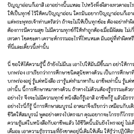
ปัญญาอ่อนก็เอาสิ เอาอย่างนั้นแหละ ไปหวังพึ่งผีสางเทวดาอะไรก็
ให้เป็นทุกข์ ไว้ให้คนปัญญาอ่อน ใครมันอยากปัญญาอ่อนก็เอาอย
แต่พระพุทธเจ้าท่านตรัสว่า ถ้าจะไม่ให้เป็นทุกข์อะ ต้องอย่าทำผิด
ต้องการมีความสุข ไม่มีความทุกข์ก็ให้ทำถูกต้องเมื่อมีผัสสะ ไม่เก
เทวดา โชคชะตา เคราะห์กรรมอะไรที่ไหนหมด มันอยู่ที่ทำผิดหร
ที่นี่และเดี๋ยวนี้เท่านั้น
นี่ ขอให้ได้ความรู้นี้ ถ้ายังไม่มีนะ เอาไปให้มันมีขึ้นมา อย่าให้ก
บกพร่อง เราเรียกว่าการศึกษาชนิดสุนัขหางด้วน เป็นการศึกษาที่ไ
บกพร่องอยู่ รู้แต่หนังสือ เรารู้แต่ทำมาหากิน อาชีพเท่านั้น รู้แต่ห
เท่านั้น นี้การศึกษาหมาหางด้วน ถ้าหางไม่ด้วนต้องรู้ธรรมะด้ว
อย่างไร จึงจะไม่มีความทุกข์ หนังสือก็รู้เอาสิ อาชีพก็รู้ แล้วมีธร
อย่างไรนี่ก็รู้ นี่การศึกษาสมบูรณ์ อาตมาจึงเรียกว่า เหมือนกั
ชีวิตให้สมบูรณ์ พูดอย่างตรงไปตรงมา คุณอยากจะโกรธก็โกรธน
ความรู้แต่ในหนังสือกับอาชีพแล้ว ไอ้ชีวิตนั้นมันยังโพรงอยู่ ไม่เ
เต็มอะ เอาความรู้ธรรมะที่ยังขาดอยู่นี่เติมให้เต็ม ให้รู้ว่าปฏิบัต