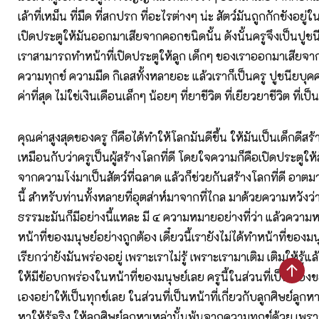
เล้าที่เหม็น ที่มืด ที่สกปรก ที่อะไรต่างๆ น่ะ สัตว์มันถูกกักขังอยู่ในนั
เปิดประตูให้มันออกมาเสียจากคอกชนิดนั้น ดังนั้นครูจึงเป็นปูชนี
เราสามารถทำหน้าที่เปิดประตูให้ลูก เด็กๆ ของเราออกมาเสียจ
ความทุกข์ ความมืด กิเลสทั้งหลายอะ แล้วเราก็เป็นครู ปูชนียบุคคล 
ค่าที่สุด ไม่ใช่เงินเดือนเล็กๆ น้อยๆ ที่ยาชีวิต ที่เยียวยาชีวิต ที่เ
คุณค่าสูงสุดของครู ก็คือได้ทำให้โลกมันดีขึ้น ให้มันเป็นเด็กดีสร้า
เหมือนกับว่าครูเป็นผู้สร้างโลกที่ดี โดยใจความก็คือเปิดประตูให
จากความโง่มาเป็นสัตว์ที่ฉลาด แล้วก็ช่วยกันสร้างโลกที่ดี อาตม
นี้ สำหรับท่านทั้งหลายที่อุตส่าห์มาจากที่ไกล มาด้วยความหวั
ธรรมะมันก็มีอย่างนี้แหละ มี ๔ ความหมายอย่างที่ว่า แล้วความห
หน้าที่ของมนุษย์อย่างถูกต้อง เดี๋ยวนี้เรายังไม่ได้ทำหน้าที่ของม
เรียกว่ายังมันพร่องอยู่ เพราะเราไม่รู้ เพราะเรามาเติม เติมให้รู้แ
ให้มีข้อบกพร่องในหน้าที่ของมนุษย์เลย ครูนี้ในส่วนที่เป็นเรื่อง
เองอย่าให้เป็นทุกข์เลย ในส่วนที่เป็นหน้าที่เกี่ยวกับลูกศิษย์ลูกห
หาให้รู้จริง ให้ลูกศิษย์ลูกหาเหล่านั้นพ้นจากความทุกข์ด้วย เพรา