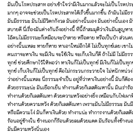
มันเป็นโรคประสาท อย่าเข้าใจว่ามีเงินมากแล้วจะไม่เป็นโรคปร
มากๆ อาจจะช่วยเป็นโรคประสาทได้เร็วขึ้นมากขึ้น ถ้ามันไม่มีธรรมะ
มันมีธรรมะ มันไม่มีวิตกกังวล มันอย่างนั้นเอง มันอย่างนั้นเอง 
สบายดี นี่เรื่องมันต่างกันถึงอย่างนี้ ทีนี้ถ้าสมมุติว่าเงินมันสูญห
ไอ้คนไม่มีธรรมะก็เหมือนจะบ้าตาย หรือตาย หรือเป็นบ้า ส่วนค
อย่างนั้นแหละ หายก็หาย หาเอาใหม่อีกได้ ไม่เป็นทุกข์เลย เขาไม่เ
คนเราจะหาเงิน จะมีเงิน จะใช้เงิน จะเก็บเงินก็ดี ถ้าไม่มี ไม่มีธ
ทุกข์ ช่วยศึกษาไว้ให้พอว่า หาเงินก็ไม่เป็นทุกข์ มีเงินก็ไม่เป็นทุกข์
ทุกข์ เก็บเงินก็ไม่เป็นทุกข์ คือไม่กระวนกระวายใจ ไม่หนักหน่
ว่าอย่างนั้นแหละ นี่ธรรมะจำเป็น อยู่ที่ว่าหาเงินอย่างนี้ มันก็
ด้วยธรรมะน่ะ มันเยือกเย็น ทำงานด้วยกิเลสตัณหานั้น มันเร่าร้
ทำงานด้วยกิเลสตัณหา ด้วยความหวังอย่างยิ่ง เหมือนกับไฟเผาห
ทำงานด้วยความหวัง ด้วยกิเลสตัณหา เพราะมันไม่มีธรรมะ มันม
หรือมีความโง่ มันก็หาเงินด้วย ทำงานน่ะ ทำการงานด้วยกิเลสต
ร้อนอยู่ข้างใน ข้างนอกก็ร้อนด้วยลมด้วยแดด มันร้อนทั้งข้างน
มันมีความหวังนั่นเอง