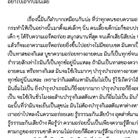
อย่าไปเอากับมันเลย
เรื่องนี้มันก็ลำบากเหมือนกันน่ะ ที่ว่าทุกคนชอบความอร
กระทำให้เป็นอย่างนั้นมาตั้งแต่เล็กๆ นั่น คนเลี้ยงเด็กน่ะก็ช
เด็ก ๆ ได้รับความเอร็ดอร่อย สนุกสนานที่สุด จนเด็กเสียนิสัยน่ะ บ
แล้วก็จะเอาความเอร็ดอร่อยยิ่งขึ้นไปอย่างไม่มีขอบเขต มันตกเ
เป็นทาสของกิเลส บูชาความอร่อยทางอายตนะ มันก็เป็นทุกข์จน
ร่ำรวยสักเท่าไรมันก็เป็นทุกข์อยู่นั่นแหละ ถ้ามันเป็นทาสของค
อายตนะ หรือทางกิเลส มันจะใช้เงินมากๆ บำรุงบำเรอทางอายตนะ
ทุกข์อยู่นั่นแหละ เพราะว่ากิเลสตัณหามันอิ่มไม่เป็น รู้ไว้เถิดว่าไ
มันอิ่มไม่เป็น ยิ่งบำรุงบำเรอมันก็ยิ่งอยากมาก บำรุงบำเรอก็ยิ่งอ
เป็น จะใช้เงินชั่วโมงละล้านบำรุงกิเลสตัณหา มันก็อิ่มไม่เป็น มันก
ฉะนั้นที่ว่ามันจะเย็นเป็นสุขน่ะ มันไม่ต้องบำรุงกิเลสตัณหาต่าง
เราอย่าไปหลงในความอร่อยเลย รู้ธรรมะกันเสียบ้าง อุตส่าห์มาแต
รู้ธรรมะกันเสียบ้าง คือรู้ว่า ความอร่อยนั้นเป็นเพียงความรู้สึ
ตามกฎของธรรมชาติ ความไม่อร่อยก็คือความรู้สึกแก่ระบบป