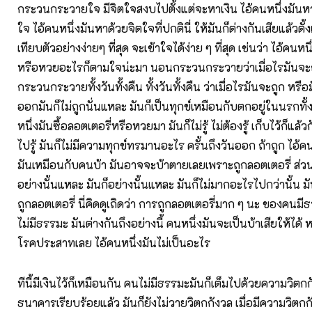
กระวนกระวายใจ มีจิตใจสงบไปตั้งแต่จะหาเงิน ไอ้คนหนึ่งมัน
ใจ ไอ้คนหนึ่งมันหาด้วยจิตใจที่ปกตินี่ ให้มันก็ต่างกันเสียแล้วตั
เทียบตัวอย่างง่ายๆ ที่สุด จะเข้าใจได้ง่าย ๆ ที่สุด เช่นว่า ไอ้คนหน
หรือหวยอะไรก็ตามใจน่ะมา นอนกระวนกระวายว่าเมื่อไรมันจะถ
กระวนกระวายทั้งวันทั้งคืน ทั้งวันทั้งคืน ว่าเมื่อไรมันจะถูก หรื
ออกมันก็ไม่ถูกนั่นแหละ มันก็เป็นทุกข์เหมือนกับตกอยู่ในนรกทั้ง
หนึ่งมันซื้อลอตเตอรี่หรือหวยมา มันก็ไม่รู้ ไม่ต้องรู้ เก็บไว้ก็แล
ไปรู้ มันก็ไม่มีความทุกข์ทรมานอะไร ครั้นถึงวันออก ถ้าถูก ไอ้คน
มันเหมือนกับคนบ้า มันอาจจะบ้าตายเลยเพราะถูกลอตเตอรี่ ส่ว
อย่างนั้นแหละ มันก็อย่างนั้นแหละ มันก็ไม่มากอะไรไปกว่านั้น มั
ถูกลอตเตอรี่ นี่คิดดูเถิดว่า การถูกลอตเตอรี่มาก ๆ นะ ของคน
ไม่มีธรรมะ มันต่างกันถึงอย่างนี้ คนหนึ่งมันจะเป็นบ้าเสียให้ได้ 
โรคประสาทเลย ไอ้คนหนึ่งมันไม่เป็นอะไร
ทีนี้มีเงินไว้ก็เหมือนกัน คนไม่มีธรรมะมันก็เต็มไปด้วยความวิตก
ธนาคารเรียบร้อยแล้ว มันก็ยังไม่วายวิตกกังวล เมื่อมีความวิตกก