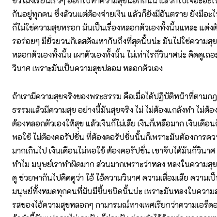
ชั่วโมงเรียนเร็วๆ ออกไปหาความสุขนอกถนน แล้วก็ไปเจอะอะไรบ้า
กันอยู่ทุกคน ซึ่งล้วนแต่ต้องจ่ายเงิน แล้วก็ยังมีอันตราย ยังมีอ
ก็ไม่ใช่ความสุขหรอก มันเป็นเรื่องหลอกตัวเองทั้งนั้นแหละ แต่
รอร่อยๆ มียั่วยวนกิเลสตัณหากันถึงที่สุดนั้นน่ะ มันไม่ใช่ความสุข
หลอกตัวเองทั้งนั้น เผาตัวเองทั้งนั้น ไม่เท่าไรก็วินาศน่ะ คิดดูเถอ
วินาศ เพราะมันเป็นความสุขปลอม หลอกตัวเอง
ถ้าเรามีความสุขจริงของพระธรรม คือเมื่อได้ปฏิบัติหน้าที่ตา
ธรรมแล้วมีความสุข อย่างนี้มันสุขจริง ไม่ ไม่ต้องแกล้งทำ ไม่ต้อง
ต้องหลอกตัวเองให้สุข แล้วเงินก็ไม่เสีย เงินก็เหลือมาก เงินเดือนก็
พอใช้ ไม่ต้องคอรัปชั่น ที่ต้องคอรัปชั่นนั้นก็เพราะมันต้องกา
มากเกินไป เงินเดือนไม่พอใช้ ต้องคอรัปชั่น เขาจับได้มันก็วินา
ทำไม มนุษย์เราทำผิดมาก ส่วนมากเพราะว่าหลง หลงในความสุ
ดู ช่วยพากันไปคิดดูว่า ไอ้ ไอ้ความวินาศ ความเสื่อมเสีย ความเป
มนุษย์ทั้งหมดทุกคนที่มันมีขึ้นชนิดนั้นน่ะ เพราะมันหลงในคว
รสของไอ้ความสุขหลอกๆ กามารมณ์ทางเพศเรียกว่าความเอร็