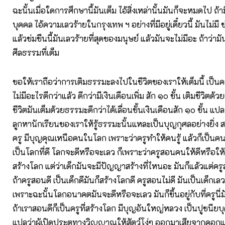
ฉะนั้นเมื่อใดการศึกษานี้มันเต็ม ไอ้สิ่งเหล่านั้นมันก็จะหมดไป ถ้
บุคคล ไอ้ความเลวร้ายในกรุงเทพ ฯ อย่างที่มีอยู่เดี๋ยวนี้ มันไม่มี 
แล้วข่มขืนนี้มันเลวร้ายที่สุดของมนุษย์ แล้วมันจะไม่มีอะ ถ้าว่า
ศีลธรรมที่เต็ม
ขอให้เราถือว่าการเติมธรรมะลงไปในชีวิตของเราให้เต็มนี้ เป็นคว
ไม่มีอะไรดีกว่าแล้ว ดีกว่ามีเงินเดือนเพิ่ม สัก ๑๐ ขั้น เติมชีวิตด
ชีวิตมันเต็มด้วยธรรมะดีกว่าได้เลื่อนขั้นเงินเดือนสัก ๑๐ ขั้น แป
ลูกหานักเรียนของเราให้รู้ธรรมะนั้นแหละเป็นบุญกุศลอย่างยิ่ง สม
ครู มีบุญคุณเหนือคนในโลก เพราะว่าครูทำให้คนรู้ แล้วก็เป็นคนที่ร
เป็นโลกที่ดี โลกจะดีหรือจะเลว ก็เพราะว่าครูสอนคนให้ดีหรือให้เ
สร้างโลก แต่ว่าเด็กมันจะมีปัญญาสร้างที่ไหนอะ มันก็แล้วแต่ค
ถ้าครูสอนดี เป็นเด็กดีมันก็สร้างโลกดี ครูสอนไม่ดี มันเป็นเด็กเ
เพราะฉะนั้นโลกอนาคตมันจะดีหรือจะเลว มันก็ขึ้นอยู่กับที่ครูนี่
ถ้าเราสอนดีก็เป็นครูที่สร้างโลก มีบุญอันใหญ่หลวง เป็นปูชนียบุ
แปลว่าผู้เปิดประตูทางวิญญาณให้สัตว์โง่ๆ ออกมาเสียจากคอก