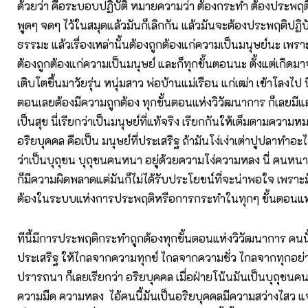
ด้วยว่า คือระบอบปฏิบัติ หมายความว่า ต้องกระทำ ต้องประพฤติ 
พูดๆ จดๆ ไว้ในสมุดแล้วมันก็เลิกกัน แล้วมันจะต้องประพฤติปฏิบั
ธรรมะ แล้วเรื่องเหล่านั้นต้องถูกต้องแก่ความเป็นมนุษย์นะ เพราะ
ต้องถูกต้องแก่ความเป็นมนุษย์ และก็ทุกขั้นตอนนะ ตั้งแต่เกิด
เติบโตขึ้นมาวัยรุ่น หนุ่มสาว พ่อบ้านแม่เรือน แก่เฒ่า เข้าโลงไป นี
ตอนเลยต้องมีความถูกต้อง ทุกขั้นตอนแห่งวิวัฒนาการ ก็เลยมี
เป็นสุข นี่เรียกว่าเป็นมนุษย์ที่แท้จริง เรียกกันให้เต็มตามความหม
อริยบุคคล คือเป็น มนุษย์ที่ประเสริฐ ถ้ามันโง่เง่าเต่าปูปลาทำอะไ
ว่าเป็นบุถุชน บุถุชนคนหนา อยู่ด้วยความโง่ความหลง นี่ คนหนาเ
ก็มีความผิดพลาดแต่มันก็ไม่ได้รับประโยชน์ที่จะน่าพอใจ เพราะม
ต้องในระบบแห่งการประพฤติหรือการกระทำในทุกๆ ขั้นตอนแห
ทีนี้มีการประพฤติกระทำถูกต้องทุกขั้นตอนแห่งวิวัฒนาการ คนนั
ประเสริฐ ให้ไกลจากความทุกข์ ไกลจากความชั่ว ไกลจากทุกอย่างท
ปรารถนา ก็เลยเรียกว่า อริยบุคคล เมื่อฝ่ายโน้นมันเป็นบุถุชนค
ความมืด ความหลง ไอ้คนนี้มันเป็นอริยบุคคลมีความสว่างไสว แจ