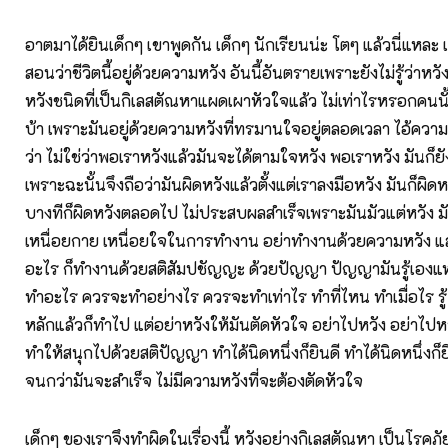
อาตมาได้ยินเด็กๆ เขาพูดกัน เด็กๆ นักเรียนน่ะ โตๆ แล้วนี่แหละ 
สอนว่าชีวิตนี้อยู่ด้วยความหวัง อันนี้อันตรายเพราะยังไม่รู้ว่าหว
หวังชนิดที่เป็นกิเลสตัณหาแผดเผาหัวใจแล้ว ไม่เท่าไรหรอกคนนั
บ้า เพราะมันอยู่ด้วยความหวังที่ทรมานใจอยู่ตลอดเวลา ไอ้ความหว
ว่า ไม่ใช่ว่าพอเราหวังแล้วมันจะได้ตามใจหวัง พอเราหวัง มันก็ยังไ
เพราะฉะนั้นจึงถือว่ามันผิดหวังแล้วตั้งแต่เราลงมือหวัง มันก็ผิ
บางทีก็ผิดหวังตลอดไป ไม่ประสบผลสำเร็จเพราะมันมัวแต่หวัง มั
เหนื่อยกาย เหนื่อยใจในการทำงาน อย่าทำงานด้วยความหวัง แ
อะไร ก็ทำงานด้วยสติสัมปชัญญะ ด้วยปัญญา ปัญญามันรู้เองแ
ทำอะไร ควรจะทำอย่างไร ควรจะทำเท่าไร ทำที่ไหน ทำเมื่อไร รู้ รู
หลักแล้วก็ทำไป แต่อย่าหวังให้มันตัดหัวใจ อย่าไปหวัง อย่าไปห
ทำให้สนุกไปด้วยสติปัญญา ทำได้นิดหนึ่งก็ยินดี ทำได้นิดหนึ่งก็ยิน
จนกว่ามันจะสำเร็จ ไม่มีความหวังที่จะต้องตัดหัวใจ
เด็กๆ ของเราจึงทำผิดในเรื่องนี้ หวังอย่างกิเลสตัณหา เป็นโรคภัยไ