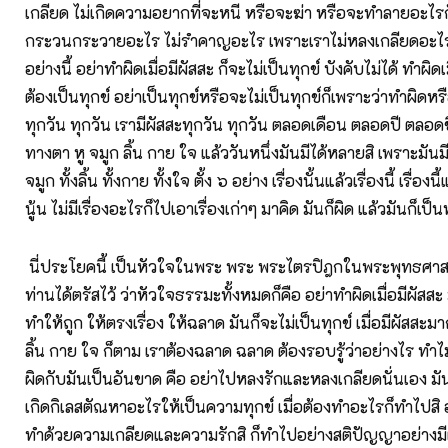
เกลียด ไม่เกิดความอยากที่จะหนี หรือจะฆ่า หรือจะทำลายอะไรก
กระวนกระวายอะไร ไม่รำคาญอะไร เพราะเราไม่หลงเกลียดอะไร ม
อย่างนี้ อย่าทำผิดเมื่อมีผัสสะ ก็จะไม่เป็นทุกข์ บังคับไม่ได้ ทำผิดเ
ต้องเป็นทุกข์ อย่าเป็นทุกข์หรือจะไม่เป็นทุกข์ก็เพราะว่าทำผิดหร
ทุกวัน ทุกวัน เรามีผัสสะทุกวัน ทุกวัน ตลอดเดือน ตลอดปี ตลอดชี
ทางตา หู จมูก ลิ้น กาย ใจ แล้ววันหนึ่งมันมีได้หลายสิ เพราะมันมีได้
จมูก ทั้งลิ้น ทั้งกาย ทั้งใจ ตั้ง ๖ อย่าง เรื่องนั้นแล้วเรื่องนี้ เรื่องนี้แ
นู้น ไม่มีเรื่องอะไรก็ไปเอาเรื่องเก่าๆ มาคิด มันก็ผิด แล้วมันก็เป็น
นี่ประโยคนี้ เป็นหัวใจในพระ พระ พระไตรปิฎกในพระพุทธศาสน
ท่านได้ตรัสไว้ ว่าหัวใจธรรมะทั้งหมดก็คือ อย่าทำผิดเมื่อมีผัสสะ 
ทำให้ถูก ให้ตรงเรื่อง ให้ฉลาด มันก็จะไม่เป็นทุกข์ เมื่อมีผัสสะ
ลิ้น กาย ใจ ก็ตาม เราต้องฉลาด ฉลาด ต้องรอบรู้ว่าอย่างไร ทำ
ผิดกับมันเป็นอันขาด คือ อย่าไปหลงรักและหลงเกลียดนั่นเอง มันก็ไ
เกิดกิเลสตัณหาอะไรให้เป็นความทุกข์ เมื่อต้องทำอะไรก็ทำไปสิ 
ทำด้วยความเกลียดและความรักสิ ก็ทำไปอย่างสติปัญญาอย่างมี