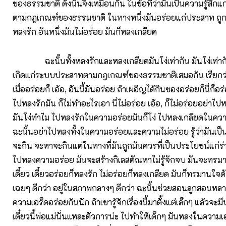
ของธรรมชาติ ดังนั้นจึงเหมือนกัน ในข้อที่ว่ามันเป็นความรู้สึ
ตามกฎเกณฑ์ของธรรมชาติ ในทางหนึ่งมันอร่อยแก่ประสาท ถูก
หลงรัก อันหนึ่งมันไม่อร่อย มันก็หลงเกลียด
ฉะนั้นทั้งหลงรักและหลงเกลียดมันโง่เท่ากัน มันโง่เท่ากัน
เกิดแก่ระบบประสาทตามกฎเกณฑ์ของธรรมชาติเสมอกัน เรียกว่
เมื่ออร่อยก็ เอ้อ, อันนี้มันอร่อย ถ้าเผอิญได้กินของอร่อยก็นี่ก็อร
ไปหลงรักมัน ก็ไม่ทำอะไรเอา นี่ไม่อร่อย เอ้อ, ก็ไม่อร่อยอย่าไป
มันโง่ทำไม ไปหลงรักในความอร่อยมันก็โง่ ไปหลงเกลียดในความ
ฉะนั้นอย่าไปหลงทั้งในความอร่อยและความไม่อร่อย รู้ว่ามันเป็น
จะกิน จะหาจะกินแต่ในทางที่มันถูกมันควรที่เป็นประโยชน์แก่ร่
ไปหลงความอร่อย มันจะสร้างกิเลสตัณหาไม่รู้จักจบ มันจะทรมา
เดี๋ยว เดี๋ยวอร่อยก็หลงรัก ไม่อร่อยก็หลงเกลียด มันก็ทรมานใจด้
เฉยๆ ดีกว่า อยู่ในสภาพกลางๆ ดีกว่า ฉะนั้นช่วยสอนลูกสอนหลา
ความเอร็ดอร่อยกันนัก ถ้าเขารู้จักเรื่องนี้มาตั้งแต่เล็กๆ แล้วจ
เดี๋ยวนี้พ่อแม่นั่นแหละตัวการน่ะ ไปทำให้เด็กๆ มันหลงในความเ