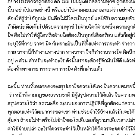
อย่างไรเรียกว่าถูกต้อง คือ ไม่มี ไม่มีผู้ใดเกิดความทุกข์ ถูกต้อง
นั้น อย่าไปเอาอย่างนี้ หรืออย่าไปคาดคะเนเอาเองแต่ว่า อย่างไรถ
ต้องให้รู้ว่าไอ้ถูกน่ะ มันคือไม่มีใครเป็นทุกข์ แต่ได้รับความสุขด้
ถ้าผิดน่ะ คือเต็มไปด้วยความทุกข์ ไม่ฝ่ายใดก็ฝ่ายหนึ่ง ความถ
ใจ คือไม่ทำให้ผู้ใดหรือฝ่ายใดต้องเป็นทุกข์เดือดร้อน แล้วก็อยู่
ระบุไว้ที่กาย วาจา ใจ ก็เพราะมันเป็นที่ตั้งแห่งการกระทำ ร่
กาย วาจานี่ก็ทำงานทางปาก ทางวาจา ใจก็ทำงานทางใจ คิดนึก 
อยู่ ๓ ส่วน สำหรับจะทำอะไร ดังนั้นเราจะต้องรู้จักมันให้ดี แล้ว
ต้องทั้งทางกาย ทางวาจา ทางใจ ดังที่กล่าวแล้ว
ฉะนั้น ท่านทั้งหลายคงจะสรุปเอาใจความได้เอง ในความหมายนี
ว่า หน้าที่ตามกฎของธรรมชาติ มีผู้สรุปความไว้ดีแล้ว ในความหม
สรุปความไว้ว่า ธรรมะคือ ระบบของการปฏิบัติที่ถูกต้องแก่ความเ
ทุกตอนแห่งวิวัฒนาการของเขา ท่านช่วยจำไว้บ้าง แล้วมันจะได
คุ้มค่า ถ้าจะไม่จำหรือไม่เข้าใจอะไรเสียเลยก็ดูว่ามาเสียเวลาเปล่า
ค่าใช้จ่ายเปล่า อะไรที่ควรจะจำไว้เป็นหลักได้ก็ควรจะจดจำไว้ให