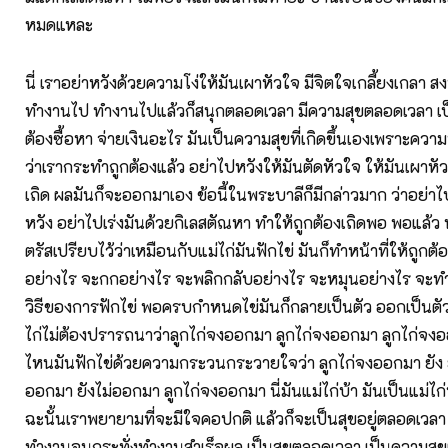
หมดแหละ
นี่ เราอย่าหวังด้วยความโง่ให้มันเผาหัวใจ มีจิตใจเกลี้ยงเกลา สง
ทำงานไป ทำงานไปแล้วก็สนุกตลอดเวลา มีความสุขตลอดเวลา เป็
ต้องซื้อหา จ่ายเงินอะไร มันเป็นความสุขที่เกิดขึ้นเองเพราะความพอใ
ว่าเรากระทำถูกต้องแล้ว อย่าไปหวังให้มันตัดหัวใจ ให้มันเผาหั
เถิด ผลมันก็จะออกมาเอง ข้อนี้ในพระบาลีก็มีกล่าวมาก ว่าอย่าไ
หวัง อย่าไปเร่งมันด้วยกิเลสตัณหา ทำให้ถูกต้องเถิดพอ พอแล้ว
ตรัสเปรียบไว้ว่าเหมือนกับแม่ไก่มันฟักไข่ มันก็ทำหน้าที่ให้ถูกต้อ
อย่างไร จะกกอย่างไร จะพลิกกลับอย่างไร จะหมุนอย่างไร จะท
วิธีของการฟักไข่ พอครบกำหนดไข่มันก็กลายเป็นตัว ออกเป็นตั
ไก่ไม่ต้องปรารถนาว่าลูกไก่จงออกมา ลูกไก่จงออกมา ลูกไก่จงออ
ไหนมันฟักไข่ด้วยความกระวนกระวายใจว่า ลูกไก่จงออกมา ยัง ย
ออกมา ยังไม่ออกมา ลูกไก่จงออกมา นี่มันแม่ไก่บ้า มันเป็นแม่ไก่บ้
ฉะนั้นเราพยายามที่จะมีใจคอปกติ แล้วก็จะเป็นสุขอยู่ตลอดเวลา ต
ทำงานจนกระทั่งทำงานสำเร็จผล เป็นสุขตลอดเวลา เป็นความสุขแ