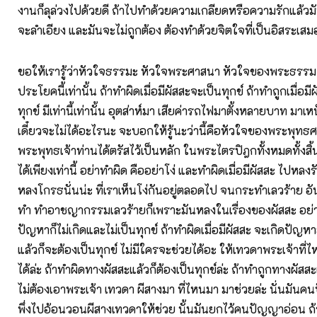
งานก็ลุล่วงไปด้วยดี ถ้าไปทำด้วยความเกลียดหรือความรักแล้วม
จะลำเอียง และมันจะไม่ถูกต้อง ต้องทำด้วยจิตใจที่เป็นอิสระเสม
ขอให้เรารู้ว่าหัวใจธรรมะ หัวใจพระศาสนา หัวใจของพระธรรม ท
ประโยคนี้เท่านั้น ถ้าทำผิดเมื่อมีผัสสะจะเป็นทุกข์ ถ้าทำถูกเมื่อมี
ทุกข์ มีเท่านี้เท่านั้น อุตส่าห์มา เสียค่ารถไฟมาตั้งหลายบาท มาเห
เดี๋ยวจะไม่ได้อะไรนะ จะบอกให้รู้นะว่านี้คือหัวใจของพระพุทธศ
พระพุทธเจ้าท่านได้ตรัสไว้เป็นหลัก ในพระไตรปิฎกทั้งหมดทั้งสิ้
ได้เพียงเท่านี้ อย่าทำผิด คืออย่าโง่ และทำผิดเมื่อมีผัสสะ ไปหลง
หลงโกรธนั่นน่ะ ที่เราเห็นโง่กันอยู่ตลอดไป จนกระทำเลวร้าย อ
ทำ ทำอาชญากรรมเลวร้ายก็เพราะมันหลงในเรื่องของผัสสะ อย่าท
ปัญหาก็ไม่เกิดและไม่เป็นทุกข์ ถ้าทำผิดเมื่อมีผัสสะ จะเกิดปัญ
แล้วก็จะต้องเป็นทุกข์ ไม่มีใครจะช่วยได้อะ ให้เทวดาพระเจ้าที่ไ
ได้ล่ะ ถ้าทำผิดทางผัสสะแล้วก็ต้องเป็นทุกข์ล่ะ ถ้าทำถูกทางผัสสะ
ไม่ต้องเอาพระเจ้า เทวดา ผีสางมา ที่ไหนมา มาช่วยล่ะ นั่นมัน
พึ่งไปอ้อนวอนผีสางเทวดาให้ช่วย นั้นมันยกไว้คนปัญญาอ่อน 