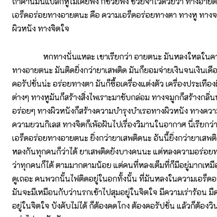
ถ้าคำนี้มันแปลกหูไม่เคยฟัง ก็ช่วยฟัง ช่วยจำไว้ด้วยว่า ทางอา
เอร็ดอร่อยทางอายตนะ คือ ความเอร็ดอร่อยทางตา ทางหู ทางจม
ผิวหนัง ทางจิตใจ
หกทางนั่นแหละ เขาเรียกว่า อายตนะ มันหลงใหลในควา
ทางอายตนะ มันติดยิ่งกว่ายาเสพติด มันก็ยอมจ่ายเงินจนเงินเด
คอรัปชั่นน่ะ อร่อยทางตา มันก็ซื้อเครื่องแต่งตัว เครื่องประเทือง
ต่างๆ ทางหูมันก็สร้างสิ่งไพเราะมาขับกล่อม ทางจมูกก็สร้างกลิ่น
อร่อยๆ ทางผิวหนังก็สร้างความบำรุงบำเรอทางผิวหนัง ทางควา
ความยวนกิเลส ทางจิตก็เพ้อฝันไปเรื่องวิมานในอากาศ นี่เรียก
เอร็ดอร่อยทางอายตนะ ยิ่งกว่ายาเสพติดนะ อันนี้ยิ่งกว่ายาเสพ
หลงกันทุกคนก็ว่าได้ ยาเสพติดยังบางคนนะ แต่หลงความอร่อย
ว่าทุกคนก็ได้ ตามมากตามน้อย แต่คนที่หลงเต็มที่ก็มีอยู่มากเหม
ดูเถอะ คนพวกนั้นไฟติดอยู่ในอกทั้งนั้น ที่มันหลงในความเอร
มันจะมีเหมือนกับว่านรกเข้าไปสุมอยู่ในจิตใจ มีความเร่าร้อน มื
อยู่ในจิตใจ บังคับไม่ได้ ก็ต้องคดโกง ต้องคอรัปชั่น แล้วก็ต้อง