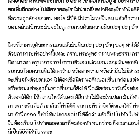
เองอีกอย่างหนึ่งเพิ่มขึ้นเป็น ๖ อย่าง เขาสอนกันอยู่ ๕ อย่าง เราเพ
ขอเพิ่มอีกอย่าง ไม่เสียหายอะไร ไม่น่าเกลียดน่าชังอะไร
ทำใจดีที
ดีความถูกต้องของตน พอใจ มีปีติ มีปราโมทย์ในตน แล้วก็กราบ
นอนหลับสนิทนะ มันจะไม่ถูกรบกวนด้วยความฝันเปะๆ ปะๆ บ้า
ใครที่รำคาญด้วยการนอนแล้วมันฝันเปะๆ ปะๆ บ้าๆ บอๆ ทำได้ด้
ด้วยการกระทำอย่างนี้แหละ กราบพระพุทธ กราบพระธรรม กร
บิดามารดา ครูบาอาจารย์ กราบตัวเอง แล้วนอนเถอะ มันจะหลับส
รบกวนโดยความฝันไอ้เลวร้าย หรือต่ำทราม หรือว่ามันไม่มีสาระ
จะเห็นจริงด้วยตนเอง ไม่ต้องเชื่อใคร พอตื่นนอนขึ้นมาก่อนแต
หรือก่อนแต่จะลุกขึ้นจากที่นอนก็ยังได้ นึกเสียก่อนว่าวันนี้จะต้
ตัวเองได้อีก ให้กราบไหว้ตัวเองได้อีก ถ้าไม่มีอะไรแปลก มันก็ทำ
มา เพราะวันที่แล้วมามันก็ทำให้ดี จนกระทั่งว่าไหว้ตัวเองได้ก็ทำ
มา ถ้านึกออก ก็ทำให้แปลกออกไปให้ดีกว่า แล้วก็ไป ไปทำ ไปทำ
ในห้องเรียน ไปทำตลอดเวลาที่จะต้องทำ จนกว่าจะถึงเวลานอนอีก
นี่เป็นวิธีที่ให้มีธรรมะ