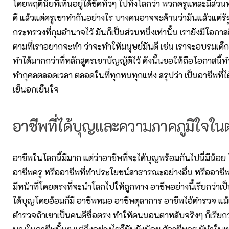
โดยพฤตินัยที่เห็นอยู่ได้ชัดทั่วๆ ไปทั้งโลกว่า พวกครูแหละมีส่
ดี แล้วแต่ครูเขาทำกันอย่างไร บางคนอาจจะค้านว่ามันแล้วแต่ร
กระทรวงที่กุมอำนาจไว้ มันก็เป็นส่วนหนึ่งเท่านั้น เรายังมีโอกา
ตามที่เราอยากจะทำ ว่าจะทำให้มนุษย์มันดี เช่น เราจะอบรมเด็กๆ 
ทำได้มากกว่าที่หลักสูตรเขาบัญญัติไว้ ดังนั้นขอให้ถือโอกาสนี
ทำกุศลตลอดเวลา ตลอดในที่ทุกหนทุกแห่ง สรุปว่า เป็นอาชีพที่ไ
เย็นอกเย็นใจ
อาชีพที่ได้บุญและความภาคภูมิใจใน
อาชีพในโลกนี้มีมาก แต่ว่าอาชีพที่จะได้บุญพร้อมกันไปนี่มีน้อย ไม
อาชีพครู หรืออาชีพที่ทำประโยชน์สาธารณะอย่างอื่น หรืออาชี
มีหน้าที่โดยตรงที่จะนำโลกไปให้ถูกทาง อาชีพอย่างนี้เรียกว่าเป็
ได้บุญโดยอ้อมก็มี อาชีพหมอ อาชีพตุลาการ อาชีพไอ้ตำรวจ แม้แต
ตำรวจถ้าเขาเป็นคนดีซื่อตรง ทำให้คนนอนตาหลับจริงๆ ก็เรียกว่า