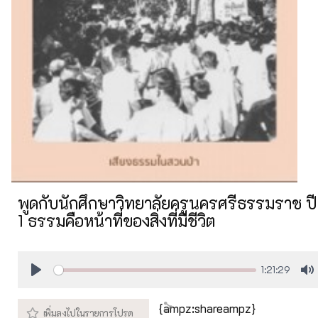
พูดกับนักศึกษาวิทยาลัยครูนครศรีธรรมราช ปี
1 ธรรมคือหน้าที่ของสิ่งที่มีชีวิต
1:21:29
Play
M
{ampz:shareampz}