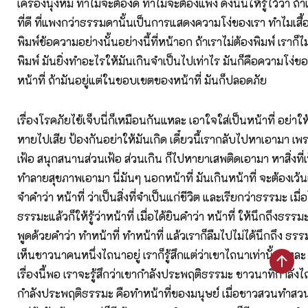
เครื่องนุ่งห่ม ทำไมจะต้องดี ทำไมจะต้องแพง ดังนั้นให้รู้ไว้ว่า ถ้าเ
ที่ดี ที่แพงกว่าธรรมดานั้นเป็นการแสดงความโง่ของเรา ทำไมเสื
พิมพ์ข้อความอย่างนั้นอย่างนี้ที่หน้าอก ถ้าเราไม่ต้องพิมพ์ เราก็ไม่
พิมพ์ มันยิ่งทำอะไรให้มันเกินจำเป็นไปเท่าไร มันก็คือความโง่ขอ
หน้าที่ ถ้ามันอยู่แต่ในขอบเขตของหน้าที่ มันก็ปลอดภัย
เรื่องโรคภัยไข้เจ็บนี่ก็เหมือนกันแหละ เอาใจใส่เป็นหน้าที่ อย่าให
หายไปเสีย ป้องกันอย่าให้มันเกิด เดี๋ยวนี้เรากลับไปหาเอามา เ
เฟ้อ สนุกสนานส่วนเฟ้อ ส่วนเกิน ก็ไปหายาเสพติดเอามา หาสิ่งที
ทำลายสุขภาพเอามา นี่มันๆ นอกหน้าที่ มันเกินหน้าที่ จะต้องเว้นเ
จำคำว่า หน้าที่ ว่าเป็นสิ่งที่จำเป็นแก่ชีวิต และเรียกว่าธรรมะ เมื่
ธรรมะแล้วก็ให้รู้ว่าหน้าที่ เมื่อได้ยินคำว่า หน้าที่ ให้นึกถึงธร
พูดด้วยคำว่า ทำหน้าที่ ทำหน้าที่ แล้วเราก็ลืมไปไม่ได้นึกถึง ธรรม
เห็นชาวนาคนหนึ่งไถนาอยู่ เราก็รู้สึกแต่ว่าเขาไถนาเท่านั้นแหละ 
เรื่องนี้พอ เราจะรู้สึกว่าเขากำลังประพฤติธรรมะ ชาวนาที่กำลังไ
กำลังประพฤติธรรมะ คือทำหน้าที่ของมนุษย์ เมื่อชาวสวนทำสวนอย