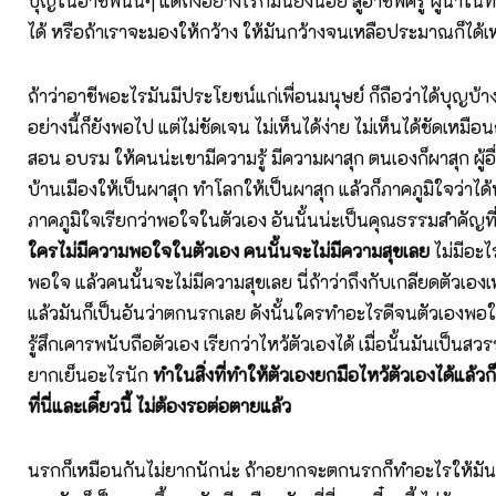
บุญในอาชีพนั้นๆ แต่ถึงอย่างไรก็มันยังน้อย สู้อาชีพครู ผู้นำใ
ได้ หรือถ้าเราจะมองให้กว้าง ให้มันกว้างจนเหลือประมาณก็ได้
ถ้าว่าอาชีพอะไรมันมีประโยชน์แก่เพื่อนมนุษย์ ก็ถือว่าได้บุญบ้า
อย่างนี้ก็ยังพอไป แต่ไม่ชัดเจน ไม่เห็นได้ง่าย ไม่เห็นได้ชัดเหมือน
สอน อบรม ให้คนน่ะเขามีความรู้ มีความผาสุก ตนเองก็ผาสุก ผู้อื
บ้านเมืองให้เป็นผาสุก ทำโลกให้เป็นผาสุก แล้วก็ภาคภูมิใจว่าได้ท
ภาคภูมิใจเรียกว่าพอใจในตัวเอง อันนั้นน่ะเป็นคุณธรรมสำคัญที่
ใครไม่มีความพอใจในตัวเอง คนนั้นจะไม่มีความสุขเลย
ไม่มีอะไร
พอใจ แล้วคนนั้นจะไม่มีความสุขเลย นี่ถ้าว่าถึงกับเกลียดตัวเอง
แล้วมันก็เป็นอันว่าตกนรกเลย ดังนั้นใครทำอะไรดีจนตัวเอง
รู้สึกเคารพนับถือตัวเอง เรียกว่าไหว้ตัวเองได้ เมื่อนั้นมันเป็นสวรร
ยากเย็นอะไรนัก
ทำในสิ่งที่ทำให้ตัวเองยกมือไหว้ตัวเองได้แล้วก
ที่นี่และเดี๋ยวนี้ ไม่ต้องรอต่อตายแล้ว
นรกก็เหมือนกันไม่ยากนักน่ะ ถ้าอยากจะตกนรกก็ทำอะไรให้มันเ