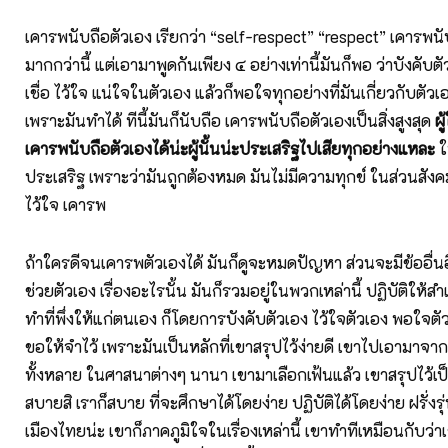
เคารพนับถือตัวเอง เรียกว่า “self-respect” “respect” เคารพนับถ
มากกว่านี้ แต่เอามาพูดกันเพียง ๔ อย่างเท่านี้มันก็พอ ว่าบังคับต
เชื่อ ไว้ใจ แน่ใจในตัวเอง แล้วก็พอใจทุกอย่างที่มันเกี่ยวกับตัว
เพราะมันทำได้ ทีนี้มันก็นับถือ เคารพนับถือตัวเองเป็นสิ่งสูงสุด
ผ
เคารพนับถือตัวเองได้น่ะผู้นั้นน่ะประเสริฐไปเสียทุกอย่างแหละ
ใ
ประเสริฐ เพราะว่ามันถูกต้องหมด มันไม่มีความทุกข์ ในส่วนสังค
ไว้ใจ เคารพ
ถ้าใครดีจนเคารพตัวเองได้ มันก็ดูจะหมดปัญหา ส่วนจะมีข้ออื่นอีก
ช่วยตัวเอง เรื่องอะไรนั้น มันก็รวมอยู่ในพวกเหล่านี้ ปฏิบัติให้สำ
ทำที่พึ่งให้แก่ตนเอง ก็โดยการบังคับตัวเอง ไว้ใจตัวเอง พอใจตั
ขอให้จำไว้ เพราะมันเป็นหลักที่เขาสรุปไว้ง่ายดี เขาไปเอามาจา
ทั้งหลาย ในศาสนาต่างๆ นานา เขามาเลือกเฟ้นแล้ว เขาสรุปไว้เป็
สบายสิ เราก็สบาย ที่จะศึกษาได้โดยง่าย ปฏิบัติได้โดยง่าย ฝรั่งรุ
เมืองไทยน่ะ เขาก็ภาคภูมิใจในเรื่องเหล่านี้ เขาทำทีเหมือนกับว่า