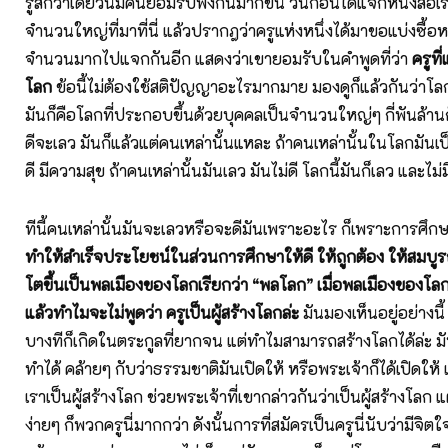
รู้สึกว่าเดี๋ยวนี้มีคนยอมรับฟังกันมากขึ้น วันก่อนได้แจกหนังสือเรื่
จำนวนใหญ่ที่มาที่นี่ แล้วปรากฎว่าครูแห่งหนึ่งได้มาขอแบ่งซื้อหน
จำนวนมากไปแจกกันอีก แสดงว่าเขายอมรับในคำพูดที่ว่า
ครูที่
โลก
ข้อนี้ไม่ต้องใช้สติปัญญาอะไรมากมาย มองดูก็แล้วกันว่าโล
มันก็คือโลกที่ประกอบขึ้นด้วยบุคคลเป็นจำนวนใหญ่ๆ กี่พันล้านก
ดีจะเลว มันก็แล้วแต่คนเหล่านั้นแหละ ถ้าคนเหล่านั้นในโลกมันเป็
ดี มีความสุข ถ้าคนเหล่านั้นมันเลว มันไม่ดี โลกนี้มันก็เลว และไม
ทีนี้คนเหล่านั้นมันจะเลวหรือจะดีมันเพราะอะไร ก็เพราะการศึก
ทำให้สำเร็จประโยชน์ในส่วนการศึกษาให้ดี ให้ถูกต้อง ให้สมบูรณ์ 
โตขึ้นเป็นพลเมืองของโลกเรียกว่า “พลโลก” เมื่อพลเมืองของโลกดี
แล้วทำไมจะไม่พูดว่า ครูเป็นผู้สร้างโลกล่ะ
มันมองเห็นอยู่อย่างนี้
บางทีก็เกิดในตระกูลที่ยากจน แต่ทำไมสามารถสร้างโลกได้ล่ะ ม
ทำได้ คล้ายๆ กับว่าธรรมชาติมันเปิดให้ หรือพระเจ้าก็ได้เปิดให้ 
เราเป็นผู้สร้างโลก ช่วยพระเจ้าที่เขากล่าวกันว่าเป็นผู้สร้างโลก แ
ง่ายๆ ก็พวกครูนี่มากกว่า ดังนั้นการที่สมัครเป็นครูนี่นับว่ามีจิตใ