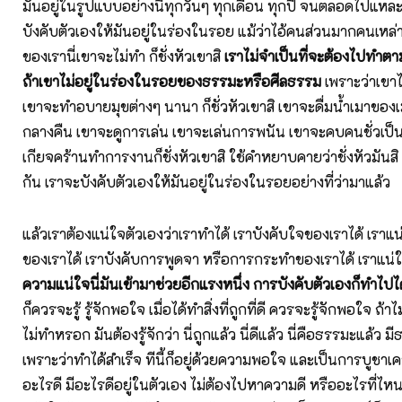
มันอยู่ในรูปแบบอย่างนี้ทุกวันๆ ทุกเดือน ทุกปี จนตลอดไปแหละ
บังคับตัวเองให้มันอยู่ในร่องในรอย แม้ว่าไอ้คนส่วนมากคนเหล่าอ
ของเรานี่เขาจะไม่ทำ ก็ชั่งหัวเขาสิ
เราไม่จำเป็นที่จะต้องไปทำตาม
ถ้าเขาไม่อยู่ในร่องในรอยของธรรมะหรือศีลธรรม
เพราะว่าเขาไ
เขาจะทำอบายมุขต่างๆ นานา ก็ชั่วหัวเขาสิ เขาจะดื่มน้ำเมาของเ
กลางคืน เขาจะดูการเล่น เขาจะเล่นการพนัน เขาจะคบคนชั่วเป็
เกียจคร้านทำการงานก็ชั่งหัวเขาสิ ใช้คำหยาบคายว่าชั่งหัวมันสิ 
กัน เราจะบังคับตัวเองให้มันอยู่ในร่องในรอยอย่างที่ว่ามาแล้ว
แล้วเราต้องแน่ใจตัวเองว่าเราทำได้ เราบังคับใจของเราได้ เราแน
ของเราได้ เราบังคับการพูดจา หรือการกระทำของเราได้ เราแน่
ความแน่ใจนี่มันเข้ามาช่วยอีกแรงหนึ่ง การบังคับตัวเองก็ทำไป
ก็ควรจะรู้ รู้จักพอใจ เมื่อได้ทำสิ่งที่ถูกที่ดี ควรจะรู้จักพอใจ ถ้าไ
ไม่ทำหรอก มันต้องรู้จักว่า นี่ถูกแล้ว นี่ดีแล้ว นี่คือธรรมะแล้ว
เพราะว่าทำได้สำเร็จ ทีนี้ก็อยู่ด้วยความพอใจ และเป็นการบูชาเค
อะไรดี มีอะไรดีอยู่ในตัวเอง ไม่ต้องไปหาความดี หรืออะไรที่ไหน 