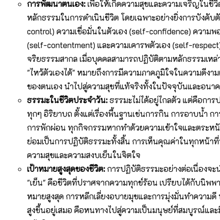
การพัฒนาตนเอง:
เพื่อให้เกิดความสุขและความเจริญในชีวิต
หลักธรรมในการดำเนินชีวิต โดยเฉพาะอย่างยิ่งการบังคับตั
control) ความเชื่อมั่นในตัวเอง (self-confidence) ความ
(self-contentment) และความเคารพตัวเอง (self-respect) 
จริยธรรมสากล เมื่อบุคคลสามารถปฏิบัติตามหลักธรรมเหล่าน
"ไหว้ตัวเองได้" หมายถึงการมีความภาคภูมิใจในความดีงา
ของตนเอง นำไปสู่ความสุขที่แท้จริงทั้งในปัจจุบันและอนา
ธรรมะในชีวิตประจำวัน:
ธรรมะไม่ได้อยู่ไกลตัว แต่คือการปฏ
ทุกๆ อิริยาบถ ตั้งแต่เรื่องพื้นฐานเช่นการกิน การอาบน้ำ 
การพักผ่อน ทุกกิจกรรมหากทำด้วยความเข้าใจและตระหนักว
ย่อมเป็นการปฏิบัติธรรมะทั้งสิ้น การเห็นคุณค่าในทุกหน้าที่
ความสุขและความสงบเย็นในจิตใจ
เป้าหมายสูงสุดของชีวิต:
การปฏิบัติธรรมะอย่างต่อเนื่องจะนำไ
"เย็น" คือชีวิตที่ปราศจากความทุกข์ร้อน เปรียบได้กับนิพพาน
หมายสูงสุด การหลีกเลี่ยงอบายมุขและการมุ่งมั่นทำความด
สูงขึ้นอยู่เสมอ คือหนทางไปสู่ความเป็นมนุษย์ที่สมบูรณ์และ