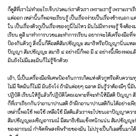
ก็ดูสิที่เราไม่ทำอะไรเจ็บปวดแก่เราตัวเรา เพราะเรารู้ เพราะเราเร
แต่ออก เหล่านั้นก็พอจะเรียนรู้ เป็นเรื่องง่ายเป็นเรื่องข้างนอก แต่
ใน เป็นเรื่องตัวกูเป็นเรื่องของกูนี่ไม่ไหว มันไม่มีทางจะรู้ จึงต้
เรียน ดูสิ มาทำการบวชและทำการเรียน อยากจะได้เครื่องมือที่จ
ป้องกันตัวกู สิ่งนั้นก็คือสติสัมปชัญญะ สมาธิหรือปัญญานั่นแหละ
ปัญญา สัมปชัญญะ สมาธิ ๔ อย่างนี่ก็พอ มี ๔ อย่างนี้เพียงพอแ
มันยังไม่มีและมันก็ไม่รู้จักด้วย
เอ้า, นี่เป็นเครื่องมือพิเศษป้องกันการเกิดแห่งตัวกูหรือดับความทุ
ไม่มี จิตมันก็ไม่มี มันยังโง่ ถ้ามันค่อยๆ ฉลาด มันรู้ว่าต้องมีๆ นี่
ปฏิบัติ เรียนให้รู้แล้วก็ปฏิบัติโดยเฉพาะที่จะทำให้มีสติ ปัญญา
ก็ที่เราเรียกกันว่าอานาปานสติ ถ้าฝึกอานาปานสติกันได้อย่างเพีย
เหล่านี้พอใช้ พอใช้ เหลือใช้ มีสติแล้วเราจะไปขนเอาปัญญาความ
สัมปชัญญะเผชิญอารมณ์ มีสมาธิเข้มแข็งหนักแน่น สัมปชัญญะน
ของอารมณ์ กำจัดพิษสงพิษร้ายของมัน ไม่ปรุงเป็นกิเลสขึ้นมาได้ 