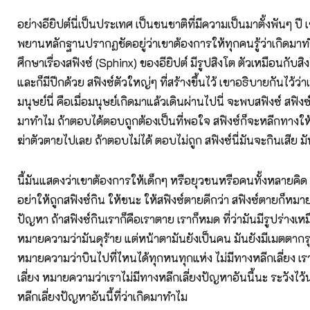
อย่างอียิปต์นี่เป็นประเทศ เป็นชนชาติที่มีความเป็นมาตั้งพันๆ ปี เขา
พยานหลักฐานปรากฏชัดอยู่ว่าเขาต้องการให้ทุกคนรู้ว่าเกิดมาทำ
ศึกษาเรื่องสฟิงซ์ (Sphinx) ของอียิปต์ มีรูปสิงโต ตัวเหมือนกับ
และก็มีปีกด้วย สฟิงซ์ตัวใหญ่ๆ ที่สร้างขึ้นไว้ เขาอธิบายกันไว้ว่าเป
มนุษย์นี่ คือเมื่อมนุษย์เกิดมาแล้วเดินผ่านไปนี่ จะพบสฟิงซ์ สฟิง
มาทำไม ถ้าตอบได้ตอบถูกต้องเป็นที่พอใจ สฟิงซ์ก็จะหลีกทางใ
ฆ่าตัวตายไปเลย ถ้าตอบไม่ได้ ตอบไม่ถูก สฟิงซ์นี่มันจะกินเสีย ม
นี้มันแสดงว่าเขาต้องการให้เด็กๆ หรือยุวชนหรือคนทั้งหลายคิด
อย่าให้ถูกสฟิงซ์กิน ให้ชนะ ให้สฟิงซ์ตายดีกว่า สฟิงซ์ตายก็ห
ปัญหา ถ้าสฟิงซ์กินเราก็คือเราตาย เราก็หมด ที่ว่ามันมีรูปร่างเห
หมายความว่ามันดุร้าย แต่หน้าตามันยังเป็นคน มันยังมีเมตตากร
หมายความว่าบินไปที่ไหนได้ทุกหนทุกแห่ง ไม่มีทางหลีกเลี่ยง เร
เลี่ยง หมายความว่าเราไม่มีทางหลีกเลี่ยงปัญหาอันนี้นะ ระวังไว้
หลีกเลี่ยงปัญหาอันนี้ที่ว่าเกิดมาทำไม