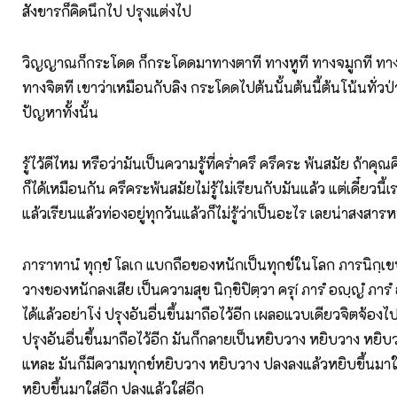
สังขารก็คิดนึกไป ปรุงแต่งไป
วิญญาณก็กระโดด ก็กระโดดมาทางตาที ทางหูที ทางจมูกที ทางล
ทางจิตที เขาว่าเหมือนกับลิง กระโดดไปต้นนั้นต้นนี้ต้นโน้นทั่วป่
ปัญหาทั้งนั้น
รู้ไว้ดีไหม หรือว่ามันเป็นความรู้ที่คร่ำครึ ครึคระ พ้นสมัย ถ้าคุณค
ก็ได้เหมือนกัน ครึคระพ้นสมัยไม่รู้ไม่เรียนกับมันแล้ว แต่เดี๋ยวนี
แล้วเรียนแล้วท่องอยู่ทุกวันแล้วก็ไม่รู้ว่าเป็นอะไร เลยน่าสงสารห
ภาราทานํ ทุกฺขํ โลเก แบกถือของหนักเป็นทุกข์ในโลก ภารนิกฺเขปน
วางของหนักลงเสีย เป็นความสุข นิกฺขิปิตฺวา ครุí ภารํ อญฺญํ ภารํ
ได้แล้วอย่าโง่ ปรุงอันอื่นขึ้นมาถือไว้อีก เผลอแวบเดียวจิตจ้องไ
ปรุงอันอื่นขึ้นมาถือไว้อีก มันก็กลายเป็นหยิบวาง หยิบวาง หยิบ
แหละ มันก็มีความทุกข์หยิบวาง หยิบวาง ปลงลงแล้วหยิบขึ้นมาใ
หยิบขึ้นมาใส่อีก ปลงแล้วใส่อีก