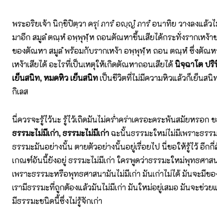
พระอริยเจ้า นิกฺขิปิตฺวา ครุí ภารํ อญฺญํ ภารํ อนาทิย วางลงแล้วไ
มาอีก สมูลํ ตณฺหํ อพฺพุฬฺห ถอนตัณหาขึ้นเสียได้กระทั่งรากเหง้า
ของตัณหา สมูลํ พร้อมกับรากเหง้า อพฺพุฬฺห ถอน ตณฺหํ ซึ่งตัณ
เหง้าเสียได้ อะไรที่เป็นเหตุให้เกิดตัณหาถอนเสียได้
นิจฺฉาโต ปริ
เย็นสนิท, หมดหิว เย็นสนิท
เป็นชีวิตที่ไม่มีความหิวแล้วก็เย็นสนิ
กิเลส
นี่ควรจะรู้ไว้นะ รู้ไว้เถิดมันไม่คร่ำคร่าเครอะคระพ้นสมัยหรอก ขอ
ธรรมะไม่มีเก่า, ธรรมะไม่มีเก่า
ฉะนั้นธรรมะใหม่ไม่มีเพราะธรรมะ
ธรรมะมันอย่างนั้น ตายตัวอย่างนั้นอยู่เรื่อยไป นี่ขอให้รู้ไว้ อีกก
เกณฑ์อันนี้ยังอยู่ ธรรมะไม่มีเก่า ใครพูดว่าธรรมะใหม่พุทธศาสน
เพราะธรรมะหรือพุทธศาสนามันไม่มีเก่า มันเก่าไม่ได้ มันจะมีของให
เรามีธรรมะที่ถูกต้องแล้วมันไม่มีเก่า มันใหม่อยู่เสมอ มันจะช่ว
มีธรรมะชนิดนี้ซึ่งไม่รู้จักเก่า