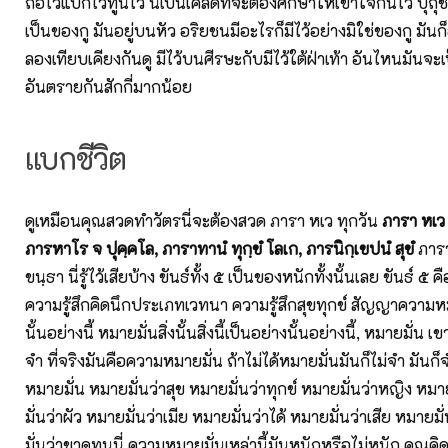
ถือไว้แบกไว้ทูนไว้ นี่เป็นเคล็ดที่จะต้องศึกษาให้เข้าใจกันไว้ ปุถุ
เป็นของกู มันอยู่บนหัว อริยชนมีอะไรก็มีไว้อย่างมิใช่ของกู มันก็อย
ลองเทียบเคียงกันดู มีไว้บนศีรษะกับมีไว้ใต้ฝ่าเท้า อันไหนมันจ
อันตรายกันสักกี่มากน้อย
แบกชีวิต
ดูเหมือนคุณสวดทำวัตรนี่จะต้องสวด ภารา หเว ทุกวัน
ภารา หเว
ภารหาโร จ ปุคฺคโล, ภาราทานํ ทุกฺขํ โลเก, ภารนิกฺเขปนํ สุขํ
ภารา
ขนฺธา นี่รู้ไว้เสียบ้าง ขันธ์ทั้ง ๕ เป็นของหนักทั้งนั้นเลย ขันธ์ ๕ 
ความรู้สึกคิดนึกประเภทเวทนา ความรู้สึกสุขทุกข์ สัญญาความหม
นั้นอย่างนี้ หมายมั่นสิ่งนั้นสิ่งนี้เป็นอย่างนั้นอย่างนี้, หมายมั่น
จำ ที่จริงมันคือความหมายมั่น ถ้าไม่ได้หมายมั่นมันก็ไม่จำ มันก
หมายมั่น หมายมั่นว่าสุข หมายมั่นว่าทุกข์ หมายมั่นว่าหญิง หม
มั่นว่าผัว หมายมั่นว่าเมีย หมายมั่นว่าได้ หมายมั่นว่าเสีย หมาย
มั่นว่าขาดทุนนี่ ความหมายมั่นเหล่านี้มันหนักหรือไม่หนัก คุณคิด