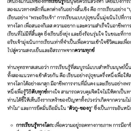
เห็นถึงแก่นแท้ของ
การเรียนรู้
ที่มนุษย์ควรแสวงหา โดยแบ่งการเร
สองแนวทางหลักที่แตกต่างกันอย่างสิ้นเชิง คือ การเรียนอย่าง "
เรียนอย่าง "พระอริยเจ้า" การเรียนแบบปุถุชนนั้นมุ่งเน้นไปที่ก
ทางโลก เพื่อสนองกิเลส ความอยาก และความสำเร็จในอาชีพการง
เรียนที่ไม่มีที่สิ้นสุด ยิ่งเรียนยิ่งยุ่ง และยิ่งร้อนรุ่มใจ ในขณะที
อริยเจ้ามุ่งเน้นการเรียนเท่าที่จำเป็นเพื่อความเข้าใจชีวิตและเพื่อ
ไปสู่ความสงบเย็นและอิสรภาพจาก
ความทุกข์
ท่านพุทธทาสเสนอว่า การเรียนรู้ที่สมบูรณ์แบบสำหรับมนุษย์นั
ทั้งสองแนวทางเข้าด้วยกัน คือ เรียนอย่างปุถุชนครึ่งหนึ่งเพื่อใ
ทางโลกได้อย่างผาสุก มีอาชีพการงานที่มั่นคง และเรียนอย่างพระ
หนึ่งเพื่อรู้วิธี
ดับทุกข์
ทางใจ สามารถควบคุมจิตใจไม่ให้ตกเป็นท
ท่านได้ชี้ให้เห็นถึงรากเหง้าของปัญหาทั้งปวงว่าเกิดจากความไม่รู
ทำไม" และการยึดมั่นถือมั่นใน "
ตัวกู-ของกู
" ซึ่งเป็นภาระอันหนั
การเรียนรู้ทางโลก:
เพื่อความอยู่รอดทางกายภาพ การมีอาชีพ