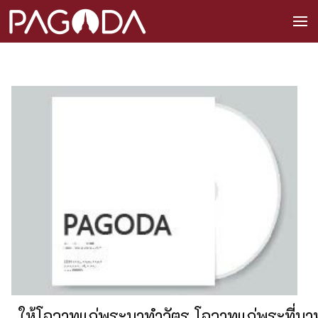
ให้โอวาทแก่พระมาทำวัตร โอวาทแก่พระที่มาทำ