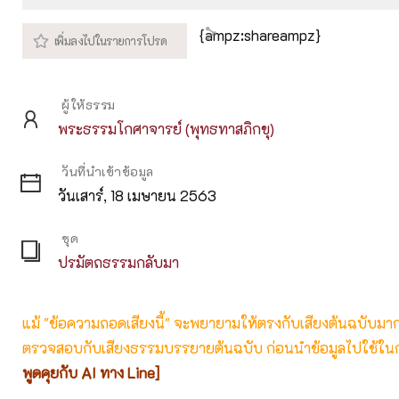
Play
M
{ampz:shareampz}
ผู้ให้ธรรม
พระธรรมโกศาจารย์ (พุทธทาสภิกขุ)
วันที่นำเข้าข้อมูล
วันเสาร์, 18 เมษายน 2563
ชุด
ปรมัตถธรรมกลับมา
แม้ "ข้อความถอดเสียงนี้" จะพยายามให้ตรงกับเสียงต้นฉบับมากที่
ตรวจสอบกับเสียงธรรมบรรยายต้นฉบับ ก่อนนำข้อมูลไปใช้ในก
พูดคุยกับ AI ทาง Line]