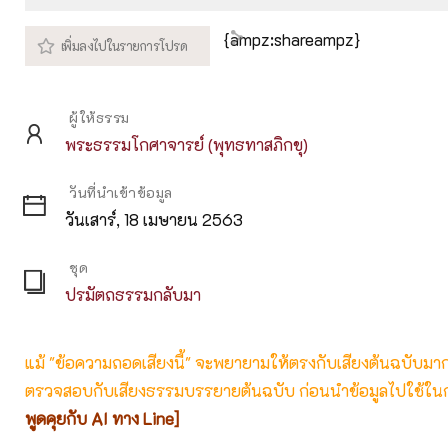
Play
M
{ampz:shareampz}
ผู้ให้ธรรม
พระธรรมโกศาจารย์ (พุทธทาสภิกขุ)
วันที่นำเข้าข้อมูล
วันเสาร์, 18 เมษายน 2563
ชุด
ปรมัตถธรรมกลับมา
แม้ "ข้อความถอดเสียงนี้" จะพยายามให้ตรงกับเสียงต้นฉบับมากที่
ตรวจสอบกับเสียงธรรมบรรยายต้นฉบับ ก่อนนำข้อมูลไปใช้ในก
พูดคุยกับ AI ทาง Line]