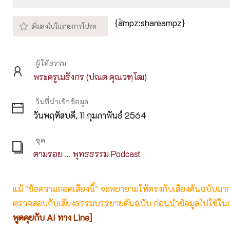
Play
M
{ampz:shareampz}
ผู้ให้ธรรม
พระครูเมธังกร (ปณต คุณวฑฺโฒ)
วันที่นำเข้าข้อมูล
วันพฤหัสบดี, 11 กุมภาพันธ์ 2564
ชุด
ตามรอย ... พุทธธรรม Podcast
แม้ "ข้อความถอดเสียงนี้" จะพยายามให้ตรงกับเสียงต้นฉบับมากที่
ตรวจสอบกับเสียงธรรมบรรยายต้นฉบับ ก่อนนำข้อมูลไปใช้ในก
พูดคุยกับ AI ทาง Line]