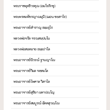
พระราชพุทธิวรคุณ (อมโรภิกขุ)
พระพรหมพัชรญาณมุนี (ฌอน ชยสาโร)
พระอาจารย์สำราญ ธมฺมธุโร
หลวงพ่อจรัล จรณสมฺปนฺโน
หลวงพ่อสมหมาย ธมฺมปาโล
พระอาจารย์นิวรณ์ ฐานญาโณ
พระอาจารย์วิมล จตฺตมโล
พระอาจารย์ไพศาล วิสาโล
พระอาจารย์สุริยา มหาปญฺโญ
พระอาจารย์สมบูรณ์ ฉัตตสุวณฺโณ