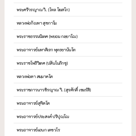
พระศรีวรญาณ วิ. (ไหล โฆสโก)
หลวงพ่อกัณหา สุขกาโม
พระราชธรรมนิเทศ (พยอม กลฺยาโณ)
พระอาจารย์มหาดิเรก พุทธยานันโท
พระราชโพธิวิเทศ (ปสันโนภิกขุ)
หลวงพ่อดา สมฺมาคโต
พระราชภาวนาวชิรญาณ วิ. (สุรศักดิ์ เขมรํสี)
พระอาจารย์สุจิตโต
พระอาจารย์ประสงค์ ปริปุณฺโณ
พระอาจารย์เอนก เตชวโร