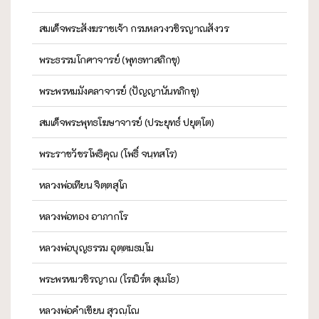
สมเด็จพระสังฆราชเจ้า กรมหลวงวชิรญาณสังวร
พระธรรมโกศาจารย์ (พุทธทาสภิกขุ)
พระพรหมมังคลาจารย์ (ปัญญานันทภิกขุ)
สมเด็จพระพุทธโฆษาจารย์ (ประยุทธ์ ปยุตฺโต)
พระราชวัชรโพธิคุณ (โพธิ์ จนฺทสโร)
หลวงพ่อเทียน จิตฺตสุโภ
หลวงพ่อทอง อาภากโร
หลวงพ่อบุญธรรม อุตฺตมธมฺโม
พระพรหมวชิรญาณ (โรเบิร์ต สุเมโธ)
หลวงพ่อคำเขียน สุวณฺโณ