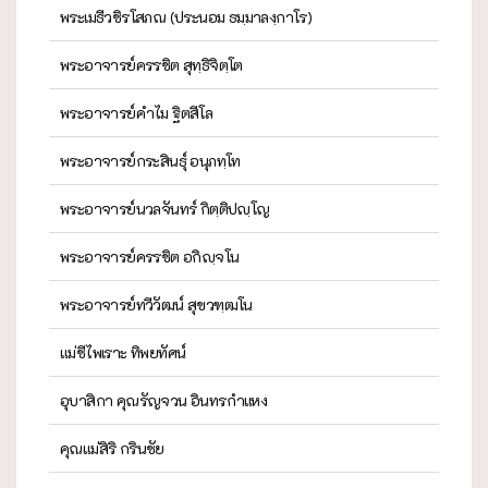
พระเมธีวชิรโสภณ (ประนอม ธมฺมาลงฺกาโร)
พระอาจารย์ครรชิต สุทฺธิจิตฺโต
พระอาจารย์คำไม ฐิตสีโล
พระอาจารย์กระสินธุ์ อนุภทฺโท
พระอาจารย์นวลจันทร์ กิตฺติปญฺโญ
พระอาจารย์ครรชิต อกิญฺจโน
พระอาจารย์ทวีวัฒน์ สุขวฑฺฒโน
แม่ชีไพเราะ ทิพยทัศน์
อุบาสิกา คุณรัญจวน อินทรกำแหง
คุณแม่สิริ กรินชัย