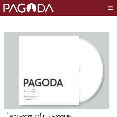
โทณพราหมณ์แบ่งพระธาตุ