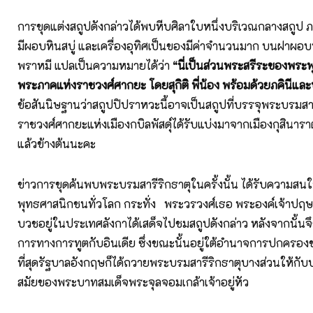
การขุดแต่งสถูปดังกล่าวได้พบหีบศิลาใบหนึ่งบริเวณกลางสถูป 
มีผอบหินสบู่ และเครื่องอุทิศเป็นของมีค่าจำนวนมาก บนฝาผอบน
พราหมี แปลเป็นความหมายได้ว่า
“นี่เป็นส่วนพระสรีระของพระพุ
พระภาคแห่งราชวงศ์ศากยะ โดยสุกิติ พี่น้อง พร้อมด้วยภคินีแล
ข้อสันนิษฐานว่าสถูปปิปราหวะนี้อาจเป็นสถูปที่บรรจุพระบรมสารี
ราชวงศ์ศากยะแห่งเมืองกบิลพัสดุ์ได้รับแบ่งมาจากเมืองกุสินารา
แล้วข้างต้นนะคะ
ข่าวการขุดค้นพบพระบรมสารีริกธาตุในครั้งนั้น ได้รับความสน
พุทธศาสนิกชนทั่วโลก กระทั่ง พระวรวงศ์เธอ พระองค์เจ้าปฤษ
บวชอยู่ในประเทศลังกาได้เสด็จไปชมสถูปดังกล่าว หลังจากนั้นจึ
การทางการทูตกับอินเดีย ซึ่งขณะนั้นอยู่ใต้อำนาจการปกครอ
ที่สุดรัฐบาลอังกฤษก็ได้ถวายพระบรมสารีริกธาตุบางส่วนให้กั
สมัยของพระบาทสมเด็จพระจุลจอมเกล้าเจ้าอยู่หัว