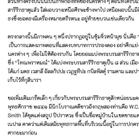
ส่วนทางครึ่งบนนั้นเป็นภาพกองทัพของนครต่าง ๆ ตอนที่ได้รับ
สารีริกธาตุแล้ว ใส่ผอบวางเหนือศีรษะช้างพาไป เหนือผอบนั้นมีฉั
ธงซึ่งยอดธงมีเครื่องหมายตรีรตนะ อยู่ท้ายขบวนเช่นเดียวกัน
ตรงกลางนั้นมีภาพคน ๆ หนึ่งปรากฏอยู่ในซุ้มจั่วหน้ามุข นั่นค
เป็นการแสดงภาพตอนที่แสดงบทบาทการปรองดอง อย่าศึกแย่
นครต่าง ๆ เพื่อไม่ให้ต้องรบกัน โดยยอมแบ่งพระบรมสารีริกธาตุ
ซึ่ง “โทณพราหมณ์” ได้แบ่งพระบรมสารีริกธาตุเป็น ๘ ส่วน เมืองต
ได้แก่ มคธ เวสาลี อัลลกัปปะ เวฏฐทีปะ กบิลพัสดุ์ รามคาม และปา
เก็บไว้ที่กุสินารา
ขอเพิ่มเติมเกร็ดเล็ก ๆ เกี่ยวกับพระบรมสารีริกธาตุสักหน่อยนะคะ
พุทธศักราช ๒๔๔๑ มีนักโบราณคดีชาวอังกฤษสองท่านคือ W.C.
Smith ได้ขุดแต่งสถูป ปิปราหวะ ซึ่งเป็นชื่อหมู่บ้านในเขตชายแ
เนปาล คาดว่าแต่เดิมสมัยพุทธกาลพื้นที่บริเวณนี้อยู่ในการปก
ศากยะมาก่อน