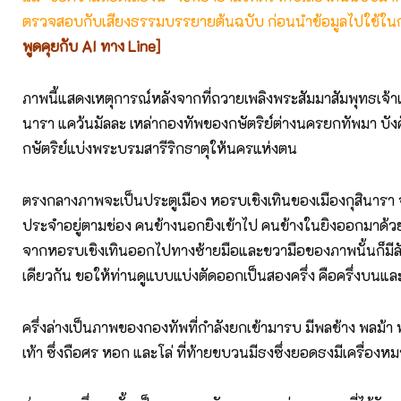
ตรวจสอบกับเสียงธรรมบรรยายต้นฉบับ ก่อนนำข้อมูลไปใช้ในก
พูดคุยกับ AI ทาง Line]
ภาพนี้แสดงเหตุการณ์หลังจากที่ถวายเพลิงพระสัมมาสัมพุทธเจ้าแล้
นารา แคว้นมัลละ เหล่ากองทัพของกษัตริย์ต่างนครยกทัพมา บังค
กษัตริย์แบ่งพระบรมสารีริกธาตุให้นครแห่งตน
ตรงกลางภาพจะเป็นประตูเมือง หอรบเชิงเทินของเมืองกุสินารา จ
ประจำอยู่ตามช่อง คนข้างนอกยิงเข้าไป คนข้างในยิงออกมาด้ว
จากหอรบเชิงเทินออกไปทางซ้ายมือและขวามือของภาพนั้นก็ม
เดียวกัน ขอให้ท่านดูแบบแบ่งตัดออกเป็นสองครึ่ง คือครึ่งบนและ
ครึ่งล่างเป็นภาพของกองทัพที่กำลังยกเข้ามารบ มีพลช้าง พลม้
เท้า ซึ่งถือศร หอก และโล่ ที่ท้ายขบวนมีธงซึ่งยอดธงมีเครื่อง