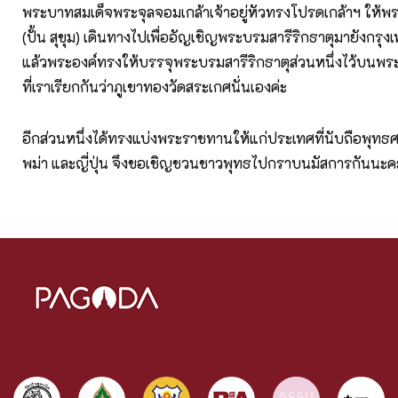
พระบาทสมเด็จพระจุลจอมเกล้าเจ้าอยู่หัวทรงโปรดเกล้าฯ ให้พระ
(ปั้น สุขุม) เดินทางไปเพื่ออัญเชิญพระบรมสารีริกธาตุมายังกรุงเ
แล้วพระองค์ทรงให้บรรจุพระบรมสารีริกธาตุส่วนหนึ่งไว้บนพ
ที่เราเรียกกันว่าภูเขาทองวัดสระเกศนั่นเองค่ะ
อีกส่วนหนึ่งได้ทรงแบ่งพระราชทานให้แก่ประเทศที่นับถือพุทธศ
พม่า และญี่ปุ่น จึงขอเชิญชวนชาวพุทธไปกราบนมัสการกันนะค