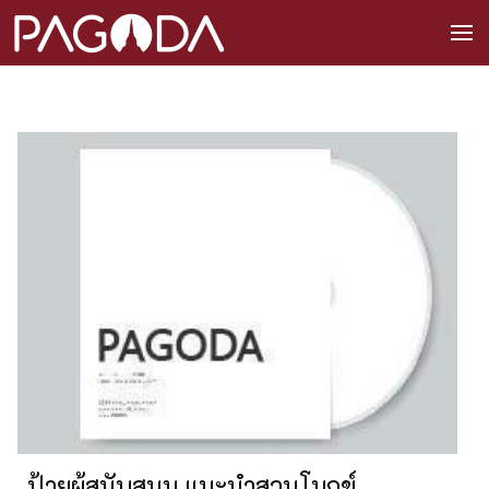
ป้ายผู้สนับสนุน แนะนำสวนโมกข์