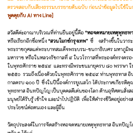
ตรวจสอบกับเสียงธรรมบรรยายต้นฉบับ ก่อนนำข้อมูลไปใช้ในก
พูดคุยกับ AI ทาง Line]
สวัสดีค่ะอาณาบริเวณที่ท่านยืนอยู่นี้คือ
“หอจดหมายเหตุพุทธทา
หรือเรียกอีกชื่อหนึ่ง
“สวนโมกข์กรุงเทพ”
ซึ่ งสร้างขึ้นในวาร
พระราชกุศลแด่พระบาทสมเด็จพระบรม-ชนกาธิเบศร มหาภูมิพ
มหาราช หรือในหลวงรัชกาลที่ ๙ ในวโรกาสที่พระองค์ทรงครอ
ในพุทธศักราช ๒๕๔๙ และทรงมีพระชนมายุครบ ๘๐ พรรษา ใ
๒๕๕๐ รวมถึงเนื่องด้วยในพุทธศักราช ๒๕๔๙ ท่านพุทธทาส อ
กาลครบ ๑๐๐ ปี ซึ่งในปีนี้องค์การยูเนสโก ได้ประกาศเกียรติคุ
พุทธทาส อินทปัญโญ เป็นบุคคลดีเด่นของโลก ด้านอุทิศตนสั่
มนุษย์ได้รับรู้ เข้าใจ และนำไปปฏิบัติ เพื่อให้ดำรงชีวิตอยู่อย่าง
ประโยชน์ต่อตนเอง และผู้อื่น
วัตถุประสงค์ในการจัดสร้างหอจดหมายเหตุพุทธทาส อินทปัญโ
หลัก ๆ ได้แก่