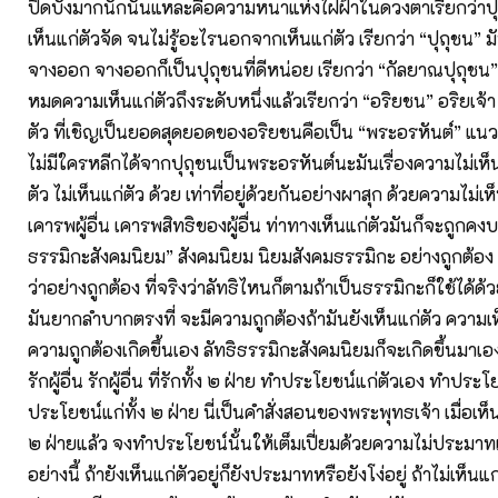
ปิดบังมากนักนั่นแหละคือความหนาแห่งไฝฝ้าในดวงตาเรียกว่าปุ
เห็นแก่ตัวจัด จนไม่รู้อะไรนอกจากเห็นแก่ตัว เรียกว่า “ปุถุชน”
จางออก จางออกก็เป็นปุถุชนที่ดีหน่อย เรียกว่า “กัลยาณปุถุชน” ด
หมดความเห็นแก่ตัวถึงระดับหนึ่งแล้วเรียกว่า “อริยชน” อริยเจ
ตัว ที่เชิญเป็นยอดสุดยอดของอริยชนคือเป็น “พระอรหันต์” แนวมัน
ไม่มีใครหลีกได้จากปุถุชนเป็นพระอรหันต์นะมันเรื่องความไม่เห็นแ
ตัว ไม่เห็นแก่ตัว ด้วย เท่าที่อยู่ด้วยกันอย่างผาสุก ด้วยความไม่เห
เคารพผู้อื่น เคารพสิทธิของผู้อื่น ท่าทางเห็นแก่ตัวมันก็จะถูกคงบค
ธรรมิกะสังคมนิยม” สังคมนิยม นิยมสังคมธรรมิกะ อย่างถูกต้อง
ว่าอย่างถูกต้อง ที่จริงว่าลัทธิไหนก็ตามถ้าเป็นธรรมิกะก็ใช้ได้ด้วย
มันยากลำบากตรงที่ จะมีความถูกต้องถ้ามันยังเห็นแก่ตัว ความเห
ความถูกต้องเกิดขึ้นเอง ลัทธิธรรมิกะสังคมนิยมก็จะเกิดขึ้นมาเอ
รักผู้อื่น รักผู้อื่น ที่รักทั้ง ๒ ฝ่าย ทำประโยชน์แก่ตัวเอง ทำประโย
ประโยชน์แก่ทั้ง ๒ ฝ่าย นี่เป็นคำสั่งสอนของพระพุทธเจ้า เมื่อเห
๒ ฝ่ายแล้ว จงทำประโยชน์นั้นให้เต็มเปี่ยมด้วยความไม่ประมาทเ
อย่างนี้ ถ้ายังเห็นแก่ตัวอยู่ก็ยังประมาทหรือยังโง่อยู่ ถ้าไม่เห็นแ