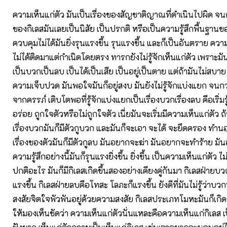
ความเห็นแก่ตัว มันเป็นเรื่องของสัญชาติญาณที่ดำเนินไปผิด จนก
ของกิเลสมันเลยเป็นนิสัย เป็นปรกติ หรือเป็นความรู้สึกพื้นฐาน
ควบคุมไม่ได้มันยิ่งรุนแรงขึ้น รุนแรงขึ้น และก็เป็นอันตราย ความรู
ไม่ได้ติดมาแต่กำเนิดโดยตรง ทารกยังไม่รู้จักเห็นแก่ตัว เพราะมัน
เป็นบวกเป็นลบ เป็นได้เป็นเสีย เป็นอยู่เป็นตาย แต่ถ้ามันไม่สบาย
ความเจ็บปวด มันพอใจมันก็อยู่สงบ มันยังไม่รู้จักแบ่งแยก จ
จากครรภ์ เติบโตพอที่รู้จักแบ่งแยกเป็นเรื่องบวกเรื่องลบ คือเริ่มร
อร่อย ถูกใจตัวหรือไม่ถูกใจตัว เนี่ยมันจะเริ่มมีความเห็นแก่ตัว ถ
เรื่องบวกมันก็มีตัวกูบวก และมันก็จะเอา จะได้ จะยึดครอง ทำนอง
เรื่องของตัวมันก็มีตัวกูลบ มันอยากจะฆ่า มันอยากจะทำร้าย 
ความรู้สึกอย่างนี้มันก็รุนแรงยิ่งขึ้น ยิ่งขึ้น เป็นความเห็นแก่ตัว ไม่
ปกติอะไร มันก็มีกิเลสเกิดขึ้นสองอย่างเคียงคู่กันมา กิเลสฝ่ายบว
แรงขึ้น กิเลสฝ่ายลบคือโทสะ โลภะก็แรงขึ้น ยังดีที่มันไม่รู้ว่าบ
สงสัยจิตใจพัวพันอยู่ด้วยความสงสัย กิเลสประเภทโมหะมันก็เกิดขึ
ให้มองเห็นชัดว่า ความเห็นแก่ตัวนั่นแหละคือความเห็นแก่กิเลส 