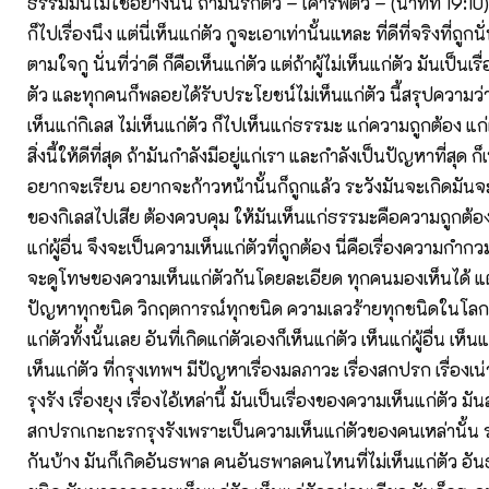
ธรรมมันไม่ใช่อย่างนั้น ถ้ามันรักตัว – เคารพตัว – (นาทีที่ 19:10
ก็ไปเรื่องนึง แต่นี่เห็นแก่ตัว กูจะเอาเท่านั้นแหละ ที่ดีที่จริงที่ถูกนั
ตามใจกู นั่นที่ว่าดี ก็คือเห็นแก่ตัว แต่ถ้าผู้ไม่เห็นแก่ตัว มันเป็นเรื
ตัว และทุกคนก็พลอยได้รับประโยชน์ไม่เห็นแก่ตัว นี้สรุปความว่า 
เห็นแก่กิเลส ไม่เห็นแก่ตัว ก็ไปเห็นแก่ธรรมะ แก่ความถูกต้อง แก่ผู้
สิ่งนี้ให้ดีที่สุด ถ้ามันกำลังมีอยู่แก่เรา และกำลังเป็นปัญหาที่สุด ก
อยากจะเรียน อยากจะก้าวหน้านั้นก็ถูกแล้ว ระวังมันจะเกิดมันจะ
ของกิเลสไปเสีย ต้องควบคุม ให้มันเห็นแก่ธรรมะคือความถูกต้อง 
แก่ผู้อื่น จึงจะเป็นความเห็นแก่ตัวที่ถูกต้อง นี่คือเรื่องความกำกว
จะดูโทษของความเห็นแก่ตัวกันโดยละเอียด ทุกคนมองเห็นได้ แ
ปัญหาทุกชนิด วิกฤตการณ์ทุกชนิด ความเลวร้ายทุกชนิดในโล
แก่ตัวทั้งนั้นเลย อันที่เกิดแก่ตัวเองก็เห็นแก่ตัว เห็นแก่ผู้อื่น เห็
เห็นแก่ตัว ที่กรุงเทพฯ มีปัญหาเรื่องมลภาวะ เรื่องสกปรก เรื่องเน่
รุงรัง เรื่องยุง เรื่องไอ้เหล่านี้ มันเป็นเรื่องของความเห็นแก่ตัว ม
สกปรกเกะกะรกรุงรังเพราะเป็นความเห็นแก่ตัวของคนเหล่านั้น
กันบ้าง มันก็เกิดอันธพาล คนอันธพาลคนไหนที่ไม่เห็นแก่ตัว อั