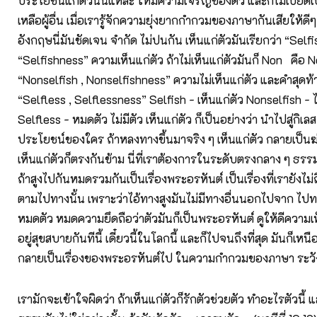
ประโยชน์แก่ตัวนั่นแหละ ให้มีความเจริญของตัว และก็ไม่เบียดเบีย
เหลือผู้อื่น เมื่อเรารู้จักความยุ่งยากกำกวมของภาษากันเสียให้ดีๆ
อังกฤษนี่มันชัดเจน จำกัด ไม่ปนกัน เห็นแก่ตัวมันเรียกว่า “Selfi
“Selfishness” ความเห็นแก่ตัว ถ้าไม่เห็นแก่ตัวมันก็ Non คือ N
“Nonselfish , Nonselfishness” ความไม่เห็นแก่ตัว และคำสุดท้าย
“Selfless , Selflessness” Selfish - เห็นแก่ตัว Nonselfish - ไ
Selfless - หมดตัว ไม่มีตัว เห็นแก่ตัว ก็เป็นอย่างว่า นำไปสู่กิเลส 
ประโยชน์ของใคร ถ้าหลงทางขึ้นมาจริง ๆ เห็นแก่ตัว กลายเป็นฆ่
เห็นแก่ตัวก็ตรงกันข้าม นี่ที่เราต้องการในระดับตรงกลาง ๆ ธรรม
ถ้าสูงไปกันหมดรวมกันเป็นเรื่องพระอรหันต์ เป็นเรื่องที่เรายังไม่ถ
ตามไปทางนั้น เพราะว่าไอ้ทางสูงมันไม่มีทางอื่นนอกไปจาก ไปทา
หมดตัว หมดความยึดถือว่าตัวมันก็เป็นพระอรหันต์ ดูให้ดีความเห
อยู่สุขสบายกันทีนี้ เดี๋ยวนี้ในโลกนี้ และก็ไปจนถึงที่สุด มันก็เห
กลายเป็นเรื่องของพระอรหันต์ไป ในความกำกวมของภาษา ระวัง
เรามักจะเข้าใจผิดว่า ถ้าเห็นแก่ตัวก็รักตัวช่วยตัว ทำอะไรตัวนี้ แ