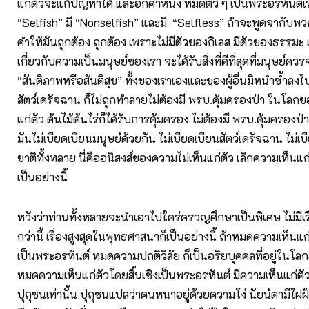
หวังว่าท่านทั้งหลายจะนำเอาไปใคร่ครวญศึกษาเป็นพิเศษ ไม่มีเ
กว่านี้ เรื่องสูงสุดในพุทธศาสนาก็เป็นอย่างนี้ ถ้าหมดความเห็นแก่
เป็นพระอรหันต์ หมดความปกติวิสัย ก็เป็นอริยบุคคลที่อยู่ในโลก
หมดความเห็นแก่ตัวโดยสิ้นเชิงเป็นพระอรหันต์ มีความเห็นแก่ตัวเท
ปุถุชนเท่านั้น ปุถุชนแปลว่าคนหนาอยู่ด้วยความโง่ นัยน์ตามีไฝฝ