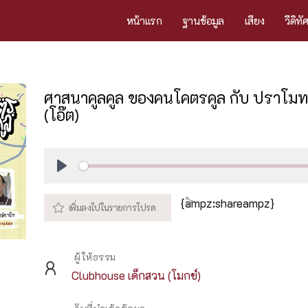
หน้าแรก
ฐานข้อมูล
เสียง
วีดิทั
ศาสนาคูลคูล ของคนโคตรคูล กับ ปราโมท
(โอ๊ต)
Play
{ampz:shareampz}
ผู้ให้ธรรม
Clubhouse เด็กสวน (โมกข์)