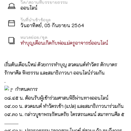
วัด/สถานที่บรรยายธรรม
ออนไลน์
วันที่นำเข้าข้อมูล
วันอาทิตย์, 05 กันยายน 2564
หมวดย่อย/ชุด
ทำบุญเดือนเกิดกับพ่อแม่ครูอาจารย์ออนไลน์
เริ่มต้นเดือนใหม่ ด้วยการทำบุญ สวดมนต์ทำวัตร ตักบาตร
รักษาศีล ฟังธรรม และสมาธิภาวนา ออนไลน์ร่วมกัน
.
กำหนดการ
๐๘.๔๕ น. ต้อนรับผู้เข้าร่วมศาสนพิธีผ่านทางออนไลน์
๐๙.๐๐ น. สวดมนต์ ทำวัตรเช้า (แปล) และสมาธิภาวนาร่วมกัน
๐๙.๓๐ น. กล่าวบูชาพระรัตนตรัย ไตรสรณคมน์ สมาทานศีล ๕
............
๐๙.๔๐ น. ปรารภธรรม “จากสวนโมกข์ สู่สวนแก้ว จนถึงการ