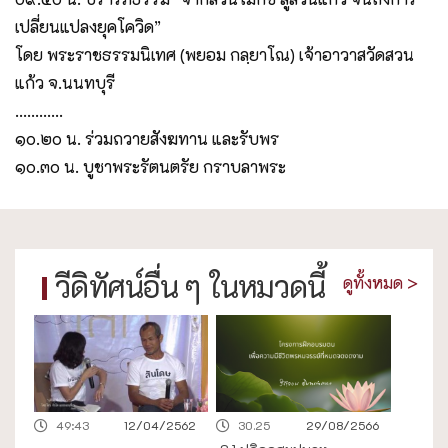
เปลี่ยนแปลงยุคโควิด”
โดย พระราชธรรมนิเทศ (พยอม กลฺยาโณ) เจ้าอาวาสวัดสวน
แก้ว จ.นนทบุรี
............
๑๐.๒๐ น. ร่วมถวายสังฆทาน และรับพร
๑๐.๓๐ น. บูชาพระรัตนตรัย กราบลาพระ
วีดิทัศน์อื่น ๆ ในหมวดนี้
ดูทั้งหมด >
49:43
12/04/2562
30.25
29/08/2566