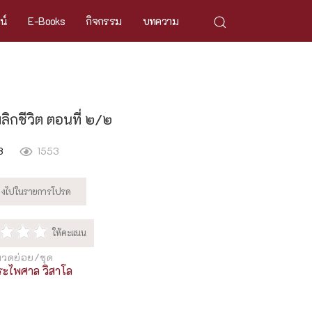
ศน์
E-Books
กิจกรรม
บทความ
ลิกชีวิต ตอนที่ ๒/๒
8
1553
วดย่อย/ชุด
ระไพศาล วิสาโล