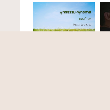
22.01
18/01/2568
1:0
ดูหนั
พุทธธรรม-พุทธทาส (ตอนที่ ๑๓)
สุทธิ