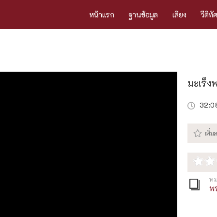
หน้าแรก
ฐานข้อมูล
เสียง
วีดิทั
มะเร็งพ
32:0
หม
พ