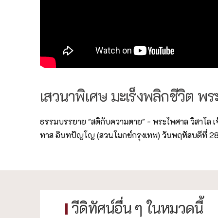
เสวนาพิเศษ มะเร็งพลิกชีวิต พ
ธรรมบรรยาย "สติกับความตาย" - พระไพศาล วิสาโล เจ
ทาส อินทปัญโญ (สวนโมกข์กรุงเทพ) วันพฤหัสบดีที่ 
วีดิทัศน์อื่น ๆ ในหมวดนี้