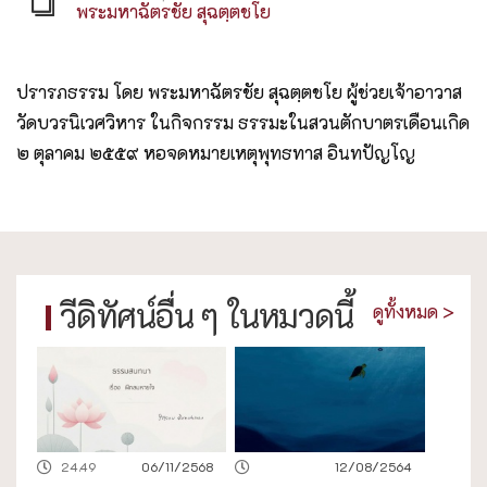
พระมหาฉัตรชัย สุฉตฺตชโย
ปรารภธรรม โดย พระมหาฉัตรชัย สุฉตฺตชโย ผู้ช่วยเจ้าอาวาส
วัดบวรนิเวศวิหาร ในกิจกรรม ธรรมะในสวนตักบาตรเดือนเกิด
๒ ตุลาคม ๒๕๕๙ หอจดหมายเหตุพุทธทาส อินทปัญโญ
วีดิทัศน์อื่น ๆ ในหมวดนี้
ดูทั้งหมด >
24.49
06/11/2568
12/08/2564