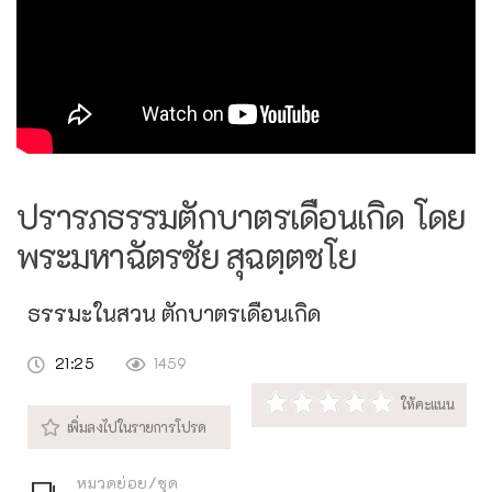
ปรารภธรรมตักบาตรเดือนเกิด โดย
พระมหาฉัตรชัย สุฉตฺตชโย
ธรรมะในสวน ตักบาตรเดือนเกิด
21:25
1459
หมวดย่อย/ชุด