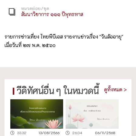
หมวดย่อย/ชุด
สัมนาวิชาการ ๑๑๑ ปีพุทธทาส
รายการข่าวเที่ยง ไทยพีบีเอส รายงานข่าวเรื่อง "วันล้ออายุ"
เมื่อวันที่ ๒๗ พ.ค. ๒๕๖๐
วีดิทัศน์อื่น ๆ ในหมวดนี้
ดูทั้งหมด >
33.32
13/08/2566
26.04
06/11/2568