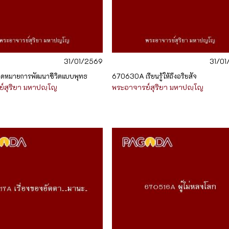
31/01/2569
31/0
ุดหมายการพัฒนาชีวิตแบบพุทธ
670630A เรียนรู้ให้ถึงอริยสัจ
์สุริยา มหาปญฺโญ
พระอาจารย์สุริยา มหาปญฺโญ