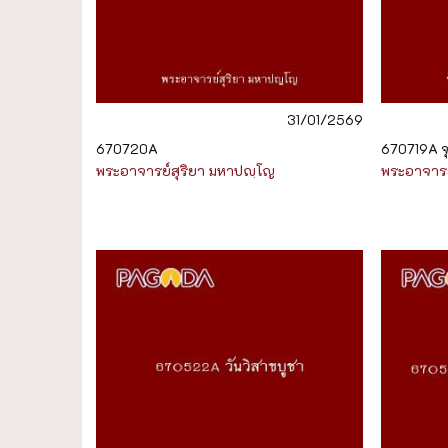
31/01/2569
670720A
670719A จ
พระอาจารย์สุริยา มหาปญฺโญ
พระอาจารย