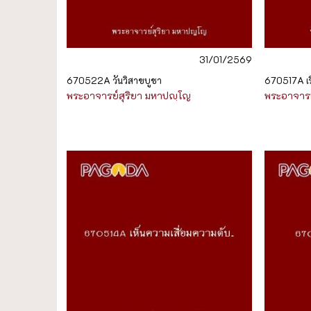
31/01/2569
670522A วันวิสาขบูชา
670517A เรื
พระอาจารย์สุริยา มหาปญฺโญ
พระอาจารย