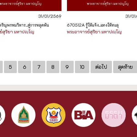
31/01/2569
31/0
ริญพรหมวิหาร..สู่การหลุดพ้น
670512A รู้ให้แจ้ง..แทงให้ทะลุ
์สุริยา มหาปญฺโญ
พระอาจารย์สุริยา มหาปญฺโญ
5
6
7
8
9
10
ต่อไป
สุดท้าย