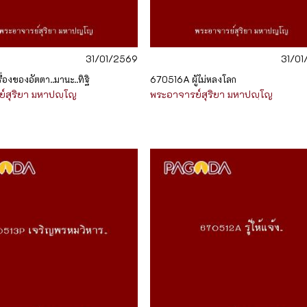
31/01/2569
31/0
่องของอัตตา..มานะ..ทิฐิ
670516A ผู้ไม่หลงโลก
์สุริยา มหาปญฺโญ
พระอาจารย์สุริยา มหาปญฺโญ