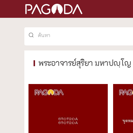
พระอาจารย์สุริยา มหาปญฺโญ