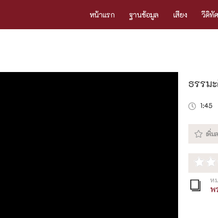
หน้าแรก
ฐานข้อมูล
เสียง
วีดิทั
ธรรมะค
1:45
หม
พร