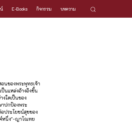
ศน์
E-Books
กิจกรรม
บทความ
ำสอนของพระพุทธเจ้า
่เป็นแหล่งอ้างอิงขั้น
ย่างใดเป็นของ
ักษาปกป้องพระ
ต่อประโยชน์สุขของ
องค์หนึ่ง"-ญาโณทย