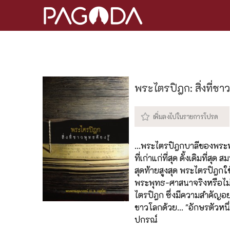
พระไตรปิฎก: สิ่งที่ชาว
...พระไตรปิฎกบาลีของพระพ
ที่เก่าแก่ที่สุด ดั้งเดิมที่สุ
สุดท้ายสูงสุด พระไตรปิฎกใ
พระพุทธ-ศาสนาจริงหรือไม่
ไตรปิฎก ซึ่งมีความสำคัญอ
ชาวโลกด้วย... "อักษรตัวหน
ปกรณ์