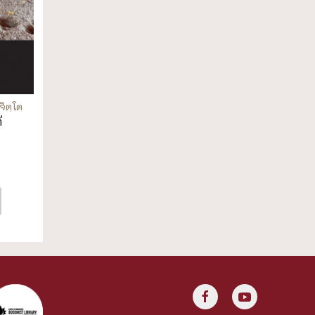
จิตฺโต
้