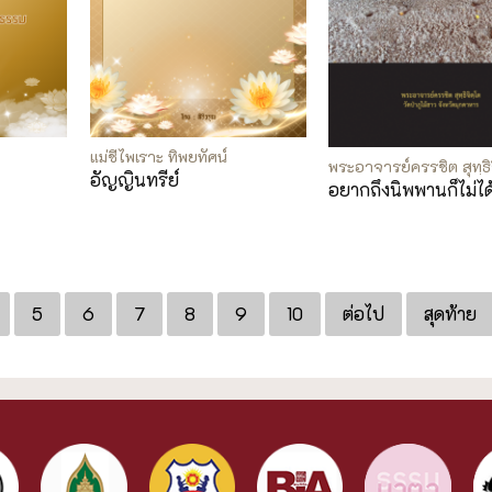
แม่ชีไพเราะ ทิพยทัศน์
พระอาจารย์ครรชิต สุทฺธิ
อัญญินทรีย์
อยากถึงนิพพานก็ไม่ได
5
6
7
8
9
10
ต่อไป
สุดท้าย