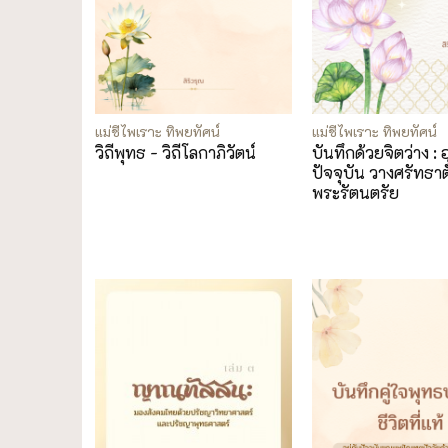
แม่ชีไพเราะ ทิพยทัศน์
แม่ชีไพเราะ ทิพยทัศน์
วิถีพุทธ - วิถีโลกาภิวัตน์
บันทึกด้วยจิตว่าง : อ
ปัจจุบัน วางศรัทธาตั
พระรัตนตรัย