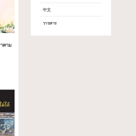
中文
วารสาร
ธาตาม