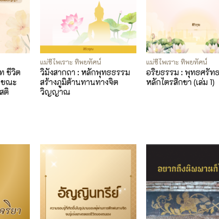
แม่ชีไพเราะ ทิพยทัศน์
แม่ชีไพเราะ ทิพยทัศน์
ท ชีวิต
วิมังสากถา : หลักพุทธธรรม
อริยธรรม : พุทธศรัท
บันขณะ
สร้างภูมิต้านทานทางจิต
หลักไตรสิกขา (เล่ม 1)
สติ
วิญญาณ