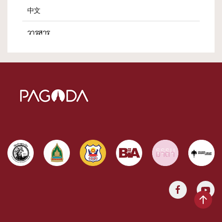
中文
วารสาร