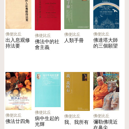
佛使比丘
佛使比丘
佛使比丘
佛使比丘
出入息观修
佛達塔大師
人類手冊
佛法中的社
持法要
的三個願望
會主義
佛使比丘
佛使比丘
佛使比丘
佛使比丘
病中生起的
佛法廿四角
彌勒佛境近
我、我所有
光輝
在鼻尖