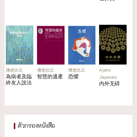
佛使比丘
佛使比丘
佛使比丘
Ajahn
為病者及臨
智慧的遺產
恐懼
Jayasaro
終友人說法
内外无碍
ตัวกรองหนังสือ