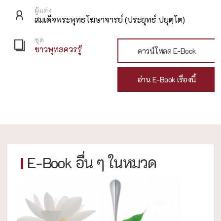
ผู้แต่ง
สมเด็จพระพุทธโฆษาจารย์ (ประยุทธ์ ปยุตฺโต)
ชุด
ชาวพุทธควรรู้
ดาวน์โหลด E-Book
อ่าน E-Book เรื่องนี้
E-Book อื่น ๆ ในหมวด