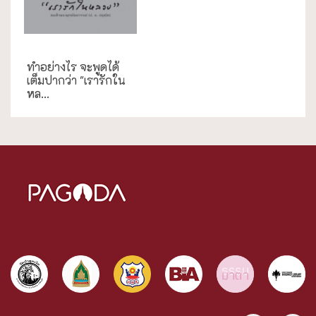
งานประเพณี
ทำอย่างไร จะพูดได้
เต็มปากว่า "เรารักใน
หล...