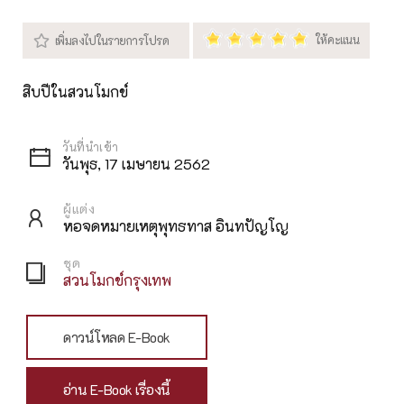
สิบปีในสวนโมกข์
วันพุธ, 17 เมษายน 2562
ผู้แต่ง
หอจดหมายเหตุพุทธทาส อินทปัญโญ
ชุด
สวนโมกข์กรุงเทพ
ดาวน์โหลด E-Book
อ่าน E-Book เรื่องนี้