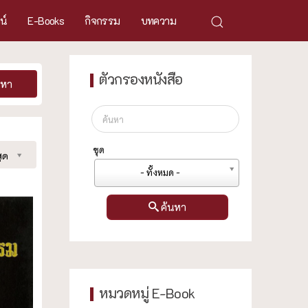
ศน์
E-Books
กิจกรรม
บทความ
ตัวกรองหนังสือ
นหา
ชุด
ุด
- ทั้งหมด -
ค้นหา
หมวดหมู่ E-Book