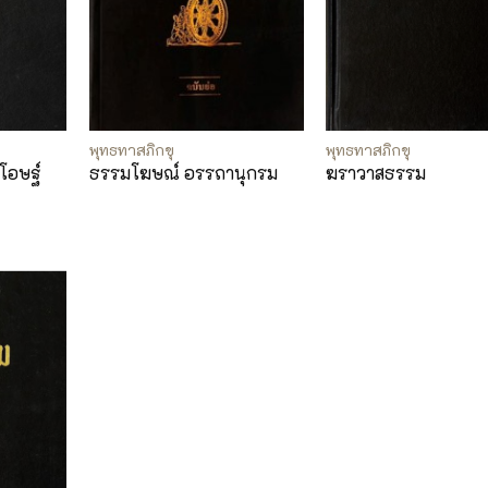
พุทธทาสภิกขุ
พุทธทาสภิกขุ
โอษฐ์
ธรรมโฆษณ์ อรรถานุกรม
ฆราวาสธรรม