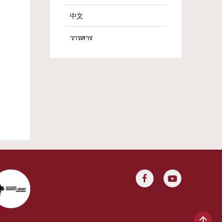
中文
วารสาร