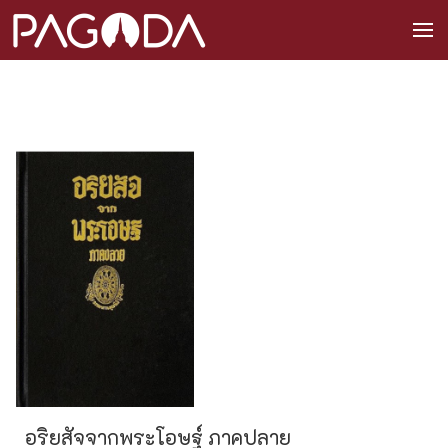
อริยสัจจากพระโอษฐ์ ภาคปลาย