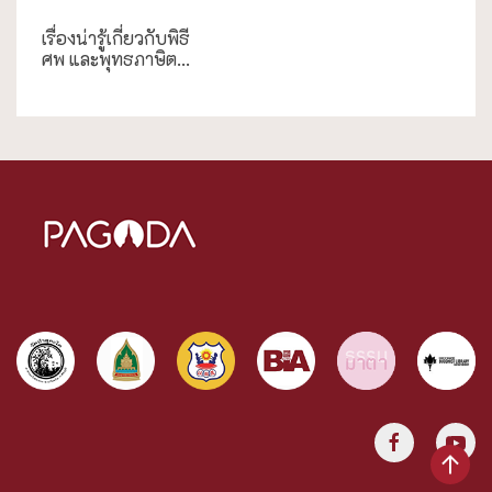
งานประเพณี
เรื่องน่ารู้เกี่ยวกับพิธี
ศพ และพุทธภาษิต...