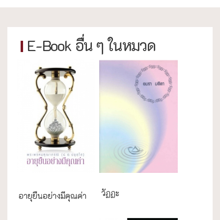
E-Book อื่น ๆ ในหมวด
ความสุข/สุขภาพ
วัฏฏะ
อายุยืนอย่างมีคุณค่า