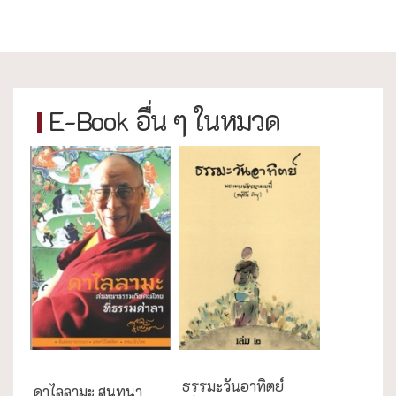
E-Book อื่น ๆ ในหมวด
กรณีศึกษา
ธรรมะวันอาทิตย์
ดาไลลามะ สนทนา