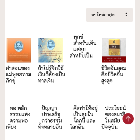
ทุกข์
สำหรับเห็น
แต่สุข
สำหรับเป็น
คำสอนของ
ถ้าไม่รู้จักใช้
ชีวิตอันอุดม
แม่พุทธทาส
เงินก็ต้องเป็น
คือชีวิตอัน
ภิกขุ
ทาสเงิน
สูงสุด
พอ หลัก
ปัญญา
ศีลทำให้อยู่
ประโยชน์
ธรรมแห่ง
ประเสริฐ
เป็นสุขใน
ของสมาธิ
ความพอ
กว่าธรรม
โลกนี้ และ
ในสมัย
เพียง
ทั้งหลายอื่น
โลกอื่น
ปัจจุบัน