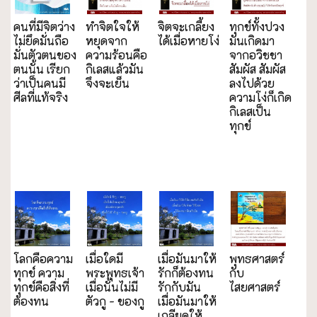
คนที่มีจิตว่าง
ทำจิตใจให้
จิตจะเกลี้ยง
ทุกข์ทั้งปวง
ไม่ยึดมั่นถือ
หยุดจาก
ได้เมื่อหายโง่
มันเกิดมา
มั่นตัวตนของ
ความร้อนคือ
จากอวิชชา
ตนนั้น เรียก
กิเลสแล้วมัน
สัมผัส สัมผัส
ว่าเป็นคนมี
จึงจะเย็น
ลงไปด้วย
ศีลที่แท้จริง
ความโง่ก็เกิด
กิเลสเป็น
ทุกข์
โลกคือความ
เมื่อใดมี
เมื่อมันมาให้
พุทธศาสตร์
ทุกข์ ความ
พระพุทธเจ้า
รักก็ต้องทน
กับ
ทุกข์คือสิ่งที่
เมื่อนั้นไม่มี
รักกับมัน
ไสยศาสตร์
ต้องทน
ตัวกู - ของกู
เมื่อมันมาให้
เกลียดให้