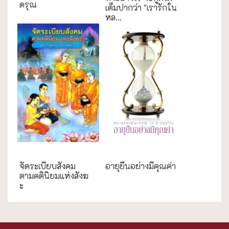
ดรุณ
เต็มปากว่า "เรารักใน
หล...
กรณีศึกษา
ความสุข/สุขภาพ
จัดระเบียบสังคม
อายุยืนอย่างมีคุณค่า
ตามคตินิยมแห่งสังฆ
ะ