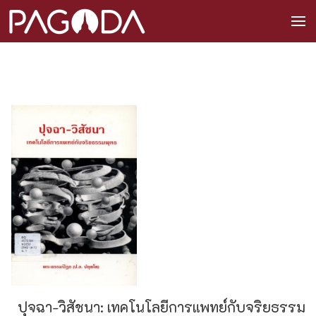
ปุจฉา-วิสัชนา: เทคโนโลยีการแพทย์กับจริยธรรม