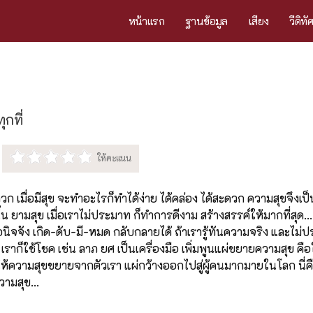
หน้าแรก
ฐานข้อมูล
เสียง
วีดิทั
กที่
ะดวก เมื่อมีสุข จะทำอะไรก็ทำได้ง่าย ได้คล่อง ได้สะดวก ความสุขจึง
น ยามสุข เมื่อเราไม่ประมาท ก็ทำการดีงาม สร้างสรรค์ให้มากที่สุด... 
อนิจจัง เกิด-ดับ-มี-หมด กลับกลายได้ ถ้าเรารู้ทันความจริง และไม่
 เราก็ใช้โชค เช่น ลาภ ยศ เป็นเครื่องมือ เพิ่มพูนแผ่ขยายความสุข คื
ทำให้ความสุขขยายจากตัวเรา แผ่กว้างออกไปสู่ผู้คนมากมายในโลก นี่ค
ามสุข...