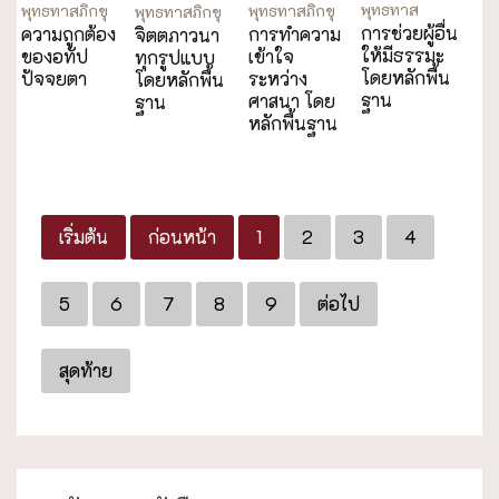
พุทธทาส
พุทธทาสภิกขุ
พุทธทาสภิกขุ
พุทธทาสภิกขุ
การช่วยผู้อื่น
ความถูกต้อง
การทำความ
จิตตภาวนา
ให้มีธรรมะ
ของอทัป
เข้าใจ
ทุกรูปแบบ
โดยหลักพื้น
ปัจจยตา
ระหว่าง
โดยหลักพื้น
ฐาน
ศาสนา โดย
ฐาน
หลักพื้นฐาน
เริ่มต้น
ก่อนหน้า
1
2
3
4
5
6
7
8
9
ต่อไป
สุดท้าย