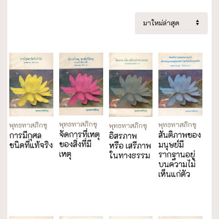
พุทธทาสภิกขุ
พุทธทาสภิกขุ
พุทธทาสภิกขุ
พุทธทาสภิกขุ
จัดการที่เหตุ
สันติภาพของ
การมีกุศล
อิสรภาพ
ของสิ่งที่มี
มนุษย์มี
ชนิดที่แท้จริง
หรือ เสรีภาพ
เหตุ
รากฐานอยู่
ในทางธรรม
บนความไม่
เห็นแก่ตัว