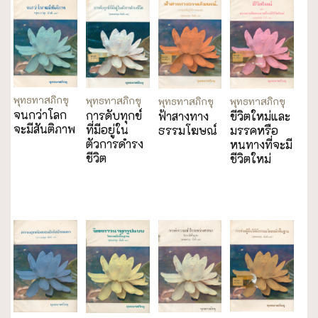
พุทธทาสภิกขุ
พุทธทาสภิกขุ
พุทธทาสภิกขุ
พุทธทาสภิกขุ
จนกว่าโลก
การดับทุกข์
ขีวิตใหม่และ
ฟ้าสางทาง
จะมีสันติภาพ
ที่มีอยู่ใน
มรรคหรือ
ธรรมโฆษณ์
ตัวการดำรง
หนทางที่จะมี
ชีวิต
ชีวิตใหม่