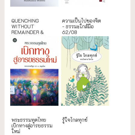
English Books
ธรรมะใกล้มือ
QUENCHING
ความเป็นไปของจิต
WITHOUT
- ธรรมะใกล้มือ
REMAINDER &
62/08
THE FRUIT ...
กรณีศึกษา
ความสุข/สุขภาพ
พระธรรมทูตไทย
รู้ใจไกลทุกข์
เบิกทางสู่อารยธรรม
ใหม่