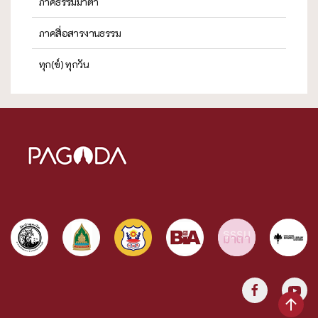
ภาคธรรมมาตา
ภาคสื่อสารงานธรรม
ทุก(ข์) ทุกวัน