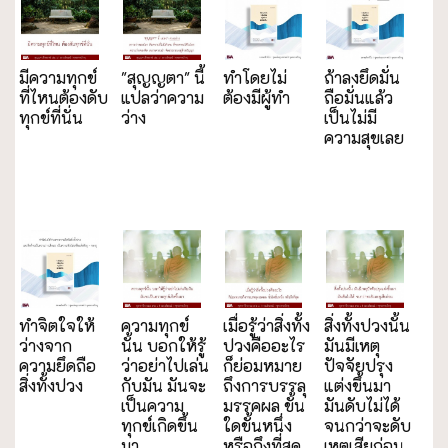
มีความทุกข์
"สุญญตา" นี้
ทำโดยไม่
ถ้าลงยึดมั่น
ที่ไหนต้องดับ
แปลว่าความ
ต้องมีผู้ทำ
ถือมั่นแล้ว
ทุกข์ที่นั่น
ว่าง
เป็นไม่มี
ความสุขเลย
ทำจิตใจให้
ความทุกข์
เมื่อรู้ว่าสิ่งทั้ง
สิ่งทั้งปวงนั้น
ว่างจาก
นั้น บอกให้รู้
ปวงคืออะไร
มันมีเหตุ
ความยึดถือ
ว่าอย่าไปเล่น
ก็ย่อมหมาย
ปัจจัยปรุง
สิ่งทั้งปวง
กับมัน มันจะ
ถึงการบรรลุ
แต่งขึ้นมา
เป็นความ
มรรคผล ขั้น
มันดับไม่ได้
ทุกข์เกิดขึ้น
ใดขั้นหนึ่ง
จนกว่าจะดับ
มา
หรือถึงที่สุด
เหตุเสียก่อน