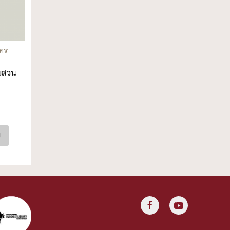
นทร
มสวน
ย