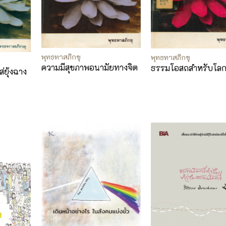
พุทธทาสภิกขุ
พุทธทาสภิกขุ
ความมีสุขภาพอนามัยทางจิต
ธรรมโอสถสำหรับโล
่ยุ้งฉาง