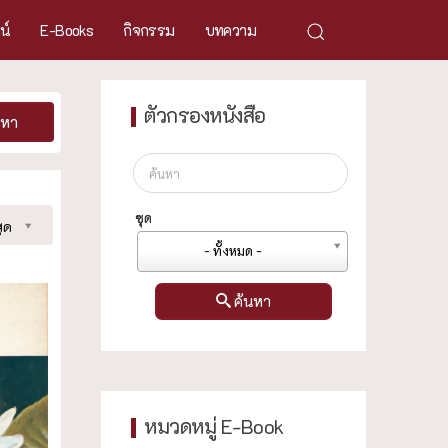
ศน์
E-Books
กิจกรรม
บทความ
ตัวกรองหนังสือ
นหา
ชุด
ุด
- ทั้งหมด -
ค้นหา
หมวดหมู่ E-Book