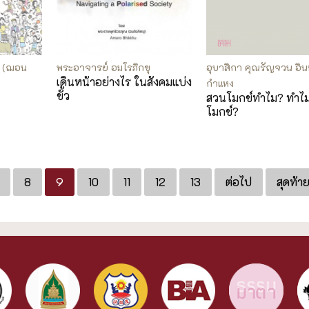
ี (ฌอน
พระอาจารย์ อมโรภิกขุ
อุบาสิกา คุณรัญจวน อิ
เดินหน้าอย่างไร ในสังคมแบ่ง
กำแหง
ขั้ว
สวนโมกข์ทำไม? ทำไ
โมกข์?
8
9
10
11
12
13
ต่อไป
สุดท้า