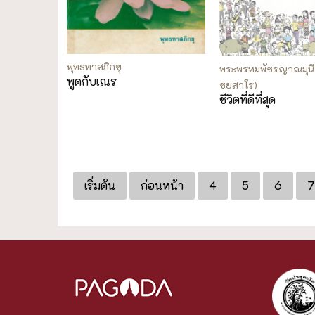
พุทธทาสภิกขุ
พระพรหมพัชรญาณมุน
พูดกับเณร
ชยสาโร)
ชีวิตที่ดีที่สุด
เริ่มต้น
ก่อนหน้า
4
5
6
7