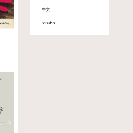
中文
วารสาร
ก