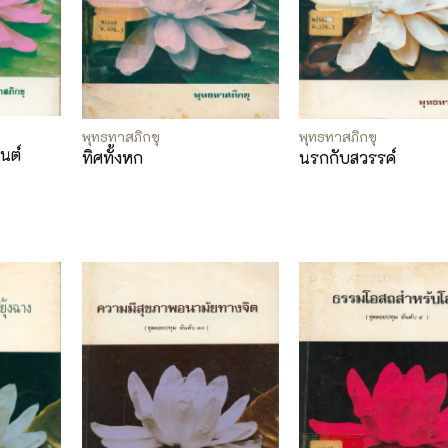
พุทธทาสภิกขุ
พุทธทาสภิกขุ
นต์
ทิศทั้งหก
นรกกับสวรรค์