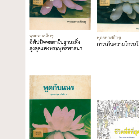
พุทธทาสภิกขุ
พุทธทาสภิกขุ
อิทัปปัจจยตาในฐานะสิ่ง
การเก็บความโกรธใส
สูงสุดแห่งพระพุทธศาสนา