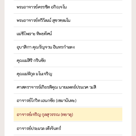
พระอาจารย์ครรชิต อกิญฺจโน
พระอาจารย์ทวีวัฒน์ สุขวฑฺฒโน
แม่ชีไพเราะ ทิพยทัศน์
อุบาสิกา คุณรัญจวน อินทรกำแหง
คุณแม่สิริ กรินชัย
คุณแม่พิกุล มโนเจริญ
ศาสตราจารย์เกียรติคุณ นายแพทย์ประเวศ วะสี
อาจารย์โกวิท เอนกชัย (เขมานันทะ)
อาจารย์เจริญ กุลสุวรรณ (ทยาลุ)
อาจารย์ประมวล เพ็งจันทร์