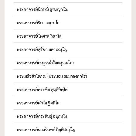
พระอาจารย์นิวรณ์ ฐานญาโณ
พระอาจารย์วิมล จตฺตมโล
พระอาจารย์ไพศาล วิสาโล
พระอาจารย์สุริยา มหาปญฺโญ
พระอาจารย์สมบูรณ์ ฉัตตสุวณฺโณ
พระเมธีวชิรโสภณ (ประนอม ธมฺมาลงฺกาโร)
พระอาจารย์ครรชิต สุทฺธิจิตฺโต
พระอาจารย์คำไม ฐิตสีโล
พระอาจารย์กระสินธุ์ อนุภทฺโท
พระอาจารย์นวลจันทร์ กิตฺติปญฺโญ