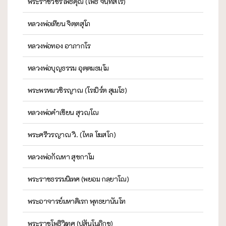
พระราชวัชรโพธิคุณ (โพธิ์ จนฺทสโร)
หลวงพ่อเทียน จิตฺตสุโภ
หลวงพ่อทอง อาภากโร
หลวงพ่อบุญธรรม อุตฺตมธมฺโม
พระพรหมวชิรญาณ (โรเบิร์ต สุเมโธ)
หลวงพ่อคำเขียน สุวณฺโณ
พระศรีวรญาณ วิ. (ไหล โฆสโก)
หลวงพ่อกัณหา สุขกาโม
พระราชธรรมนิเทศ (พยอม กลฺยาโณ)
พระอาจารย์มหาดิเรก พุทธยานันโท
พระราชโพธิวิเทศ (ปสันโนภิกขุ)