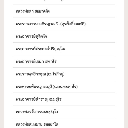
หลวงพ่อดา สมฺมาคโต
พระราชภาวนาวชิรญาณ วิ. (สุรศักดิ์ เขมรํสี)
พระอาจารย์สุจิตโต
พระอาจารย์ประสงค์ ปริปุณฺโณ
พระอาจารย์เอนก เตชวโร
พระราชพุทธิวรคุณ (อมโรภิกขุ)
พระพรหมพัชรญาณมุนี (ฌอน ชยสาโร)
พระอาจารย์สำราญ ธมฺมธุโร
หลวงพ่อจรัล จรณสมฺปนฺโน
หลวงพ่อสมหมาย ธมฺมปาโล