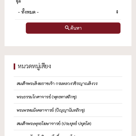
ชุด
ค้นหา
หมวดหมู่เสียง
สมเด็จพระสังฆราชเจ้า กรมหลวงวชิรญาณสังวร
พระธรรมโกศาจารย์ (พุทธทาสภิกขุ)
พระพรหมมังคลาจารย์ (ปัญญานันทภิกขุ)
สมเด็จพระพุทธโฆษาจารย์ (ประยุทธ์ ปยุตฺโต)