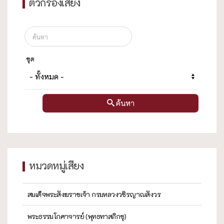
ตัวกรองเสียง
ชุด
ค้นหา
หมวดหมู่เสียง
สมเด็จพระสังฆราชเจ้า กรมหลวงวชิรญาณสังวร
พระธรรมโกศาจารย์ (พุทธทาสภิกขุ)