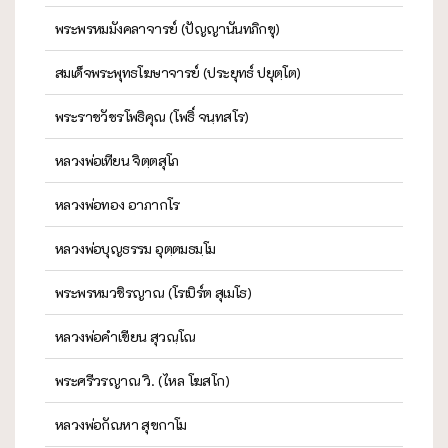
พระพรหมมังคลาจารย์ (ปัญญานันทภิกขุ)
สมเด็จพระพุทธโฆษาจารย์ (ประยุทธ์ ปยุตฺโต)
พระราชวัชรโพธิคุณ (โพธิ์ จนฺทสโร)
หลวงพ่อเทียน จิตฺตสุโภ
หลวงพ่อทอง อาภากโร
หลวงพ่อบุญธรรม อุตฺตมธมฺโม
พระพรหมวชิรญาณ (โรเบิร์ต สุเมโธ)
หลวงพ่อคำเขียน สุวณฺโณ
พระศรีวรญาณ วิ. (ไหล โฆสโก)
หลวงพ่อกัณหา สุขกาโม