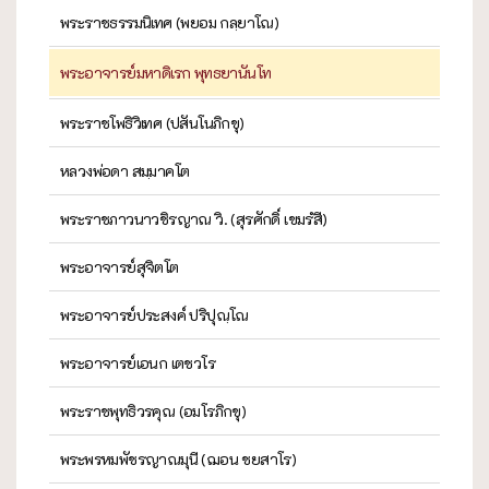
พระราชธรรมนิเทศ (พยอม กลฺยาโณ)
พระอาจารย์มหาดิเรก พุทธยานันโท
พระราชโพธิวิเทศ (ปสันโนภิกขุ)
หลวงพ่อดา สมฺมาคโต
พระราชภาวนาวชิรญาณ วิ. (สุรศักดิ์ เขมรํสี)
พระอาจารย์สุจิตโต
พระอาจารย์ประสงค์ ปริปุณฺโณ
พระอาจารย์เอนก เตชวโร
พระราชพุทธิวรคุณ (อมโรภิกขุ)
พระพรหมพัชรญาณมุนี (ฌอน ชยสาโร)