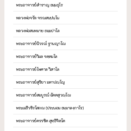
พระอาจารย์สำราญ ธมฺมธุโร
หลวงพ่อจรัล จรณสมฺปนฺโน
หลวงพ่อสมหมาย ธมฺมปาโล
พระอาจารย์นิวรณ์ ฐานญาโณ
พระอาจารย์วิมล จตฺตมโล
พระอาจารย์ไพศาล วิสาโล
พระอาจารย์สุริยา มหาปญฺโญ
พระอาจารย์สมบูรณ์ ฉัตตสุวณฺโณ
พระเมธีวชิรโสภณ (ประนอม ธมฺมาลงฺกาโร)
พระอาจารย์ครรชิต สุทฺธิจิตฺโต