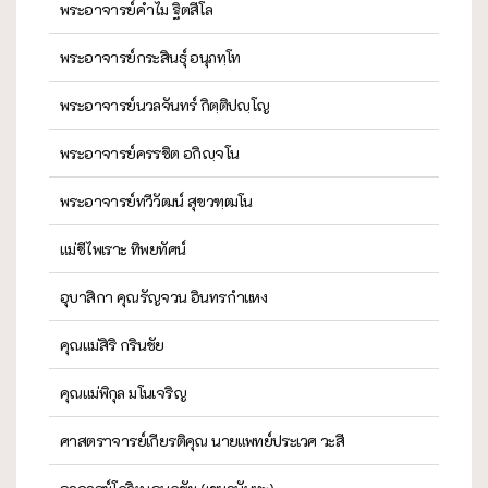
พระอาจารย์คำไม ฐิตสีโล
พระอาจารย์กระสินธุ์ อนุภทฺโท
พระอาจารย์นวลจันทร์ กิตฺติปญฺโญ
พระอาจารย์ครรชิต อกิญฺจโน
พระอาจารย์ทวีวัฒน์ สุขวฑฺฒโน
แม่ชีไพเราะ ทิพยทัศน์
อุบาสิกา คุณรัญจวน อินทรกำแหง
คุณแม่สิริ กรินชัย
คุณแม่พิกุล มโนเจริญ
ศาสตราจารย์เกียรติคุณ นายแพทย์ประเวศ วะสี