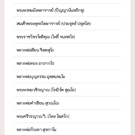
พระพรหมมังคลาจารย์ (ปัญญานันทภิกขุ)
สมเด็จพระพุทธโฆษาจารย์ (ประยุทธ์ ปยุตฺโต)
พระราชวัชรโพธิคุณ (โพธิ์ จนฺทสโร)
หลวงพ่อเทียน จิตฺตสุโภ
หลวงพ่อทอง อาภากโร
หลวงพ่อบุญธรรม อุตฺตมธมฺโม
พระพรหมวชิรญาณ (โรเบิร์ต สุเมโธ)
หลวงพ่อคำเขียน สุวณฺโณ
พระศรีวรญาณ วิ. (ไหล โฆสโก)
หลวงพ่อกัณหา สุขกาโม