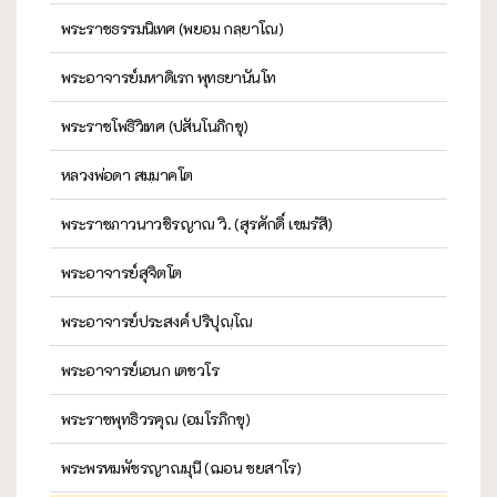
พระราชธรรมนิเทศ (พยอม กลฺยาโณ)
พระอาจารย์มหาดิเรก พุทธยานันโท
พระราชโพธิวิเทศ (ปสันโนภิกขุ)
หลวงพ่อดา สมฺมาคโต
พระราชภาวนาวชิรญาณ วิ. (สุรศักดิ์ เขมรํสี)
พระอาจารย์สุจิตโต
พระอาจารย์ประสงค์ ปริปุณฺโณ
พระอาจารย์เอนก เตชวโร
พระราชพุทธิวรคุณ (อมโรภิกขุ)
พระพรหมพัชรญาณมุนี (ฌอน ชยสาโร)