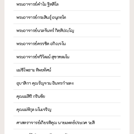
พระอาจารย์คำไม ฐิตสีโล
พระอาจารย์กระสินธุ์ อนุภทฺโท
พระอาจารย์นวลจันทร์ กิตฺติปญฺโญ
พระอาจารย์ครรชิต อกิญฺจโน
พระอาจารย์ทวีวัฒน์ สุขวฑฺฒโน
แม่ชีไพเราะ ทิพยทัศน์
อุบาสิกา คุณรัญจวน อินทรกำแหง
คุณแม่สิริ กรินชัย
คุณแม่พิกุล มโนเจริญ
ศาสตราจารย์เกียรติคุณ นายแพทย์ประเวศ วะสี