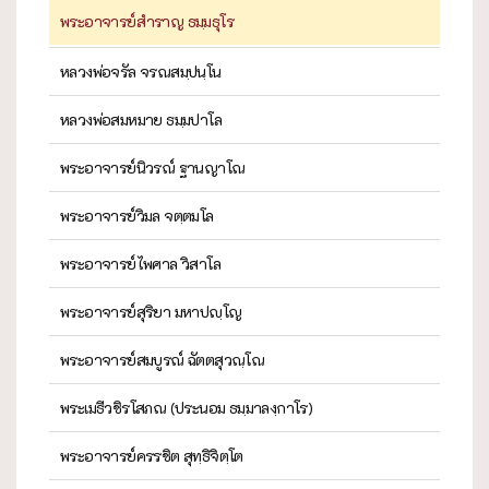
พระอาจารย์สำราญ ธมฺมธุโร
หลวงพ่อจรัล จรณสมฺปนฺโน
หลวงพ่อสมหมาย ธมฺมปาโล
พระอาจารย์นิวรณ์ ฐานญาโณ
พระอาจารย์วิมล จตฺตมโล
พระอาจารย์ไพศาล วิสาโล
พระอาจารย์สุริยา มหาปญฺโญ
พระอาจารย์สมบูรณ์ ฉัตตสุวณฺโณ
พระเมธีวชิรโสภณ (ประนอม ธมฺมาลงฺกาโร)
พระอาจารย์ครรชิต สุทฺธิจิตฺโต