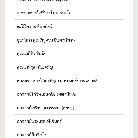
พระอาจารย์ทวีวัฒน์ สุขวฑฺฒโน
แม่ชีไพเราะ ทิพยทัศน์
อุบาสิกา คุณรัญจวน อินทรกำแหง
คุณแม่สิริ กรินชัย
คุณแม่พิกุล มโนเจริญ
ศาสตราจารย์เกียรติคุณ นายแพทย์ประเวศ วะสี
อาจารย์โกวิท เอนกชัย (เขมานันทะ)
อาจารย์เจริญ กุลสุวรรณ (ทยาลุ)
อาจารย์ประมวล เพ็งจันทร์
อาจารย์สันติกโร