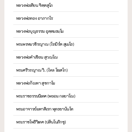
หลวงพ่อเทียน จิตฺตสุโภ
หลวงพ่อทอง อาภากโร
หลวงพ่อบุญธรรม อุตฺตมธมฺโม
พระพรหมวชิรญาณ (โรเบิร์ต สุเมโธ)
หลวงพ่อคำเขียน สุวณฺโณ
พระศรีวรญาณ วิ. (ไหล โฆสโก)
หลวงพ่อกัณหา สุขกาโม
พระราชธรรมนิเทศ (พยอม กลฺยาโณ)
พระอาจารย์มหาดิเรก พุทธยานันโท
พระราชโพธิวิเทศ (ปสันโนภิกขุ)