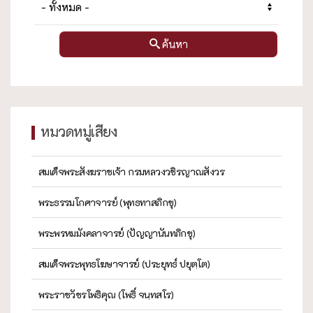
ค้นหา
หมวดหมู่เสียง
สมเด็จพระสังฆราชเจ้า กรมหลวงวชิรญาณสังวร
พระธรรมโกศาจารย์ (พุทธทาสภิกขุ)
พระพรหมมังคลาจารย์ (ปัญญานันทภิกขุ)
สมเด็จพระพุทธโฆษาจารย์ (ประยุทธ์ ปยุตฺโต)
พระราชวัชรโพธิคุณ (โพธิ์ จนฺทสโร)