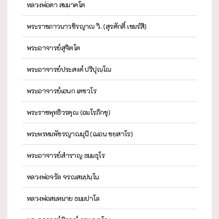
หลวงพ่อดา สมฺมาคโต
พระราชภาวนาวชิรญาณ วิ. (สุรศักดิ์ เขมรํสี)
พระอาจารย์สุจิตโต
พระอาจารย์ประสงค์ ปริปุณฺโณ
พระอาจารย์เอนก เตชวโร
พระราชพุทธิวรคุณ (อมโรภิกขุ)
พระพรหมพัชรญาณมุนี (ฌอน ชยสาโร)
พระอาจารย์สำราญ ธมฺมธุโร
หลวงพ่อจรัล จรณสมฺปนฺโน
หลวงพ่อสมหมาย ธมฺมปาโล