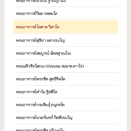
พระอาจารย์นิวรณ์ ฐานญาโณ
พระอาจารย์วิมล จตฺตมโล
พระอาจารย์ไพศาล วิสาโล
พระอาจารย์สุริยา มหาปญฺโญ
พระอาจารย์สมบูรณ์ ฉัตตสุวณฺโณ
พระเมธีวชิรโสภณ (ประนอม ธมฺมาลงฺกาโร)
พระอาจารย์ครรชิต สุทฺธิจิตฺโต
พระอาจารย์คำไม ฐิตสีโล
พระอาจารย์กระสินธุ์ อนุภทฺโท
พระอาจารย์นวลจันทร์ กิตฺติปญฺโญ
พระอาจารย์ครรชิต อกิญฺจโน