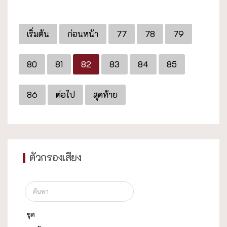
เริ่มต้น
ก่อนหน้า
77
78
79
80
81
82
83
84
85
86
ต่อไป
สุดท้าย
ตัวกรองเสียง
ชุด