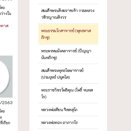
ัตถ
สมเด็จพระสังฆราชเจ้า กรมหลวง
มว่างใน
วชิรญาณสังวร
ธทาส
พระธรรมโกศาจารย์ (พุทธทาส
ภิกขุ)
พระพรหมมังคลาจารย์ (ปัญญา
นันทภิกขุ)
สมเด็จพระพุทธโฆษาจารย์
(ประยุทธ์ ปยุตฺโต)
พระราชวัชรโพธิคุณ (โพธิ์ จนฺทส
โร)
4/2563
หลวงพ่อเทียน จิตฺตสุโภ
ัตถ
็น
หลวงพ่อทอง อาภากโร
ี่เรียก