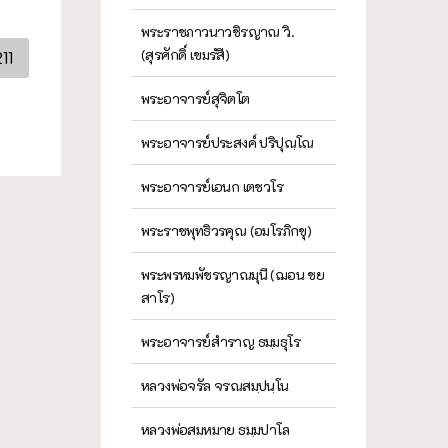
พระราชภาวนาวชิรญาณ วิ.
(สุรศักดิ์ เขมรํสี)
11
พระอาจารย์สุจิตโต
พระอาจารย์ประสงค์ ปริปุณฺโณ
พระอาจารย์เอนก เตชวโร
พระราชพุทธิวรคุณ (อมโรภิกขุ)
พระพรหมพัชรญาณมุนี (ฌอน ชย
สาโร)
พระอาจารย์สำราญ ธมฺมธุโร
หลวงพ่อจรัล จรณสมฺปนฺโน
หลวงพ่อสมหมาย ธมฺมปาโล