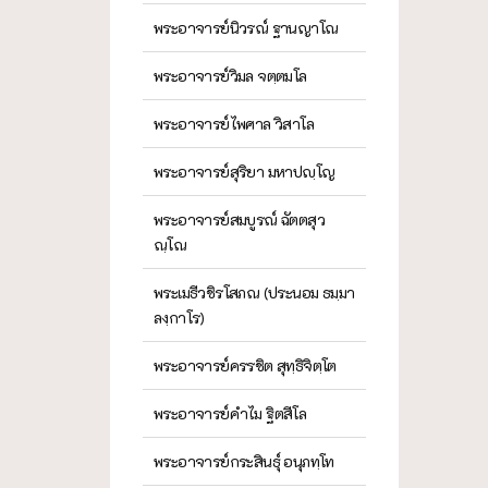
พระอาจารย์นิวรณ์ ฐานญาโณ
พระอาจารย์วิมล จตฺตมโล
พระอาจารย์ไพศาล วิสาโล
พระอาจารย์สุริยา มหาปญฺโญ
พระอาจารย์สมบูรณ์ ฉัตตสุว
ณฺโณ
พระเมธีวชิรโสภณ (ประนอม ธมฺมา
ลงฺกาโร)
พระอาจารย์ครรชิต สุทฺธิจิตฺโต
พระอาจารย์คำไม ฐิตสีโล
พระอาจารย์กระสินธุ์ อนุภทฺโท