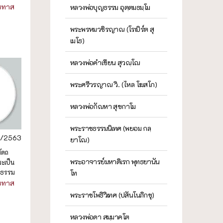
ธทาส
หลวงพ่อบุญธรรม อุตฺตมธมฺโม
พระพรหมวชิรญาณ (โรเบิร์ต สุ
เมโธ)
หลวงพ่อคำเขียน สุวณฺโณ
พระศรีวรญาณ วิ. (ไหล โฆสโก)
หลวงพ่อกัณหา สุขกาโม
พระราชธรรมนิเทศ (พยอม กลฺ
4/2563
ยาโณ)
ัตถ
พระอาจารย์มหาดิเรก พุทธยานัน
มะเป็น
นธรรม
โท
ธทาส
พระราชโพธิวิเทศ (ปสันโนภิกขุ)
หลวงพ่อดา สมฺมาคโต