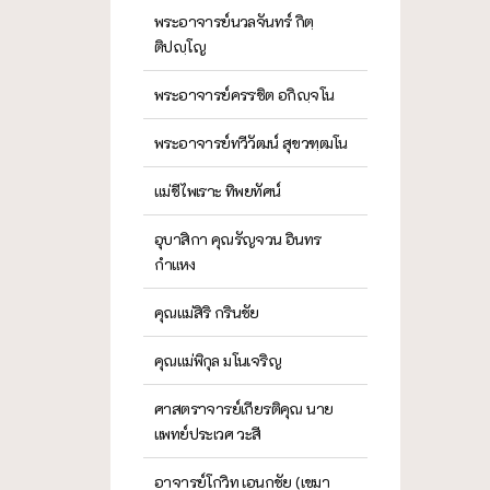
พระอาจารย์นวลจันทร์ กิตฺ
ติปญฺโญ
พระอาจารย์ครรชิต อกิญฺจโน
พระอาจารย์ทวีวัฒน์ สุขวฑฺฒโน
แม่ชีไพเราะ ทิพยทัศน์
อุบาสิกา คุณรัญจวน อินทร
กำแหง
คุณแม่สิริ กรินชัย
คุณแม่พิกุล มโนเจริญ
ศาสตราจารย์เกียรติคุณ นาย
แพทย์ประเวศ วะสี
อาจารย์โกวิท เอนกชัย (เขมา